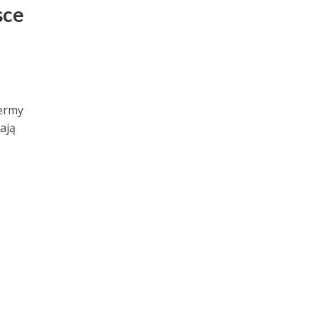
sce
fermy
ają