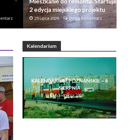
Mieszkanie do remontu. Startuje
2 edycja miejskiego projektu
entarz
29 Lipca 2026
Dodaj komentarz
Kalendarium
KALENDARIUM POZNAŃSKIE – 6
SIERPNIA
6 Sierpnia 2026