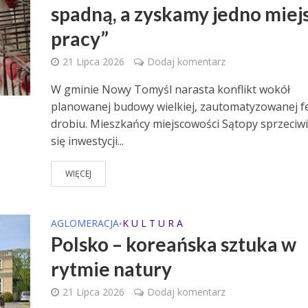
spadną, a zyskamy jedno miej
pracy”
21 Lipca 2026
Dodaj komentarz
W gminie Nowy Tomyśl narasta konflikt wokół
planowanej budowy wielkiej, zautomatyzowanej 
drobiu. Mieszkańcy miejscowości Sątopy sprzeciwi
się inwestycji...
WIĘCEJ
AGLOMERACJA
K U L T U R A
•
Polsko – koreańska sztuka w
rytmie natury
21 Lipca 2026
Dodaj komentarz