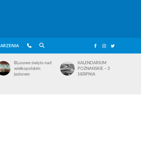
ARZENIA
BLusowe święto nad
KALENDARIUM
wielkopolskim
POZNAŃSKIE – 3
jeziorem
SIERPNIA