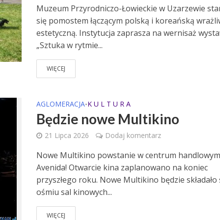
Muzeum Przyrodniczo-Łowieckie w Uzarzewie sta
się pomostem łączącym polską i koreańską wrażl
estetyczną. Instytucja zaprasza na wernisaż wyst
„Sztuka w rytmie...
WIĘCEJ
AGLOMERACJA
K U L T U R A
•
Będzie nowe Multikino
21 Lipca 2026
Dodaj komentarz
Nowe Multikino powstanie w centrum handlowy
Avenida! Otwarcie kina zaplanowano na koniec
przyszłego roku. Nowe Multikino będzie składało 
ośmiu sal kinowych...
WIĘCEJ