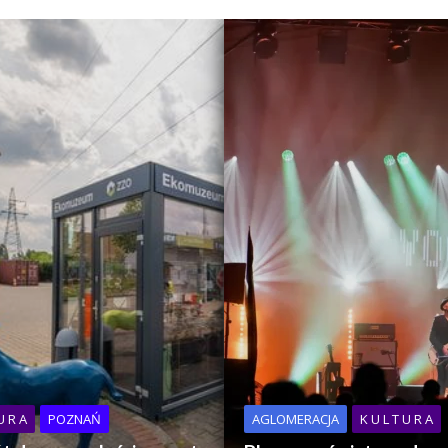
U R A
POZNAŃ
AGLOMERACJA
K U L T U R A