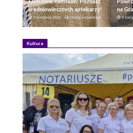
Ostrowie Tumskim! Poznasz
Powró
średniowiecznych aptekarzy!
na Gr
5 Sierpnia 2026
Dodaj komentarz
3 Sier
Kultura