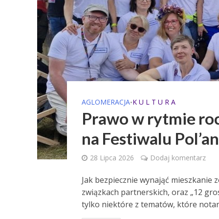
AGLOMERACJA
K U L T U R A
•
Prawo w rytmie ro
na Festiwalu Pol’a
28 Lipca 2026
Dodaj komentarz
Jak bezpiecznie wynająć mieszkanie z
związkach partnerskich, oraz „12 grosz
tylko niektóre z tematów, które nota