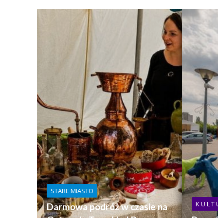
STARE MIASTO
K U L T 
Darmowa podróż w czasie na