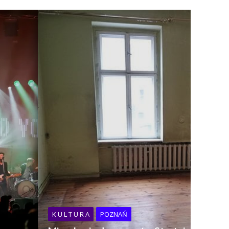
K U L T U R A
POZNAŃ