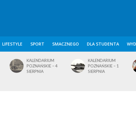
LIFESTYLE
SPORT
SMACZNEGO
DLA STUDENTA
WYD
KALENDARIUM
KALENDARIUM
POZNAŃSKIE – 4
POZNAŃSKIE – 1
SIERPNIA
SIERPNIA