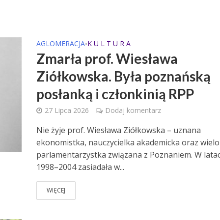
AGLOMERACJA
K U L T U R A
•
Zmarła prof. Wiesława
Ziółkowska. Była poznańską
posłanką i członkinią RPP
27 Lipca 2026
Dodaj komentarz
Nie żyje prof. Wiesława Ziółkowska – uznana
ekonomistka, nauczycielka akademicka oraz wielo
parlamentarzystka związana z Poznaniem. W lata
1998–2004 zasiadała w...
WIĘCEJ