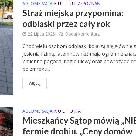
AGLOMERACJA
K U L T U R A
POZNAŃ
•
•
Straż miejska przypomina:
odblaski przez cały rok
22 Lipca 2026
Dodaj komentarz
Choć wielu osobom odblaski kojarzą się głównie z
jesienią i zimą, latem również mają ogromne znac
Zmienna pogoda, nagłe ulewy oraz powroty do 
po zmroku...
WIĘCEJ
AGLOMERACJA
K U L T U R A
•
Mieszkańcy Sątop mówią „NI
fermie drobiu. „Ceny domów