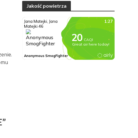
Jakość powietrza
zenie.
domu
E”