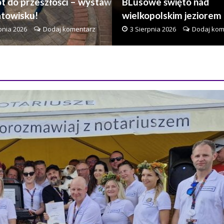
t do przeszłości – wystawa
BLusowe święto nad
atowisku!
wielkopolskim jeziorem
pnia 2026
Dodaj komentarz
3 Sierpnia 2026
Dodaj kom