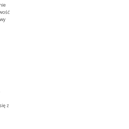
nie
iwość
awy
m
się z