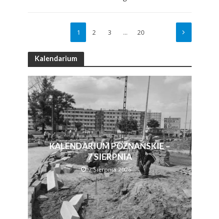
1
2
3
…
20
Kalendarium
KALENDARIUM POZNAŃSKIE –
7 SIERPNIA
7 Sierpnia 2026