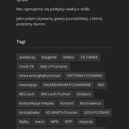
Nie zajmujemy się polityką i walką o stołki.
Jako jedyni używamy gwary poznańskiej, z której
jesteśmy dumni.
Tagi
autobusy
bieganie
bimba
CK ZAMEK
covid-19
daty z Poznania
enea energetyk poznań
HISTORIA POZNANIA
inwestycje
KALENDARIUM POZNAŃSKIE
KKS
KKS Lech
KKS Lech Poznań
Kolejorz
komunikacja miejska
koncert
koronawirus
koszykówka
KS WARTA Poznań
LECH POZNAŃ
Malta
mecz
MPK
MTP
objazdy