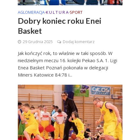
AGLOMERACJA
K U L T U R A
SPORT
•
•
Dobry koniec roku Enei
Basket
29 Grudnia 2025
Dodaj komentarz
Jak kończyć rok, to właśnie w taki sposób. W
niedzielnym meczu 16. kolejki Pekao S.A. 1. Ligi
Enea Basket Poznań pokonała w delegacji
Miners Katowice 84:78 i...