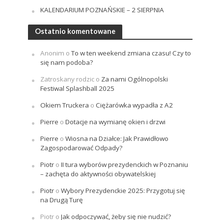
KALENDARIUM POZNAŃSKIE – 2 SIERPNIA
Ostatnio komentowane
Anonim
o
To w ten weekend zmiana czasu! Czy to
się nam podoba?
Zatroskany rodzic
o
Za nami Ogólnopolski
Festiwal Splashball 2025
Okiem Truckera
o
Ciężarówka wypadła z A2
Pierre
o
Dotacje na wymianę okien i drzwi
Pierre
o
Wiosna na Działce: Jak Prawidłowo
Zagospodarować Odpady?
Piotr
o
II tura wyborów prezydenckich w Poznaniu
– zachęta do aktywności obywatelskiej
Piotr
o
Wybory Prezydenckie 2025: Przygotuj się
na Drugą Turę
Piotr
o
Jak odpoczywać, żeby się nie nudzić?