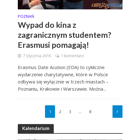
POZNAŃ
Wypad do kina z
zagranicznym studentem?
Erasmusi pomagają!
7 Stycznia 2016
1 komentarz
Erasmus Date Acution (EDA) to cykliczne
wydarzenie charytatywne, które w Polsce
odbywa się wyłącznie w trzech miastach –
Poznaniu, Krakowie i Warszawie. Można...
1
2
3
…
8
Kalendarium