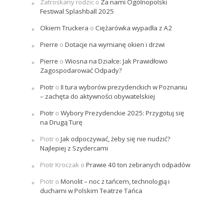
Zatroskany rodzic
o
Za nami Ogólnopolski
Festiwal Splashball 2025
Okiem Truckera
o
Ciężarówka wypadła z A2
Pierre
o
Dotacje na wymianę okien i drzwi
Pierre
o
Wiosna na Działce: Jak Prawidłowo
Zagospodarować Odpady?
Piotr
o
II tura wyborów prezydenckich w Poznaniu
– zachęta do aktywności obywatelskiej
Piotr
o
Wybory Prezydenckie 2025: Przygotuj się
na Drugą Turę
Piotr
o
Jak odpoczywać, żeby się nie nudzić?
Najlepiej z Szydercami
Piotr Kroczak
o
Prawie 40 ton zebranych odpadów
Piotr
o
Monolit – noc z tańcem, technologią i
duchami w Polskim Teatrze Tańca