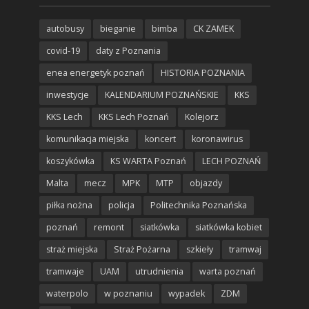
autobusy
bieganie
bimba
CK ZAMEK
covid-19
daty z Poznania
enea energetyk poznań
HISTORIA POZNANIA
inwestycje
KALENDARIUM POZNAŃSKIE
KKS
KKS Lech
KKS Lech Poznań
Kolejorz
komunikacja miejska
koncert
koronawirus
koszykówka
KS WARTA Poznań
LECH POZNAŃ
Malta
mecz
MPK
MTP
objazdy
piłka nożna
policja
Politechnika Poznańska
poznań
remont
siatkówka
siatkówka kobiet
straż miejska
Straż Pożarna
szkieły
tramwaj
tramwaje
UAM
utrudnienia
warta poznań
waterpolo
w poznaniu
wypadek
ZDM