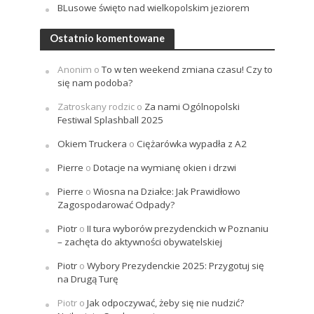
BLusowe święto nad wielkopolskim jeziorem
Ostatnio komentowane
Anonim
o
To w ten weekend zmiana czasu! Czy to
się nam podoba?
Zatroskany rodzic
o
Za nami Ogólnopolski
Festiwal Splashball 2025
Okiem Truckera
o
Ciężarówka wypadła z A2
Pierre
o
Dotacje na wymianę okien i drzwi
Pierre
o
Wiosna na Działce: Jak Prawidłowo
Zagospodarować Odpady?
Piotr
o
II tura wyborów prezydenckich w Poznaniu
– zachęta do aktywności obywatelskiej
Piotr
o
Wybory Prezydenckie 2025: Przygotuj się
na Drugą Turę
Piotr
o
Jak odpoczywać, żeby się nie nudzić?