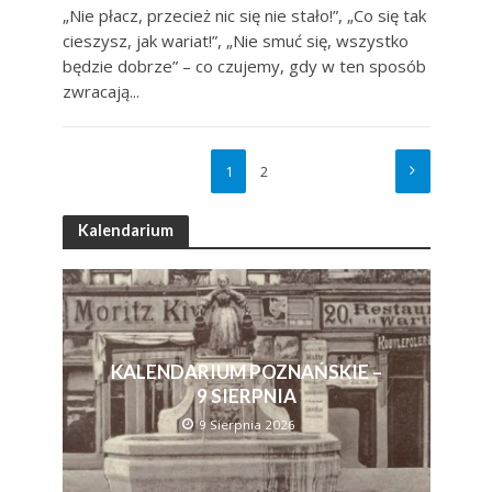
„Nie płacz, przecież nic się nie stało!”, „Co się tak
cieszysz, jak wariat!”, „Nie smuć się, wszystko
będzie dobrze” – co czujemy, gdy w ten sposób
zwracają...
1
2
Kalendarium
KALENDARIUM POZNAŃSKIE –
9 SIERPNIA
9 Sierpnia 2026