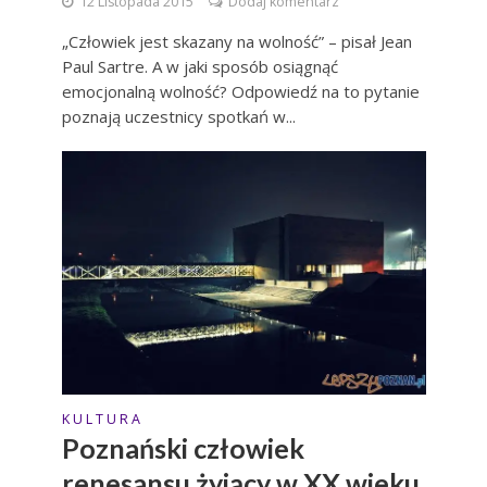
12 Listopada 2015
Dodaj komentarz
„Człowiek jest skazany na wolność” – pisał Jean
Paul Sartre. A w jaki sposób osiągnąć
emocjonalną wolność? Odpowiedź na to pytanie
poznają uczestnicy spotkań w...
K U L T U R A
Poznański człowiek
renesansu żyjący w XX wieku.