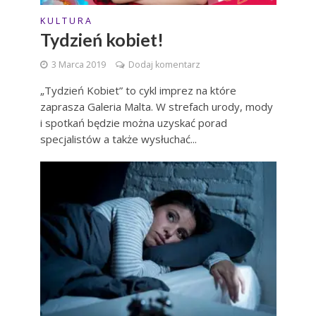
K U L T U R A
Tydzień kobiet!
3 Marca 2019
Dodaj komentarz
„Tydzień Kobiet” to cykl imprez na które
zaprasza Galeria Malta. W strefach urody, mody
i spotkań będzie można uzyskać porad
specjalistów a także wysłuchać...