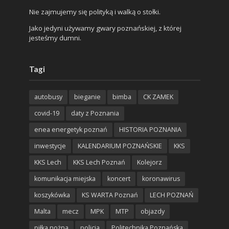
Nie zajmujemy się polityką i walką o stołki.
Jako jedyni używamy gwary poznańskiej, z której
jesteśmy dumni.
Tagi
autobusy
bieganie
bimba
CK ZAMEK
covid-19
daty z Poznania
enea energetyk poznań
HISTORIA POZNANIA
inwestycje
KALENDARIUM POZNAŃSKIE
KKS
KKS Lech
KKS Lech Poznań
Kolejorz
komunikacja miejska
koncert
koronawirus
koszykówka
KS WARTA Poznań
LECH POZNAŃ
Malta
mecz
MPK
MTP
objazdy
piłka nożna
policja
Politechnika Poznańska