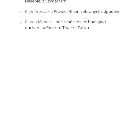
Najlepiej z Szydercami
Piotr Kroczak
o
Prawie 40 ton zebranych odpadów
Piotr
o
Monolit – noc z tańcem, technologią i
duchami w Polskim Teatrze Tańca