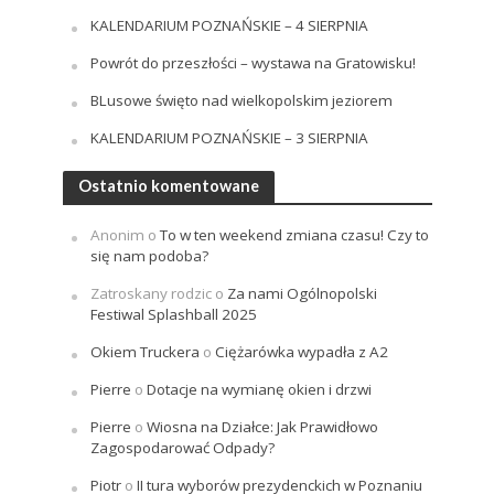
KALENDARIUM POZNAŃSKIE – 4 SIERPNIA
Powrót do przeszłości – wystawa na Gratowisku!
BLusowe święto nad wielkopolskim jeziorem
KALENDARIUM POZNAŃSKIE – 3 SIERPNIA
Ostatnio komentowane
Anonim
o
To w ten weekend zmiana czasu! Czy to
się nam podoba?
Zatroskany rodzic
o
Za nami Ogólnopolski
Festiwal Splashball 2025
Okiem Truckera
o
Ciężarówka wypadła z A2
Pierre
o
Dotacje na wymianę okien i drzwi
Pierre
o
Wiosna na Działce: Jak Prawidłowo
Zagospodarować Odpady?
Piotr
o
II tura wyborów prezydenckich w Poznaniu