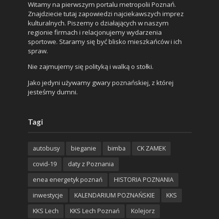
Witamy na pierwszym portalu metropolii Poznań.
Znajdziecie tutaj zapowiedzi najciekawszych imprez
kulturalnych. Piszemy o działających w naszym
regionie firmach i relacjonujemy wydarzenia
sportowe. Staramy się być blisko mieszkańców i ich
spraw.
Nie zajmujemy się polityką i walką o stołki.
Jako jedyni używamy gwary poznańskiej, z której
jesteśmy dumni.
Tagi
autobusy
bieganie
bimba
CK ZAMEK
covid-19
daty z Poznania
enea energetyk poznań
HISTORIA POZNANIA
inwestycje
KALENDARIUM POZNAŃSKIE
KKS
KKS Lech
KKS Lech Poznań
Kolejorz