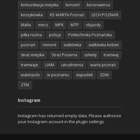
komunikacja miejska
koncert
koronawirus
koszykówka
KS WARTA Poznań
LECH POZNAŃ
Malta
mecz
MPK
MTP
objazdy
piłka nożna
policja
Politechnika Poznańska
poznań
remont
siatkówka
siatkówka kobiet
straż miejska
Straż Pożarna
szkieły
tramwaj
tramwaje
UAM
utrudnienia
warta poznań
waterpolo
w poznaniu
wypadek
ZDM
ZTM
Instagram
Instagram has returned empty data. Please authorize
your Instagram account in the
plugin settings
.