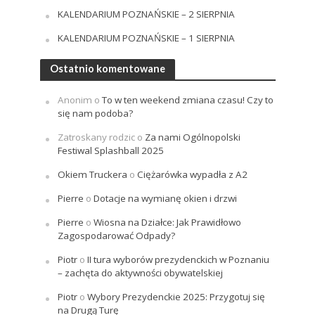
KALENDARIUM POZNAŃSKIE – 2 SIERPNIA
KALENDARIUM POZNAŃSKIE – 1 SIERPNIA
Ostatnio komentowane
Anonim
o
To w ten weekend zmiana czasu! Czy to
się nam podoba?
Zatroskany rodzic
o
Za nami Ogólnopolski
Festiwal Splashball 2025
Okiem Truckera
o
Ciężarówka wypadła z A2
Pierre
o
Dotacje na wymianę okien i drzwi
Pierre
o
Wiosna na Działce: Jak Prawidłowo
Zagospodarować Odpady?
Piotr
o
II tura wyborów prezydenckich w Poznaniu
– zachęta do aktywności obywatelskiej
Piotr
o
Wybory Prezydenckie 2025: Przygotuj się
na Drugą Turę