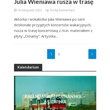
Julia Wieniawa rusza w trasę
4 Listopada 2022
Dodaj komentarz
Aktorka i wokalistka Julia Wieniawa po serii
doskonale przyjętych koncertów wakacyjnych,
rusza w trasę koncertową z m.in. materiałem z
płyty „Omamy”. Artystka...
1
2
Kalendarium
KALENDARIUM POZNAŃSKIE –
6 SIERPNIA
6 Sierpnia 2026