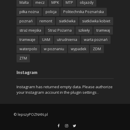
Malta
mecz
MPK
MTP
objazdy
piłka nożna
policja
Politechnika Poznańska
poznań
remont
siatkówka
siatkówka kobiet
straż miejska
Straż Pożarna
szkieły
tramwaj
tramwaje
UAM
utrudnienia
warta poznań
waterpolo
w poznaniu
wypadek
ZDM
ZTM
Instagram
Instagram has returned empty data. Please authorize
your Instagram account in the
plugin settings
.
© lepszyPOZNAN.pl