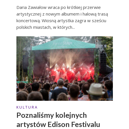
Daria Zawiałow wraca po krótkiej przerwie
artystycznej z nowym albumem i halową trasą
koncertową. Wiosną artystka zagra w sześciu
polskich miastach, w których...
K U L T U R A
Poznaliśmy kolejnych
artystów Edison Festivalu