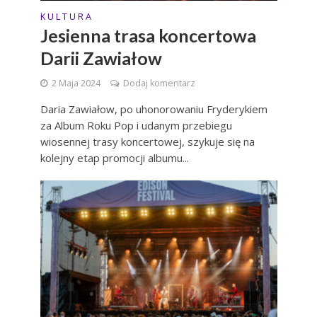
K U L T U R A
Jesienna trasa koncertowa
Darii Zawiałow
2 Maja 2024
Dodaj komentarz
Daria Zawiałow, po uhonorowaniu Fryderykiem
za Album Roku Pop i udanym przebiegu
wiosennej trasy koncertowej, szykuje się na
kolejny etap promocji albumu...