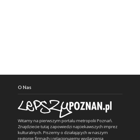
O Nas
Witamy na pierwszym portalu metropolii Poznań.
Znajdziecie tutaj zapowiedzi najciekawszych imprez
kulturalnych. Piszemy o działających w naszym
regionie firmach i relacjonujemy wydarzenia