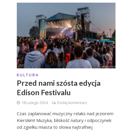
K U L T U R A
Przed nami szósta edycja
Edison Festivalu
18 Lutego 2024
Dodaj komentarz
Czas zaplanować muzyczny relaks nad jeziorem
Kierskim! Muzyka, bliskość natury i odpoczynek
od zgiełku miasta to słowa najtrafniej