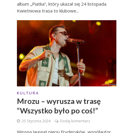
album „Piatka”, który ukazał się 24 listopada.
Kwietniowa trasa to klubowe...
K U L T U R A
Mrozu – wyrusza w trasę
“Wszystko było po coś!”
25 Stycznia 2024
Dodaj komentarz
Wiosną laureat pięciu Fryderyków, współautor