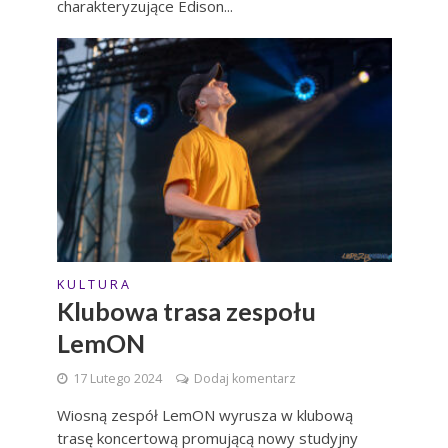
charakteryzujące Edison...
K U L T U R A
Klubowa trasa zespołu
LemON
17 Lutego 2024
Dodaj komentarz
Wiosną zespół LemON wyrusza w klubową
trasę koncertową promującą nowy studyjny