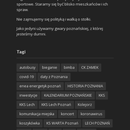
sportowe. Staramy się być blisko mieszkańców i ich
spraw.
Nie zajmujemy się polityką i walką o stołki.
Jako jedyni używamy gwary poznańskiej, z której
jesteśmy dumni.
Tagi
autobusy
bieganie
bimba
CK ZAMEK
covid-19
daty z Poznania
enea energetyk poznań
HISTORIA POZNANIA
inwestycje
KALENDARIUM POZNAŃSKIE
KKS
KKS Lech
KKS Lech Poznań
Kolejorz
komunikacja miejska
koncert
koronawirus
koszykówka
KS WARTA Poznań
LECH POZNAŃ