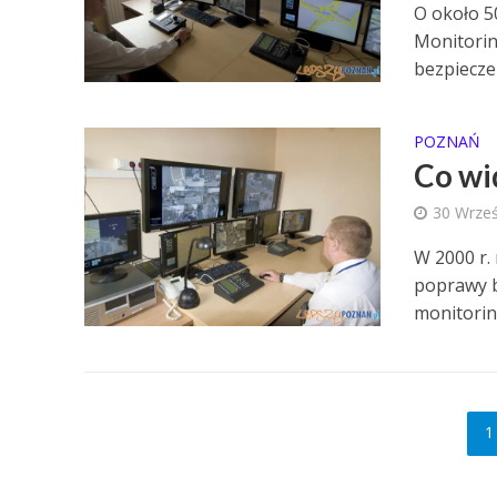
O około 
Monitorin
bezpieczeń
POZNAŃ
Co wi
30 Wrześ
W 2000 r. 
poprawy b
monitorin
1