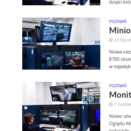
dzięki któ
POZNAŃ
Minio
23 Stycz
Nowa sied
8700 skut
w najwięk
POZNAŃ
Monit
7 Paździ
Nowo utw
Oglądu Mo
połączyło 