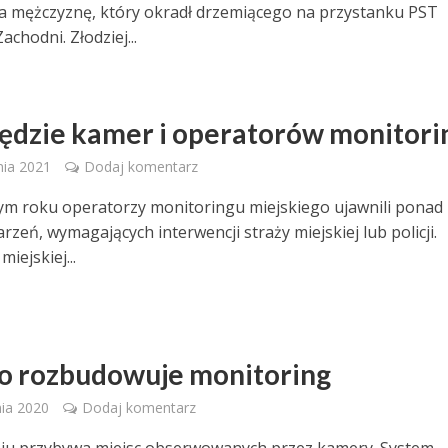
a mężczyznę, który okradł drzemiącego na przystanku PST
chodni. Złodziej...
ędzie kamer i operatorów monitori
nia 2021
Dodaj komentarz
m roku operatorzy monitoringu miejskiego ujawnili ponad
arzeń, wymagających interwencji straży miejskiej lub policji.
iejskiej...
o rozbudowuje monitoring
ia 2020
Dodaj komentarz
iu przybywa miejsc obserwowanych przez kamery. System