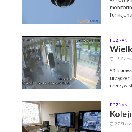
monitorin
funkcjonuj
POZNAŃ
Wielk
16 Czer
50 tramw
urządzeni
rzeczywist
POZNAŃ
Kolej
27 Stycz