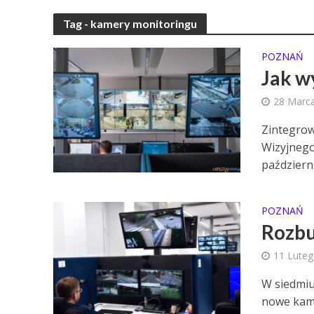
Tag - kamery monitoringu
POZNAŃ
Jak w
28 Marc
Zintegro
Wizyjnego
październi
POZNAŃ
Rozbu
11 Lute
W siedmiu
nowe kame