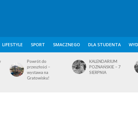
LIFESTYLE
SPORT
SMACZNEGO
DLA STUDENTA
WYD
w
Powrót do
KALENDARIUM
przeszłości –
POZNAŃSKIE – 7
wystawa na
SIERPNIA
Gratowisku!