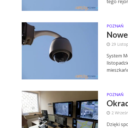
tego rejo
POZNAŃ
Nowe 
29 Listo
System Mo
listopadz
mieszkańc
POZNAŃ
Okrad
2 Wrześn
Dzięki sp