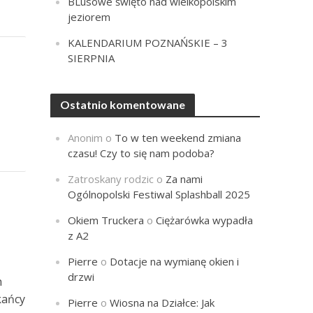
BLusowe święto nad wielkopolskim
jeziorem
KALENDARIUM POZNAŃSKIE – 3
SIERPNIA
Ostatnio komentowane
Anonim
o
To w ten weekend zmiana
czasu! Czy to się nam podoba?
Zatroskany rodzic
o
Za nami
Ogólnopolski Festiwal Splashball 2025
Okiem Truckera
o
Ciężarówka wypadła
z A2
Pierre
o
Dotacje na wymianę okien i
drzwi
h
kańcy
Pierre
o
Wiosna na Działce: Jak