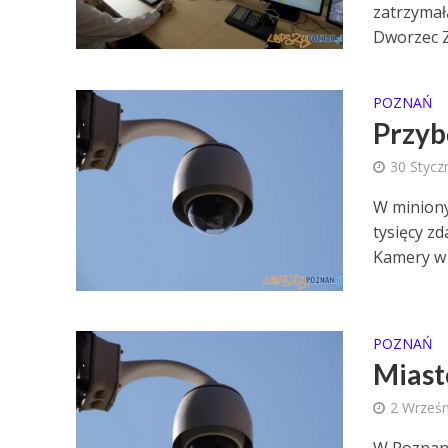
zatrzymał
Dworzec Za
POZNAŃ
Przyb
30 Stycz
W miniony
tysięcy zd
Kamery w m
POZNAŃ
Miast
2 Wrześn
W Poznan