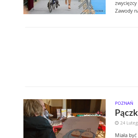
zwycięzcy
Zawody na 
POZNAŃ
Pączk
24 Lute
Miała być