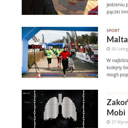
jedzeniu 
pączki inn
SPORT
Malta
20 Lute
W najbliż
kolejny b
mogli popr
DLA STUD
Zakoń
Mobi
27 Stycz