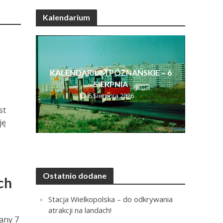
Kalendarium
KALENDARIUM POZNAŃSKIE – 6
SIERPNIA
6 Sierpnia 2026
st
ję
Ostatnio dodane
ch
Stacja Wielkopolska – do odkrywania
atrakcji na landach!
any 7