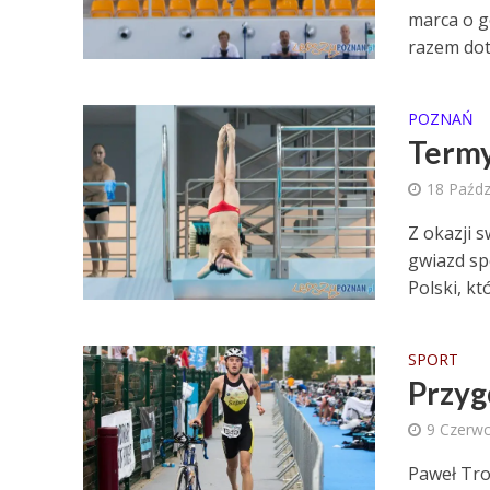
marca o g
razem dota
POZNAŃ
Termy
18 Paźdz
Z okazji 
gwiazd sp
Polski, któ
SPORT
Przyg
9 Czerw
Paweł Trok