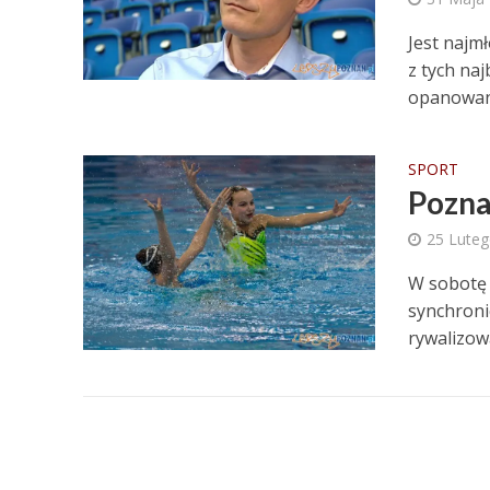
Jest najm
z tych naj
opanowany
SPORT
Pozna
25 Lute
W sobotę 
synchroni
rywalizow