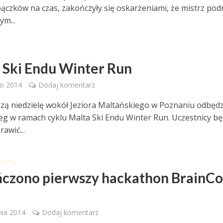
pączków na czas, zakończyły się oskarżeniami, że mistrz pod
ym...
 Ski Endu Winter Run
go 2014
Dodaj komentarz
szą niedzielę wokół Jeziora Maltańskiego w Poznaniu odbędz
ieg w ramach cyklu Malta Ski Endu Winter Run. Uczestnicy b
awić...
ENTA
czono pierwszy hackathon BrainC
nia 2014
Dodaj komentarz