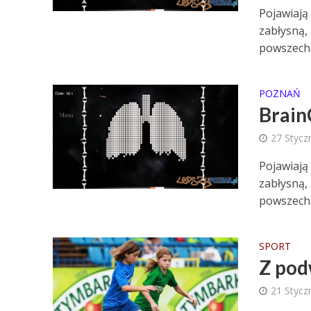
Pojawiają 
zabłysną, 
powszechn
POZNAŃ
Brain
27 Stycz
Pojawiają 
zabłysną, 
powszechn
SPORT
Z pod
21 Stycz