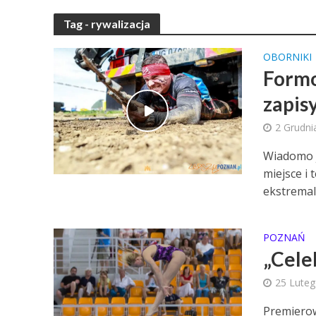
Tag - rywalizacja
OBORNIKI
Formo
zapis
2 Grudni
Wiadomo j
miejsce i 
ekstremal
POZNAŃ
„Cele
25 Lute
Premierow