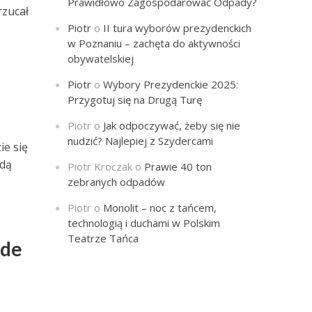
Prawidłowo Zagospodarować Odpady?
rzucał
Piotr
o
II tura wyborów prezydenckich
w Poznaniu – zachęta do aktywności
obywatelskiej
Piotr
o
Wybory Prezydenckie 2025:
Przygotuj się na Drugą Turę
Piotr
o
Jak odpoczywać, żeby się nie
nudzić? Najlepiej z Szydercami
ie się
ędą
Piotr Kroczak
o
Prawie 40 ton
zebranych odpadów
Piotr
o
Monolit – noc z tańcem,
technologią i duchami w Polskim
Teatrze Tańca
ode