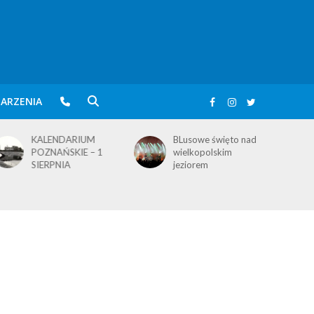
ARZENIA
KALENDARIUM
BLusowe święto nad
POZNAŃSKIE – 1
wielkopolskim
SIERPNIA
jeziorem