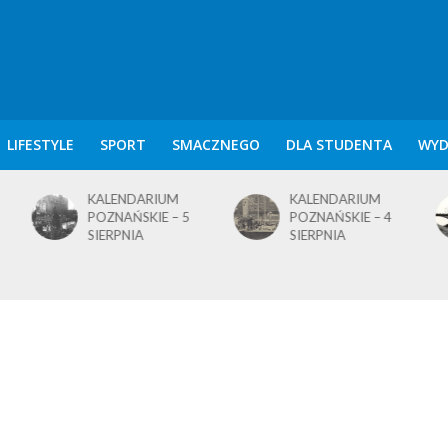
LIFESTYLE
SPORT
SMACZNEGO
DLA STUDENTA
WYD
KALENDARIUM
KALENDARIUM
POZNAŃSKIE – 5
POZNAŃSKIE – 4
SIERPNIA
SIERPNIA