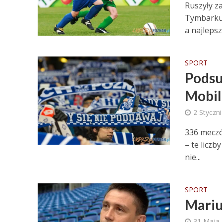
Ruszyły z
Tymbarku”
a najlepsz
SPORT
Podsu
Mobil
2 Styczn
336 meczó
– te liczb
nie...
SPORT
Mariu
31 Maja