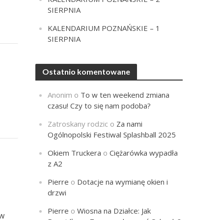
SIERPNIA
KALENDARIUM POZNAŃSKIE – 1
SIERPNIA
Ostatnio komentowane
Anonim
o
To w ten weekend zmiana
czasu! Czy to się nam podoba?
Zatroskany rodzic
o
Za nami
Ogólnopolski Festiwal Splashball 2025
Okiem Truckera
o
Ciężarówka wypadła
z A2
Pierre
o
Dotacje na wymianę okien i
drzwi
Pierre
o
Wiosna na Działce: Jak
 w