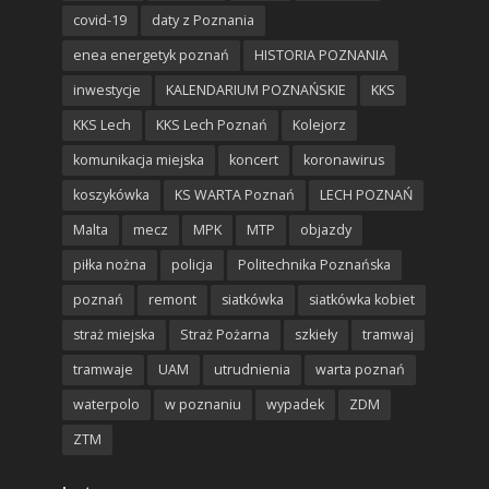
covid-19
daty z Poznania
enea energetyk poznań
HISTORIA POZNANIA
inwestycje
KALENDARIUM POZNAŃSKIE
KKS
KKS Lech
KKS Lech Poznań
Kolejorz
komunikacja miejska
koncert
koronawirus
koszykówka
KS WARTA Poznań
LECH POZNAŃ
Malta
mecz
MPK
MTP
objazdy
piłka nożna
policja
Politechnika Poznańska
poznań
remont
siatkówka
siatkówka kobiet
straż miejska
Straż Pożarna
szkieły
tramwaj
tramwaje
UAM
utrudnienia
warta poznań
waterpolo
w poznaniu
wypadek
ZDM
ZTM