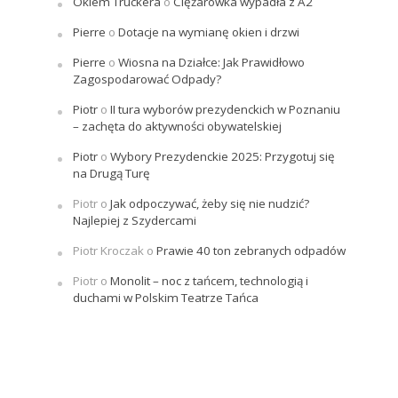
Okiem Truckera
o
Ciężarówka wypadła z A2
Pierre
o
Dotacje na wymianę okien i drzwi
Pierre
o
Wiosna na Działce: Jak Prawidłowo
Zagospodarować Odpady?
Piotr
o
II tura wyborów prezydenckich w Poznaniu
– zachęta do aktywności obywatelskiej
Piotr
o
Wybory Prezydenckie 2025: Przygotuj się
na Drugą Turę
Piotr
o
Jak odpoczywać, żeby się nie nudzić?
Najlepiej z Szydercami
Piotr Kroczak
o
Prawie 40 ton zebranych odpadów
Piotr
o
Monolit – noc z tańcem, technologią i
duchami w Polskim Teatrze Tańca