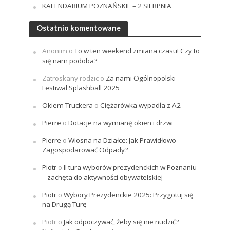
KALENDARIUM POZNAŃSKIE – 2 SIERPNIA
Ostatnio komentowane
Anonim
o
To w ten weekend zmiana czasu! Czy to
się nam podoba?
Zatroskany rodzic
o
Za nami Ogólnopolski
Festiwal Splashball 2025
Okiem Truckera
o
Ciężarówka wypadła z A2
Pierre
o
Dotacje na wymianę okien i drzwi
Pierre
o
Wiosna na Działce: Jak Prawidłowo
Zagospodarować Odpady?
Piotr
o
II tura wyborów prezydenckich w Poznaniu
– zachęta do aktywności obywatelskiej
Piotr
o
Wybory Prezydenckie 2025: Przygotuj się
na Drugą Turę
Piotr
o
Jak odpoczywać, żeby się nie nudzić?