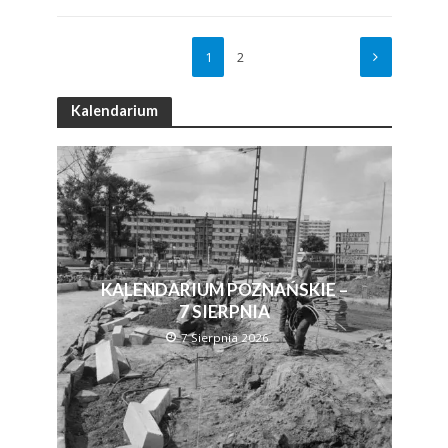
1
2
Kalendarium
KALENDARIUM POZNAŃSKIE –
7 SIERPNIA
7 Sierpnia 2026