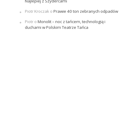
Najlepiej z Szydercami
Piotr Kroczak
o
Prawie 40 ton zebranych odpadów
Piotr
o
Monolit – noc z tańcem, technologią i
duchami w Polskim Teatrze Tańca