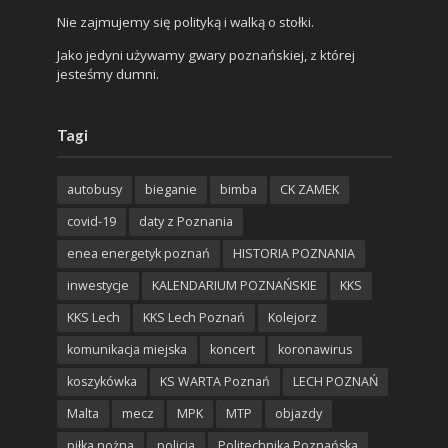
Nie zajmujemy się polityką i walką o stołki.
Jako jedyni używamy gwary poznańskiej, z której
jesteśmy dumni.
Tagi
autobusy
bieganie
bimba
CK ZAMEK
covid-19
daty z Poznania
enea energetyk poznań
HISTORIA POZNANIA
inwestycje
KALENDARIUM POZNAŃSKIE
KKS
KKS Lech
KKS Lech Poznań
Kolejorz
komunikacja miejska
koncert
koronawirus
koszykówka
KS WARTA Poznań
LECH POZNAŃ
Malta
mecz
MPK
MTP
objazdy
piłka nożna
policja
Politechnika Poznańska