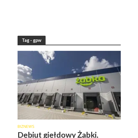
Tag - gpw
BIZNEWS
Debiut giełdowy Żabki,