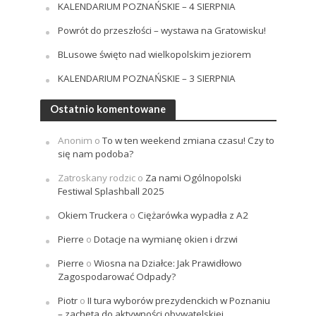
KALENDARIUM POZNAŃSKIE – 4 SIERPNIA
Powrót do przeszłości – wystawa na Gratowisku!
BLusowe święto nad wielkopolskim jeziorem
KALENDARIUM POZNAŃSKIE – 3 SIERPNIA
Ostatnio komentowane
Anonim
o
To w ten weekend zmiana czasu! Czy to
się nam podoba?
Zatroskany rodzic
o
Za nami Ogólnopolski
Festiwal Splashball 2025
Okiem Truckera
o
Ciężarówka wypadła z A2
Pierre
o
Dotacje na wymianę okien i drzwi
Pierre
o
Wiosna na Działce: Jak Prawidłowo
Zagospodarować Odpady?
Piotr
o
II tura wyborów prezydenckich w Poznaniu
– zachęta do aktywności obywatelskiej