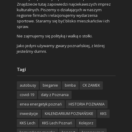
Znajdziecie tutaj zapowiedzi najciekawszych imprez
kulturalnych. Piszemy o działających w naszym
regionie firmach i relacjonujemy wydarzenia
sportowe. Staramy się być blisko mieszkańców i ich
spraw.
Nie zajmujemy się polityką i walką o stołki.
Jako jedyni używamy gwary poznańskiej, z której
jesteśmy dumni.
Tagi
autobusy
bieganie
bimba
CK ZAMEK
covid-19
daty z Poznania
enea energetyk poznań
HISTORIA POZNANIA
inwestycje
KALENDARIUM POZNAŃSKIE
KKS
KKS Lech
KKS Lech Poznań
Kolejorz