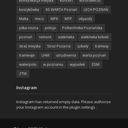
komunikacja miejska
koncert
koronawirus
koszykówka
KS WARTA Poznań
LECH POZNAŃ
Malta
mecz
MPK
MTP
objazdy
piłka nożna
policja
Politechnika Poznańska
poznań
remont
siatkówka
siatkówka kobiet
straż miejska
Straż Pożarna
szkieły
tramwaj
tramwaje
UAM
utrudnienia
warta poznań
waterpolo
w poznaniu
wypadek
ZDM
ZTM
Instagram
Instagram has returned empty data. Please authorize
your Instagram account in the
plugin settings
.