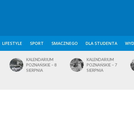
LIFESTYLE
SPORT
SMACZNEGO
DLA STUDENTA
WYD
KALENDARIUM
KALENDARIUM
POZNAŃSKIE – 8
POZNAŃSKIE – 7
SIERPNIA
SIERPNIA