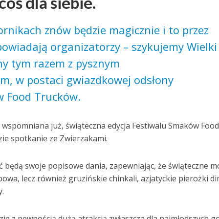
coś dla siebie.
rnikach znów będzie magicznie i to przez
powiadają organizatorzy – szykujemy Wielki
ny tym razem z pysznym
, w postaci gwiazdkowej odsłony
w Food Trucków.
, wspomniana już, świąteczna edycja Festiwalu Smaków Foo
ie spotkanie ze Zwierzakami.
ć będą swoje popisowe dania, zapewniając, że świąteczne 
bowa, lecz również gruzińskie chinkali, azjatyckie pierożki d
y.
ie z pewnością dużą atrakcją zwłaszcza dla najmłodszych go