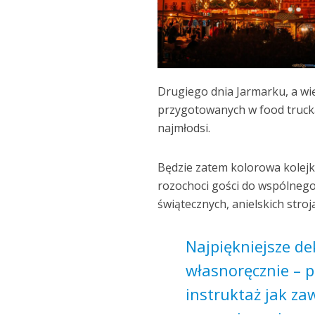
Drugiego dnia Jarmarku, a wię
przygotowanych w food trucka
najmłodsi.
Będzie zatem kolorowa kolejk
rozochoci gości do wspólnego
świątecznych, anielskich stroj
Najpiękniejsze de
własnoręcznie – p
instruktaż jak za