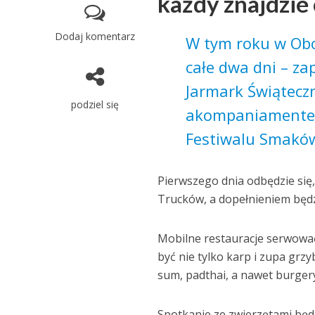
każdy znajdzie 
Dodaj komentarz
W tym roku w Obo
całe dwa dni – za
Jarmark Świątecz
podziel się
akompaniamentem
Festiwalu Smakó
Pierwszego dnia odbędzie się
Trucków, a dopełnieniem będz
Mobilne restauracje serwowa
być nie tylko karp i zupa grzy
sum, padthai, a nawet burger
Spotkanie ze zwierzętami będz