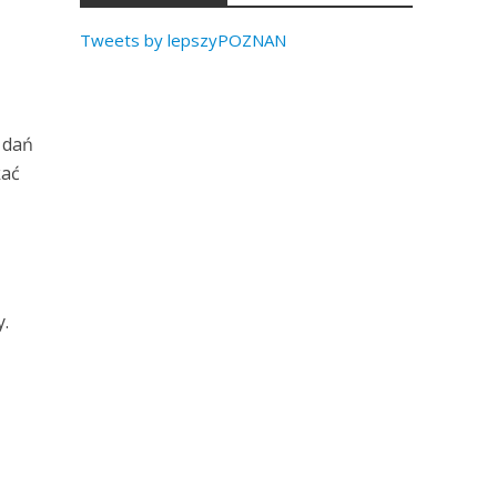
Tweets by lepszyPOZNAN
 dań
kać
y.