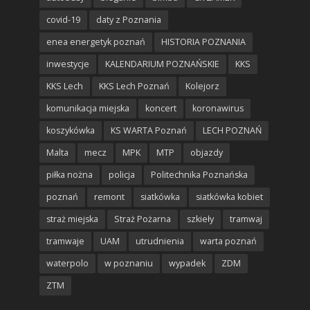
covid-19
daty z Poznania
enea energetyk poznań
HISTORIA POZNANIA
inwestycje
KALENDARIUM POZNAŃSKIE
KKS
KKS Lech
KKS Lech Poznań
Kolejorz
komunikacja miejska
koncert
koronawirus
koszykówka
KS WARTA Poznań
LECH POZNAŃ
Malta
mecz
MPK
MTP
objazdy
piłka nożna
policja
Politechnika Poznańska
poznań
remont
siatkówka
siatkówka kobiet
straż miejska
Straż Pożarna
szkieły
tramwaj
tramwaje
UAM
utrudnienia
warta poznań
waterpolo
w poznaniu
wypadek
ZDM
ZTM