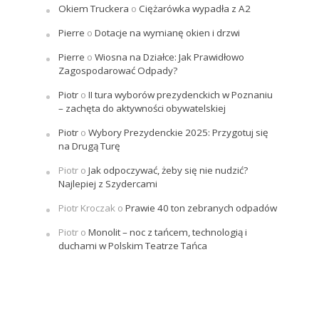
Okiem Truckera
o
Ciężarówka wypadła z A2
Pierre
o
Dotacje na wymianę okien i drzwi
Pierre
o
Wiosna na Działce: Jak Prawidłowo
Zagospodarować Odpady?
Piotr
o
II tura wyborów prezydenckich w Poznaniu
– zachęta do aktywności obywatelskiej
Piotr
o
Wybory Prezydenckie 2025: Przygotuj się
na Drugą Turę
Piotr
o
Jak odpoczywać, żeby się nie nudzić?
Najlepiej z Szydercami
Piotr Kroczak
o
Prawie 40 ton zebranych odpadów
Piotr
o
Monolit – noc z tańcem, technologią i
duchami w Polskim Teatrze Tańca