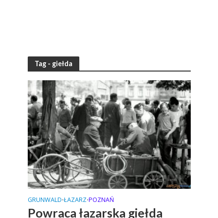
Tag - giełda
GRUNWALD
ŁAZARZ
POZNAŃ
•
•
Powraca łazarska giełda