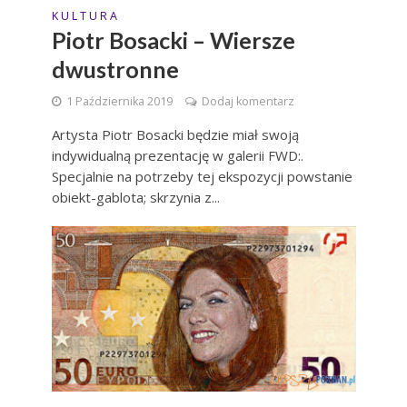
K U L T U R A
Piotr Bosacki – Wiersze
dwustronne
1 Października 2019
Dodaj komentarz
Artysta Piotr Bosacki będzie miał swoją
indywidualną prezentację w galerii FWD:.
Specjalnie na potrzeby tej ekspozycji powstanie
obiekt-gablota; skrzynia z...