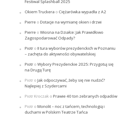
Festiwal Splashball 2025
Okiem Truckera
o
Ciężarówka wypadła z A2
Pierre
o
Dotacje na wymianę okien i drzwi
Pierre
o
Wiosna na Działce: Jak Prawidłowo
Zagospodarować Odpady?
Piotr
o
II tura wyborów prezydenckich w Poznaniu
– zachęta do aktywności obywatelskiej
Piotr
o
Wybory Prezydenckie 2025: Przygotuj się
na Drugą Turę
Piotr
o
Jak odpoczywać, żeby się nie nudzić?
Najlepiej z Szydercami
Piotr Kroczak
o
Prawie 40 ton zebranych odpadów
Piotr
o
Monolit – noc z tańcem, technologią i
duchami w Polskim Teatrze Tańca