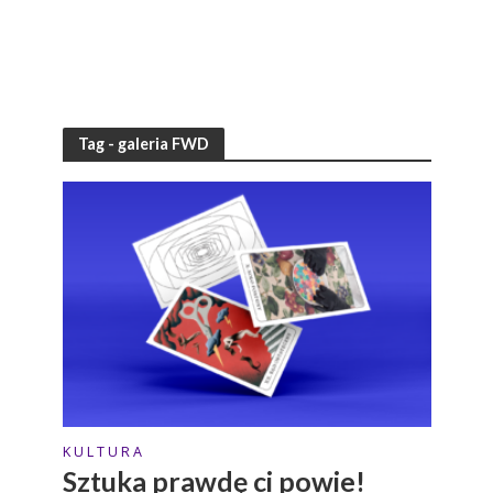
Tag - galeria FWD
K U L T U R A
Sztuka prawdę ci powie!