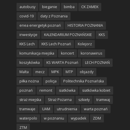
autobusy
bieganie
bimba
CK ZAMEK
covid-19
daty z Poznania
enea energetyk poznań
HISTORIA POZNANIA
inwestycje
KALENDARIUM POZNAŃSKIE
KKS
KKS Lech
KKS Lech Poznań
Kolejorz
komunikacja miejska
koncert
koronawirus
koszykówka
KS WARTA Poznań
LECH POZNAŃ
Malta
mecz
MPK
MTP
objazdy
piłka nożna
policja
Politechnika Poznańska
poznań
remont
siatkówka
siatkówka kobiet
straż miejska
Straż Pożarna
szkieły
tramwaj
tramwaje
UAM
utrudnienia
warta poznań
waterpolo
w poznaniu
wypadek
ZDM
ZTM