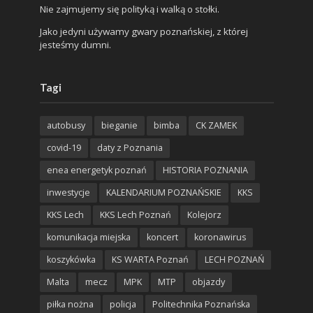
Nie zajmujemy się polityką i walką o stołki.
Jako jedyni używamy gwary poznańskiej, z której
jesteśmy dumni.
Tagi
autobusy
bieganie
bimba
CK ZAMEK
covid-19
daty z Poznania
enea energetyk poznań
HISTORIA POZNANIA
inwestycje
KALENDARIUM POZNAŃSKIE
KKS
KKS Lech
KKS Lech Poznań
Kolejorz
komunikacja miejska
koncert
koronawirus
koszykówka
KS WARTA Poznań
LECH POZNAŃ
Malta
mecz
MPK
MTP
objazdy
piłka nożna
policja
Politechnika Poznańska