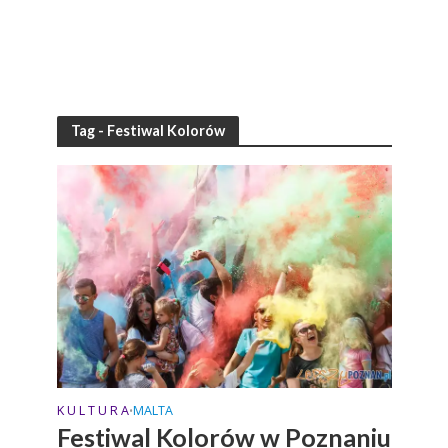
Tag - Festiwal Kolorów
K U L T U R A
MALTA
•
Festiwal Kolorów w Poznaniu