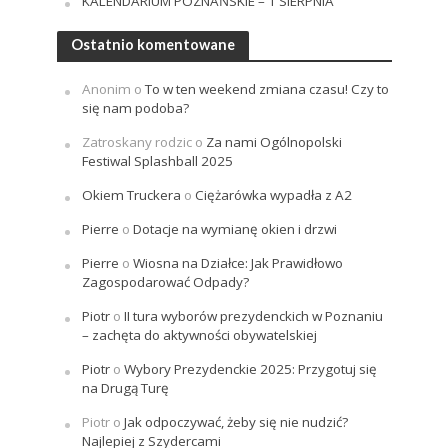
KALENDARIUM POZNAŃSKIE – 1 SIERPNIA
Ostatnio komentowane
Anonim
o
To w ten weekend zmiana czasu! Czy to
się nam podoba?
Zatroskany rodzic
o
Za nami Ogólnopolski
Festiwal Splashball 2025
Okiem Truckera
o
Ciężarówka wypadła z A2
Pierre
o
Dotacje na wymianę okien i drzwi
Pierre
o
Wiosna na Działce: Jak Prawidłowo
Zagospodarować Odpady?
Piotr
o
II tura wyborów prezydenckich w Poznaniu
– zachęta do aktywności obywatelskiej
Piotr
o
Wybory Prezydenckie 2025: Przygotuj się
na Drugą Turę
Piotr
o
Jak odpoczywać, żeby się nie nudzić?
Najlepiej z Szydercami