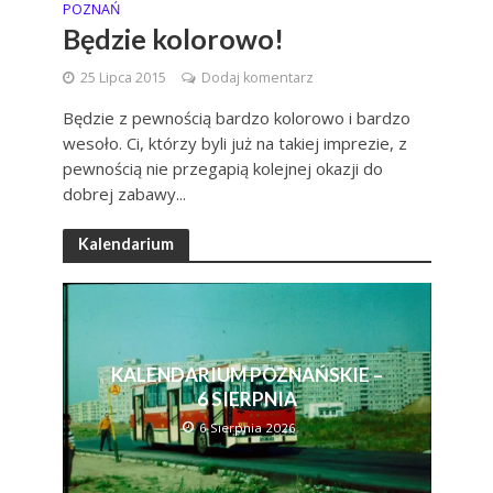
POZNAŃ
Będzie kolorowo!
25 Lipca 2015
Dodaj komentarz
Będzie z pewnością bardzo kolorowo i bardzo
wesoło. Ci, którzy byli już na takiej imprezie, z
pewnością nie przegapią kolejnej okazji do
dobrej zabawy...
Kalendarium
KALENDARIUM POZNAŃSKIE –
6 SIERPNIA
6 Sierpnia 2026