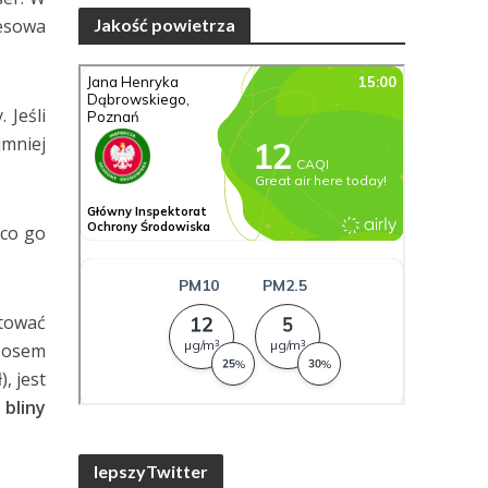
resowa
Jakość powietrza
 Jeśli
jmniej
co go
tować
 sosem
, jest
bliny
lepszyTwitter