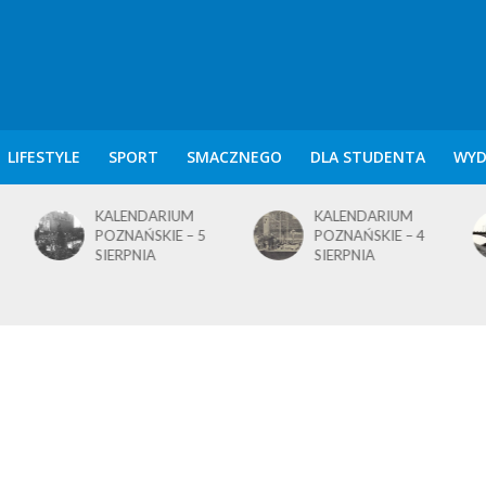
LIFESTYLE
SPORT
SMACZNEGO
DLA STUDENTA
WYD
KALENDARIUM
KALENDARIUM
POZNAŃSKIE – 4
POZNAŃSKIE – 1
SIERPNIA
SIERPNIA