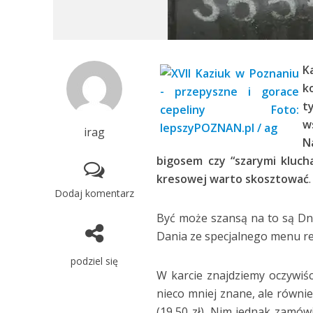
K
k
t
w
irag
N
bigosem czy “szarymi kluch
kresowej warto skosztować
.
Dodaj komentarz
Być może szansą na to są Dn
Dania ze specjalnego menu re
podziel się
W karcie znajdziemy oczywiś
nieco mniej znane, ale równi
(19,50 zł)
. Nim jednak zamów