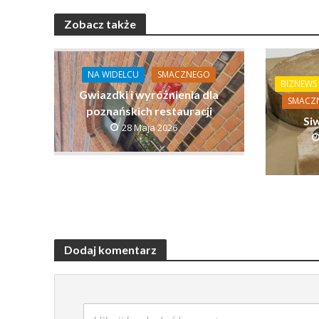
Zobacz także
NA WIDELCU
SMACZNEGO
BIZNEWS
Gwiazdki i wyróżnienia dla
SMACZ
poznańskich restauracji
Si
28 Maja 2026
Dodaj komentarz