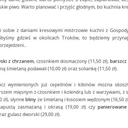
ewskie piwo. Warto planować i przyjść głodnym, bo kuchnia k
li sobie z daniami kresowymi mistrzowie kuchni z Gospody.
alibyśmy gdzieś w okolicach Troków, to będziemy przyna
 przejedzeni…
wski z chrzanem
, czosnkiem dosmaczony (11,50 zł),
barszcz
ną śmietaną podawali (10,00 zł) oraz soliankę (11,50 zł).
cz wymienionych już cepelinów i kibinów można skosz
rszem mięsnym z czosnkiem i kolendrą lub z warzywami, z
 zł), słynne
bliny
ze śmietaną i łososiem wędzonym (16,50 zł)
kapustą zasmażaną i okrasą (19,00 zł) czy
panierowane 
az gulasz dworski (29,00 zł).