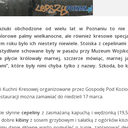
aziuki obchodzone od wielu lat w Poznaniu to nie 
olorowe palmy wielkanocne, ale również kresowe specja
ym roku było ich niestety niewiele. Stoiska z cepelinami
stydliwie schowane były w pasażu przy Muzeum Wojsk
a płycie królowały marnej, szczerze mówiąc, marnej ja
ami”, które były nimi chyba tylko z nazwy. Szkoda, bo 
i Kuchni Kresowej organizowane przez Gospodę Pod Kozio
stauracji można zamawiać do niedzieli 17 marca.
cie słynne
cepeliny
z zasmażaną kapuchą i wędzonką (19,50
e dobre
kibiny
z sosem grzybowym i sałatką z ogórków kis
imy danie główne warto pomyśleć o zupie, zaplanować de