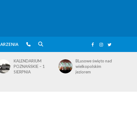
ARZENIA
BLusowe święto nad
KALENDARIUM
wielkopolskim
POZNAŃSKIE – 3
jeziorem
SIERPNIA