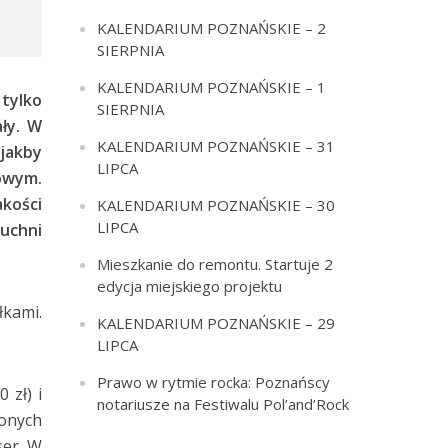
KALENDARIUM POZNAŃSKIE – 2
SIERPNIA
KALENDARIUM POZNAŃSKIE – 1
tylko
SIERPNIA
ły. W
KALENDARIUM POZNAŃSKIE – 31
 jakby
LIPCA
owym.
kości
KALENDARIUM POZNAŃSKIE – 30
LIPCA
kuchni
Mieszkanie do remontu. Startuje 2
edycja miejskiego projektu
łkami.
KALENDARIUM POZNAŃSKIE – 29
LIPCA
Prawo w rytmie rocka: Poznańscy
 zł)
i
notariusze na Festiwalu Pol’and’Rock
zonych
ser. W