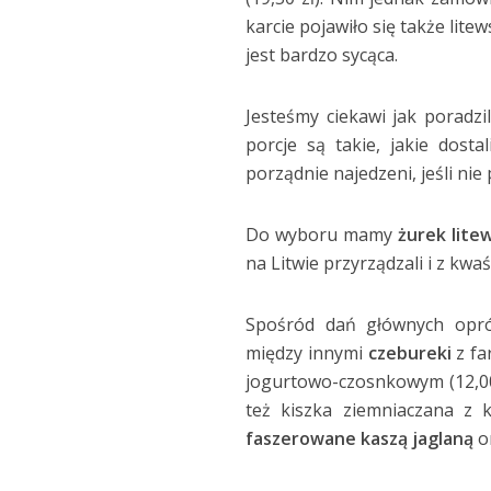
karcie pojawiło się także lit
jest bardzo sycąca.
Jesteśmy ciekawi jak poradzi
porcje są takie, jakie dost
porządnie najedzeni, jeśli nie
Do wyboru mamy
żurek lite
na Litwie przyrządzali i z kwaś
Spośród dań głównych opró
między innymi
czebureki
z fa
jogurtowo-czosnkowym (12,00
też kiszka ziemniaczana z 
faszerowane kaszą jaglaną
or