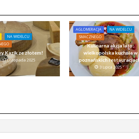
AGLOMERACJA
NA WIDELCU
NA WIDELCU
SMACZNEGO
NEGO
Kulinarna akcja lato:
wy Kazik ze złotem!
wielkopolska kuchnia w
poznańskich restauracjac
17 Listopada 2025
3 Lipca 2025