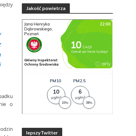
iędzy
Jakość powietrza
w
z
a
i
padku
nie o
godzin
lepszyTwitter