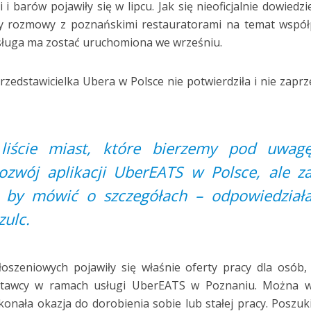
 i barów pojawiły się w lipcu. Jak się nieoficjalnie dowiedzi
dy rozmowy z poznańskimi restauratorami na temat współ
usługa ma zostać uruchomiona we wrześniu.
przedstawicielka Ubera w Polsce nie potwierdziła i nie zaprz
liście miast, które bierzemy pod uwag
rozwój aplikacji UberEATS w Polsce, ale z
, by mówić o szczegółach – odpowiedział
ulc.
szeniowych pojawiły się właśnie oferty pracy dla osób,
ostawcy w ramach usługi UberEATS w Poznaniu. Można w
konała okazja do dorobienia sobie lub stałej pracy. Poszu