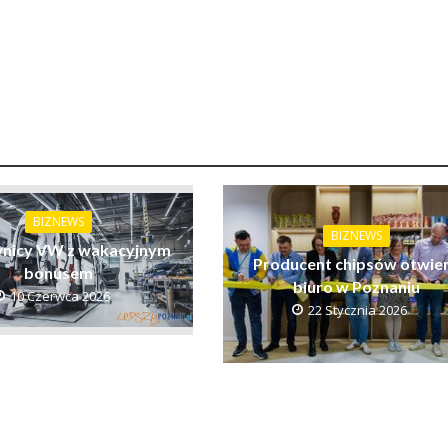
BIZNEWS
BIZNEWS
nicy VW z wakacyjnym
Producent chipsów otwie
bonusem
biuro w Poznaniu
10 Czerwca 2026
22 Stycznia 2026