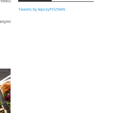
arobku
Tweets by lepszyPOZNAN
danymi
.