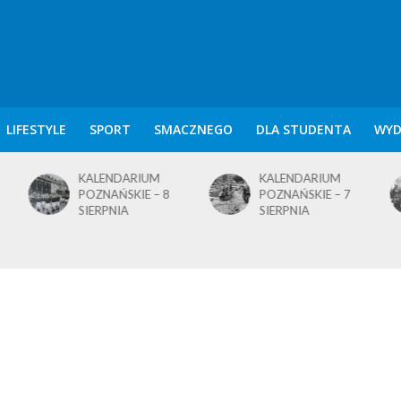
LIFESTYLE
SPORT
SMACZNEGO
DLA STUDENTA
WYD
KALENDARIUM
KALENDARIUM
POZNAŃSKIE – 7
POZNAŃSKIE – 5
SIERPNIA
SIERPNIA