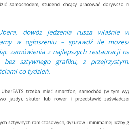
ździć samochodem, studenci chcący pracować dorywczo m
bera, dowóz jedzenia rusza właśnie 
tamy w ogłoszeniu – sprawdź ile możes
jąc zamówienia z najlepszych restauracji n
a bez sztywnego grafiku, z przejrzystym
ściami co tydzień.
 UberEATS trzeba mieć smartfon, samochód (w tym wy
wo jazdy), skuter lub rower i przedstawić zaświadcze
ych sztywnych ram czasowych, dyżurów i minimalnej liczby 