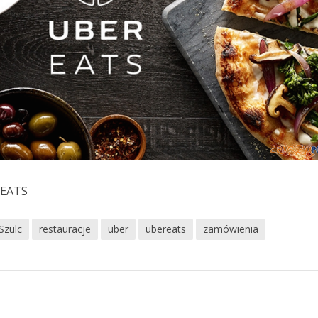
erEATS
Szulc
restauracje
uber
ubereats
zamówienia