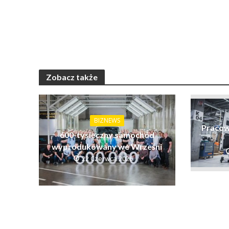
Zobacz także
BIZNEWS
Pracow
600-tysięczny samochód
wyprodukowany we Wrześni
22 Czerwca 2026