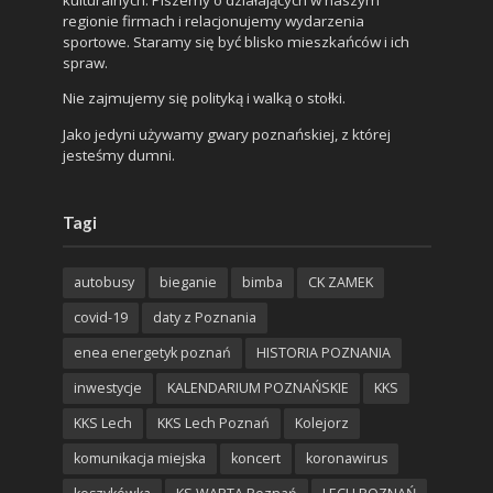
regionie firmach i relacjonujemy wydarzenia
sportowe. Staramy się być blisko mieszkańców i ich
spraw.
Nie zajmujemy się polityką i walką o stołki.
Jako jedyni używamy gwary poznańskiej, z której
jesteśmy dumni.
Tagi
autobusy
bieganie
bimba
CK ZAMEK
covid-19
daty z Poznania
enea energetyk poznań
HISTORIA POZNANIA
inwestycje
KALENDARIUM POZNAŃSKIE
KKS
KKS Lech
KKS Lech Poznań
Kolejorz
komunikacja miejska
koncert
koronawirus