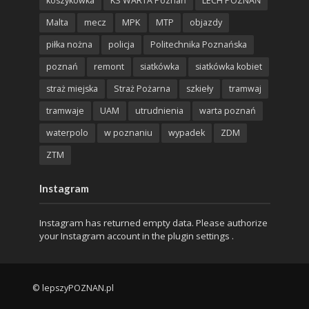
koszykówka
KS WARTA Poznań
LECH POZNAŃ
Malta
mecz
MPK
MTP
objazdy
piłka nożna
policja
Politechnika Poznańska
poznań
remont
siatkówka
siatkówka kobiet
straż miejska
Straż Pożarna
szkieły
tramwaj
tramwaje
UAM
utrudnienia
warta poznań
waterpolo
w poznaniu
wypadek
ZDM
ZTM
Instagram
Instagram has returned empty data. Please authorize
your Instagram account in the
plugin settings
.
© lepszyPOZNAN.pl