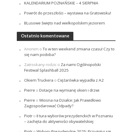
KALENDARIUM POZNAŃSKIE – 4 SIERPNIA
Powrót do przeszłości – wystawa na Gratowisku!
BLusowe święto nad wielkopolskim jeziorem
Ostatnio komentowane
Anonim
o
To w ten weekend zmiana czasu! Czy to
się nam podoba?
Zatroskany rodzic
o
Za nami Ogólnopolski
Festiwal Splashball 2025
Okiem Truckera
o
Ciężarówka wypadła z A2
Pierre
o
Dotacje na wymianę okien i drzwi
Pierre
o
Wiosna na Działce: Jak Prawidłowo
Zagospodarować Odpady?
Piotr
o
II tura wyborów prezydenckich w Poznaniu
– zachęta do aktywności obywatelskiej
Piotr
o
Wybory Prezydenckie 2025: Przygotuj się