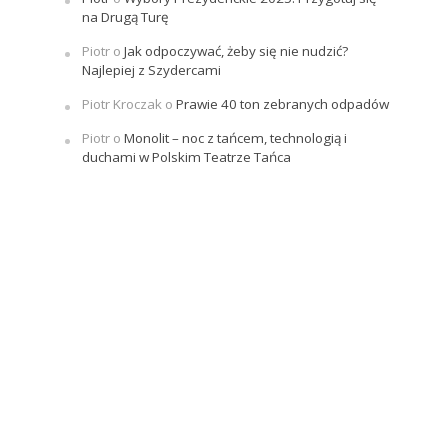
na Drugą Turę
Piotr
o
Jak odpoczywać, żeby się nie nudzić?
Najlepiej z Szydercami
Piotr Kroczak
o
Prawie 40 ton zebranych odpadów
Piotr
o
Monolit – noc z tańcem, technologią i
duchami w Polskim Teatrze Tańca