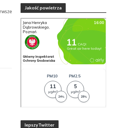
Jakość powietrza
erwsze
lepszyTwitter