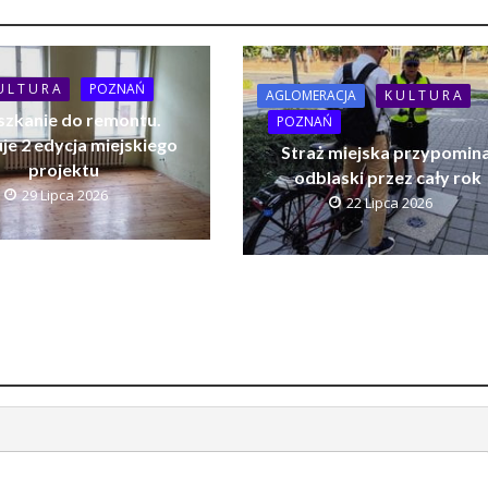
U L T U R A
POZNAŃ
AGLOMERACJA
K U L T U R A
szkanie do remontu.
POZNAŃ
je 2 edycja miejskiego
Straż miejska przypomina
projektu
odblaski przez cały rok
29 Lipca 2026
22 Lipca 2026