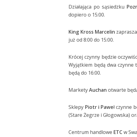
Działająca po sąsiedzku
Poz
dopiero o 15:00.
King Kross Marcelin
zaprasza 
już od 8:00 do 15:00.
Krócej czynny będzie oczywiś
Wyjątkiem będą dwa czynne tu
będą do 16:00.
Markety
Auchan
otwarte będą
Sklepy
Piotr i Pawe
ł czynne 
(Stare Żegrze i Głogowska) ora
Centrum handlowe
ETC
w Swar