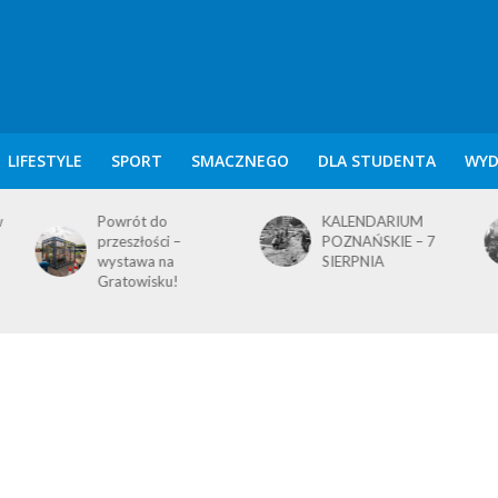
LIFESTYLE
SPORT
SMACZNEGO
DLA STUDENTA
WYD
w
Powrót do
KALENDARIUM
przeszłości –
POZNAŃSKIE – 7
wystawa na
SIERPNIA
Gratowisku!