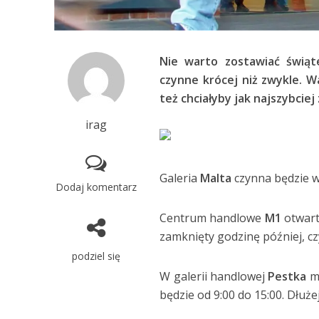
Nie warto zostawiać świąt
czynne krócej niż zwykle. 
też chciałyby jak najszybcie
irag
Galeria
Malta
czynna będzie w 
Dodaj komentarz
Centrum handlowe
M1
otwarte
zamknięty godzinę później, czy
podziel się
W galerii handlowej
Pestka
mo
będzie od 9:00 do 15:00. Dłuże