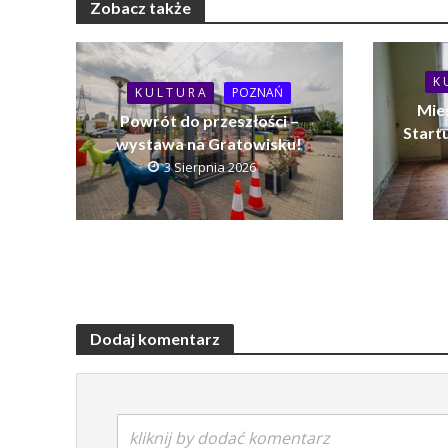
Zobacz także
K 
K U L T U R A
POZNAŃ
Mie
Powrót do przeszłości –
Startu
wystawa na Gratowisku!
3 Sierpnia 2026
Dodaj komentarz
kliknij by dodać komentarz