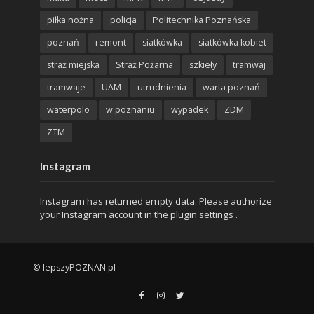
piłka nożna
policja
Politechnika Poznańska
poznań
remont
siatkówka
siatkówka kobiet
straż miejska
Straż Pożarna
szkieły
tramwaj
tramwaje
UAM
utrudnienia
warta poznań
waterpolo
w poznaniu
wypadek
ZDM
ZTM
Instagram
Instagram has returned empty data. Please authorize
your Instagram account in the
plugin settings
.
© lepszyPOZNAN.pl