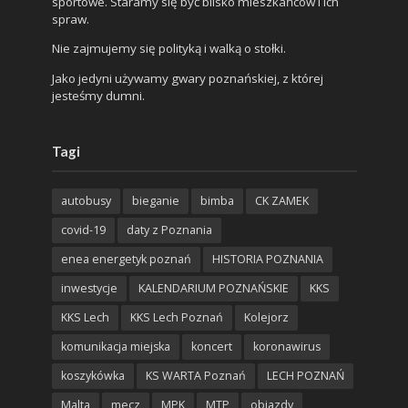
sportowe. Staramy się być blisko mieszkańców i ich
spraw.
Nie zajmujemy się polityką i walką o stołki.
Jako jedyni używamy gwary poznańskiej, z której
jesteśmy dumni.
Tagi
autobusy
bieganie
bimba
CK ZAMEK
covid-19
daty z Poznania
enea energetyk poznań
HISTORIA POZNANIA
inwestycje
KALENDARIUM POZNAŃSKIE
KKS
KKS Lech
KKS Lech Poznań
Kolejorz
komunikacja miejska
koncert
koronawirus
koszykówka
KS WARTA Poznań
LECH POZNAŃ
Malta
mecz
MPK
MTP
objazdy