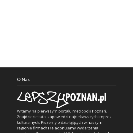
O Nas
Witamy na pierwszym portalu metropolii Poznań.
Znajdziecie tutaj zapowiedzi najciekawszych imprez
kulturalnych. Piszemy o działających w naszym
regionie firmach i relacjonujemy wydarzenia