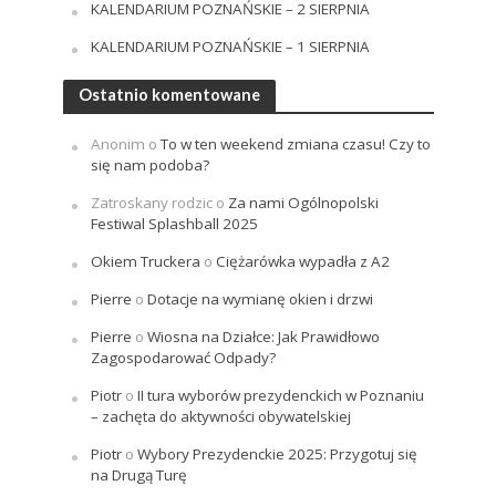
KALENDARIUM POZNAŃSKIE – 2 SIERPNIA
KALENDARIUM POZNAŃSKIE – 1 SIERPNIA
Ostatnio komentowane
Anonim
o
To w ten weekend zmiana czasu! Czy to
się nam podoba?
Zatroskany rodzic
o
Za nami Ogólnopolski
Festiwal Splashball 2025
Okiem Truckera
o
Ciężarówka wypadła z A2
Pierre
o
Dotacje na wymianę okien i drzwi
Pierre
o
Wiosna na Działce: Jak Prawidłowo
Zagospodarować Odpady?
Piotr
o
II tura wyborów prezydenckich w Poznaniu
– zachęta do aktywności obywatelskiej
Piotr
o
Wybory Prezydenckie 2025: Przygotuj się
na Drugą Turę