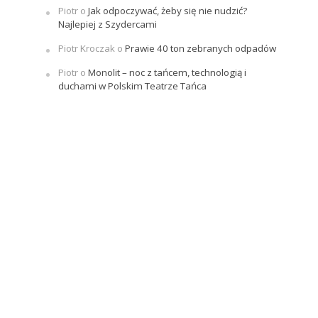
Piotr
o
Jak odpoczywać, żeby się nie nudzić?
Najlepiej z Szydercami
Piotr Kroczak
o
Prawie 40 ton zebranych odpadów
Piotr
o
Monolit – noc z tańcem, technologią i
duchami w Polskim Teatrze Tańca