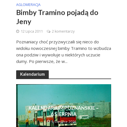
AGLOMERACJA
Bimby Tramino pojadą do
Jeny
12 Lipca 2011
2 komentarzy
Poznaniacy choć przyzwyczaili się nieco do
widoku nowoczesnej bimby Tramino to wzbudza
ona podziw i wywołuje u niektórych uczucie
dumy. Po pierwsze, że w...
Kalendarium
KALENDARIUM POZNAŃSKIE –
6 SIERPNIA
6 Sierpnia 2026