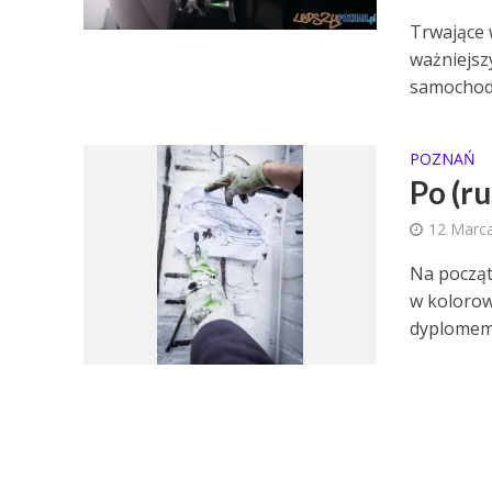
Trwające 
ważniejsz
samochodo
POZNAŃ
Po (r
12 Marc
Na począt
w kolorow
dyplomem s