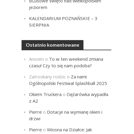
BLusowe święto nad wielkopolskim
jeziorem
KALENDARIUM POZNAŃSKIE – 3
SIERPNIA
Ostatnio komentowane
Anonim
o
To w ten weekend zmiana
czasu! Czy to się nam podoba?
Zatroskany rodzic
o
Za nami
Ogólnopolski Festiwal Splashball 2025
Okiem Truckera
o
Ciężarówka wypadła
z A2
Pierre
o
Dotacje na wymianę okien i
drzwi
Pierre
o
Wiosna na Działce: Jak