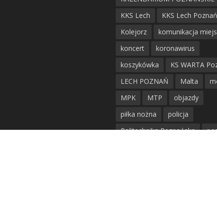
KKS Lech
KKS Lech Pozna
Kolejorz
komunikacja miej
koncert
koronawirus
koszykówka
KS WARTA Po
LECH POZNAŃ
Malta
m
MPK
MTP
objazdy
piłka nożna
policja
Politechnika Poznańska
po
remont
siatkówka
siatkówka kobiet
straż mie
Straż Pożarna
szkieły
tr
tramwaje
UAM
utrudnie
warta poznań
waterpolo