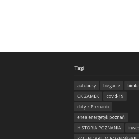
Tagi
autobusy
bieganie
bimb
CK ZAMEK
covid-19
daty z Poznania
enea energetyk poznań
HISTORIA POZNANIA
inwes
KALENDARIUM POZNAŃSKIE