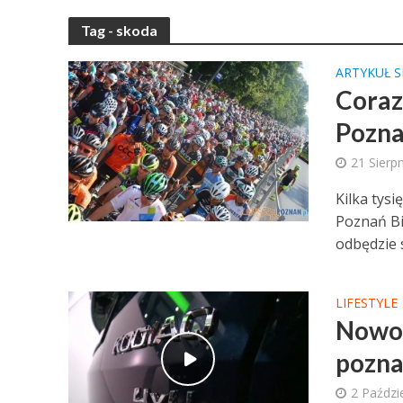
Tag - skoda
ARTYKUŁ 
Coraz
Pozna
21 Sierp
Kilka tys
Poznań Bi
odbędzie s
LIFESTYLE
Nowoś
pozna
2 Paździ