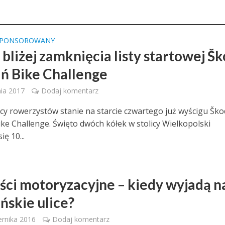
SPONSOROWANY
 bliżej zamknięcia listy startowej Š
ń Bike Challenge
nia 2017
Dodaj komentarz
ięcy rowerzystów stanie na starcie czwartego już wyścigu Šk
ke Challenge. Święto dwóch kółek w stolicy Wielkopolski
ię 10...
ci motoryzacyjne – kiedy wyjadą n
ńskie ulice?
ernika 2016
Dodaj komentarz