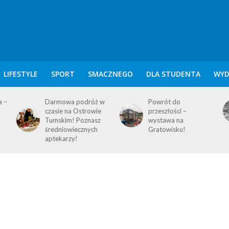
LIFESTYLE
SPORT
SMACZNEGO
DLA STUDENTA
WYD
w
Powrót do
KALENDARIUM
przeszłości –
POZNAŃSKIE – 7
wystawa na
SIERPNIA
Gratowisku!