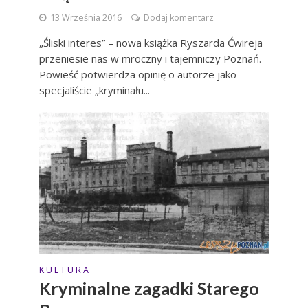
13 Września 2016
Dodaj komentarz
„Śliski interes” – nowa książka Ryszarda Ćwireja
przeniesie nas w mroczny i tajemniczy Poznań.
Powieść potwierdza opinię o autorze jako
specjaliście „kryminału...
K U L T U R A
Kryminalne zagadki Starego