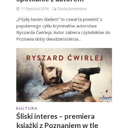
11 Stycznia 2019
Dodaj komentarz
„Pójdę twoim śladem” to czwarta powieść z
popularnego cyklu kryminałów autorstwa
Ryszarda Ćwirleja. Autor zabiera czytelników do
Poznania doby dwudziestolecia...
K U L T U R A
Śliski interes – premiera
książki z Poznaniem w tle