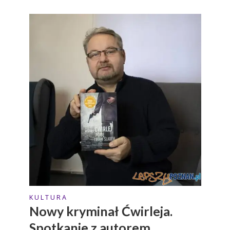
K U L T U R A
Nowy kryminał Ćwirleja.
Spotkanie z autorem