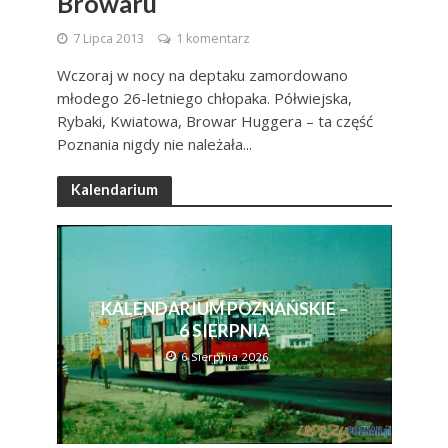
Browaru
7 Lipca 2013
1 komentarz
Wczoraj w nocy na deptaku zamordowano
młodego 26-letniego chłopaka. Półwiejska,
Rybaki, Kwiatowa, Browar Huggera – ta część
Poznania nigdy nie należała...
Kalendarium
KALENDARIUM POZNAŃSKIE –
6 SIERPNIA
6 Sierpnia 2026