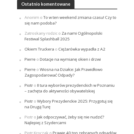
Ostatnio komentowane
Anonim
o
To w ten weekend zmiana czasu! Czy to
się nam podoba?
Zatroskany rodzic
o
Za nami Ogólnopolski
Festiwal Splashball 2025
Okiem Truckera
o
Ciężarówka wypadła z A2
Pierre
o
Dotacje na wymianę okien i drzwi
Pierre
o
Wiosna na Działce: Jak Prawidłowo
Zagospodarować Odpady?
Piotr
o
II tura wyborów prezydenckich w Poznaniu
– zachęta do aktywności obywatelskiej
Piotr
o
Wybory Prezydenckie 2025: Przygotuj się
na Drugą Turę
Piotr
o
Jak odpoczywać, żeby się nie nudzić?
Najlepiej z Szydercami
Piotr Kroczak
o
Prawie 40 ton zebranych odpadów