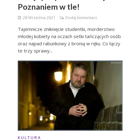
Poznaniem w tle!
28 Września 2021
Dodaj komentarz
Tajemnicze zniknięcie studentki, morderstwo
młodej kobiety na oczach setki tańczących osób
oraz napad rabunkowy z bronią w ręku. Co łączy
te trzy sprawy...
K U L T U R A