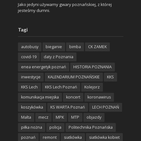
Jako jedyni używamy gwary poznańskiej, z której
jesteśmy dumni.
Tagi
autobusy
bieganie
bimba
CK ZAMEK
covid-19
daty z Poznania
enea energetyk poznań
HISTORIA POZNANIA
inwestycje
KALENDARIUM POZNAŃSKIE
KKS
KKS Lech
KKS Lech Poznań
Kolejorz
komunikacja miejska
koncert
koronawirus
koszykówka
KS WARTA Poznań
LECH POZNAŃ
Malta
mecz
MPK
MTP
objazdy
piłka nożna
policja
Politechnika Poznańska
poznań
remont
siatkówka
siatkówka kobiet