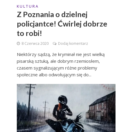
K U L T U R A
Z Poznania o dzielnej
policjantce! Ćwirlej dobrze
to robi!
8 Czerwca 2020
Dodaj komentarz
Niektórzy sądzą, że kryminał nie jest wielką
pisarską sztuką, ale dobrym rzemiosłem,
czasem sygnalizującym różne problemy
społeczne albo odwołującym się do...