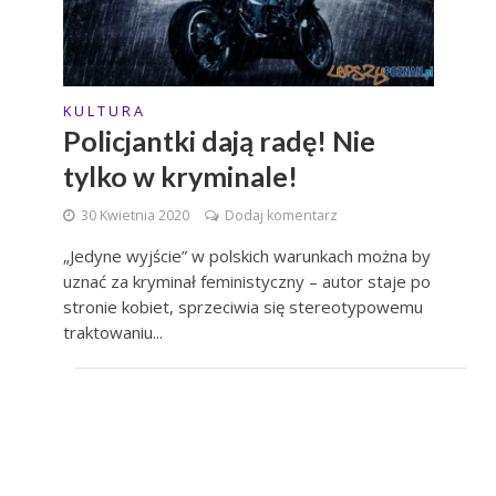
K U L T U R A
Policjantki dają radę! Nie
tylko w kryminale!
30 Kwietnia 2020
Dodaj komentarz
„Jedyne wyjście” w polskich warunkach można by
uznać za kryminał feministyczny – autor staje po
stronie kobiet, sprzeciwia się stereotypowemu
traktowaniu...