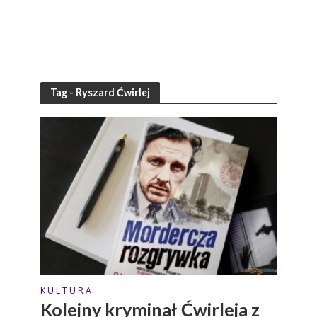
Tag - Ryszard Ćwirlej
K U L T U R A
Kolejny kryminał Ćwirleja z