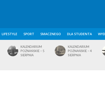
LIFESTYLE
SPORT
SMACZNEGO
DLA STUDENTA
WYD
KALENDARIUM
KALENDARIUM
POZNAŃSKIE – 5
POZNAŃSKIE – 4
SIERPNIA
SIERPNIA