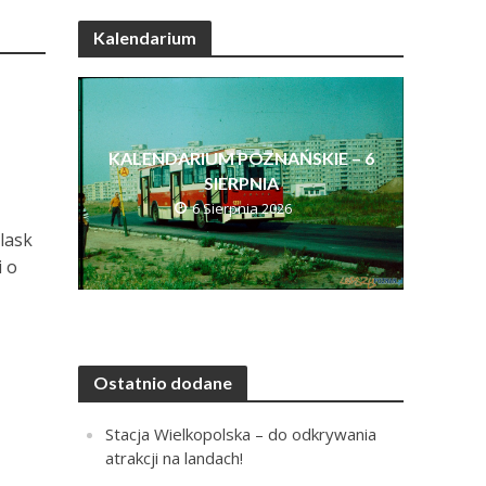
Kalendarium
KALENDARIUM POZNAŃSKIE – 6
SIERPNIA
6 Sierpnia 2026
lask
i o
Ostatnio dodane
Stacja Wielkopolska – do odkrywania
atrakcji na landach!