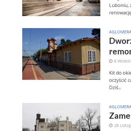
Luboniu, 
renowację. 
AGLOMERA
Dworz
remon
6 Wrześn
Kit do ok
oczyścić c
Dziś...
AGLOMERA
Zamek
28 Listo