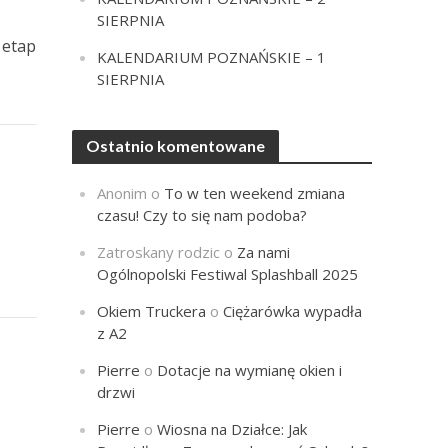
SIERPNIA
 etap
KALENDARIUM POZNAŃSKIE – 1
SIERPNIA
Ostatnio komentowane
Anonim
o
To w ten weekend zmiana
czasu! Czy to się nam podoba?
Zatroskany rodzic
o
Za nami
Ogólnopolski Festiwal Splashball 2025
Okiem Truckera
o
Ciężarówka wypadła
z A2
Pierre
o
Dotacje na wymianę okien i
drzwi
Pierre
o
Wiosna na Działce: Jak