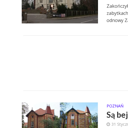
Zakończył
zabytkach
odnowy Za
POZNAŃ
Są be
31 Stycz