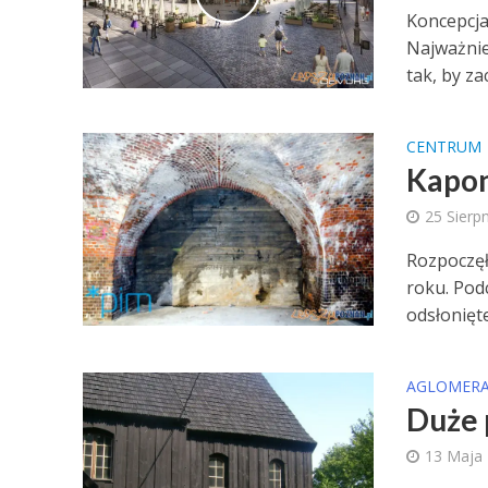
Koncepcja
Najważnie
tak, by za
CENTRUM
Kapon
25 Sierp
Rozpoczęł
roku. Pod
odsłonięte 
AGLOMERA
Duże 
13 Maja