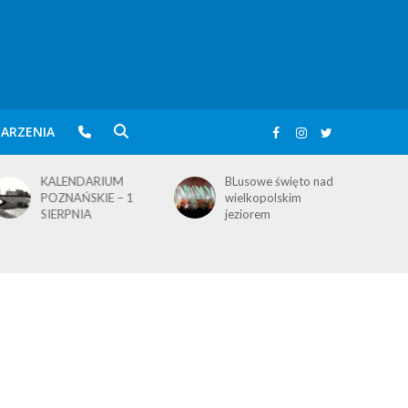
ARZENIA
KALENDARIUM
BLusowe święto nad
POZNAŃSKIE – 1
wielkopolskim
SIERPNIA
jeziorem