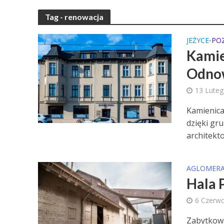
Tag - renowacja
JEŻYCE
PO
•
Kamie
Odnow
13 Lute
Kamienica
dzięki gr
architekto
AGLOMERA
Hala 
6 Czerw
Zabytkowa