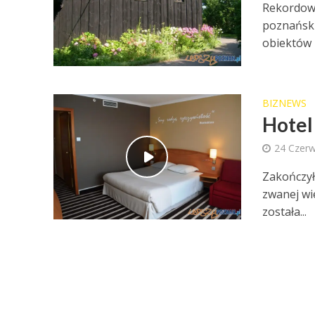
Rekordową
poznańsk
obiektów z
BIZNEWS
Hotel
24 Czer
Zakończył
zwanej wi
została...