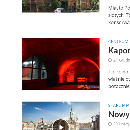
Miasto Po
złotych. 
konserwat
CENTRUM
Kapon
21 Grudn
To, co do
właśnie o
potocznie
STARE MI
Nowy 
29 Listo