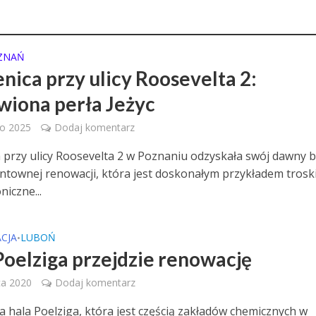
ZNAŃ
nica przy ulicy Roosevelta 2:
iona perła Jeżyc
go 2025
Dodaj komentarz
 przy ulicy Roosevelta 2 w Poznaniu odzyskała swój dawny b
untownej renowacji, która jest doskonałym przykładem trosk
niczne...
CJA
LUBOŃ
•
Poelziga przejdzie renowację
ca 2020
Dodaj komentarz
 hala Poelziga, która jest częścią zakładów chemicznych w