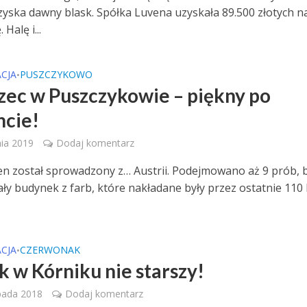
zyska dawny blask. Spółka Luvena uzyskała 89.500 złotych na
Halę i...
CJA
PUSZCZYKOWO
•
ec w Puszczykowie – piękny po
cie!
ia 2019
Dodaj komentarz
ien został sprowadzony z… Austrii. Podejmowano aż 9 prób, 
ały budynek z farb, które nakładane były przez ostatnie 110 l
CJA
CZERWONAK
•
 w Kórniku nie starszy!
pada 2018
Dodaj komentarz