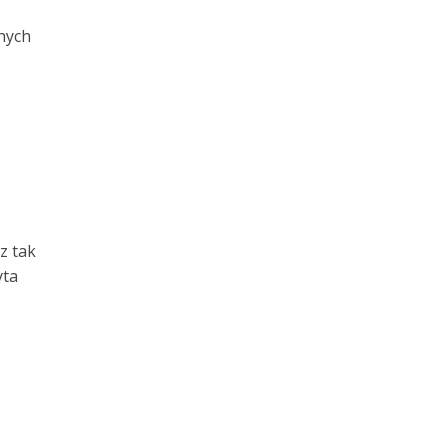
nych
z tak
yta