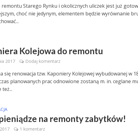
 remontu Starego Rynku i okolicznych uliczek jest już gotow
jszym, choć nie jedynym, elementem będzie wyrównanie br
chować...
iera Kolejowa do remontu
nia 2017
Dodaj komentarz
a się renowacja tzw. Kaponiery Kolejowej wybudowanej w 1
czas planowanych prac odnowione zostaną m. in. ceglane m
też...
CJA
pieniądze na remonty zabytków!
 2017
1 komentarz