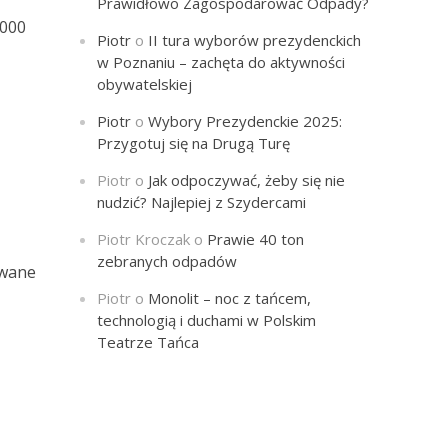
Prawidłowo Zagospodarować Odpady?
.000
Piotr
o
II tura wyborów prezydenckich
w Poznaniu – zachęta do aktywności
obywatelskiej
Piotr
o
Wybory Prezydenckie 2025:
Przygotuj się na Drugą Turę
Piotr
o
Jak odpoczywać, żeby się nie
nudzić? Najlepiej z Szydercami
Piotr Kroczak
o
Prawie 40 ton
zebranych odpadów
zwane
Piotr
o
Monolit – noc z tańcem,
technologią i duchami w Polskim
Teatrze Tańca