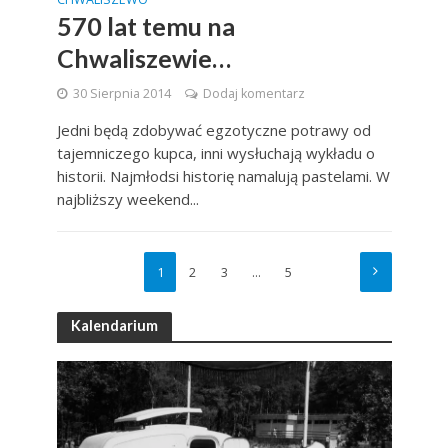
570 lat temu na
Chwaliszewie…
30 Sierpnia 2014
Dodaj komentarz
Jedni będą zdobywać egzotyczne potrawy od
tajemniczego kupca, inni wysłuchają wykładu o
historii. Najmłodsi historię namalują pastelami. W
najbliższy weekend...
1
2
3
…
5
Kalendarium