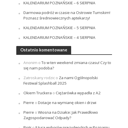
KALENDARIUM POZNAŃSKIE – 6 SIERPNIA
Darmowa podróż w czasie na Ostrowie Tumskim!
Poznasz średniowiecznych aptekarzy!
KALENDARIUM POZNAŃSKIE – 5 SIERPNIA
KALENDARIUM POZNAŃSKIE – 4 SIERPNIA
Ostatnio komentowane
Anonim
o
To w ten weekend zmiana czasu! Czy to
się nam podoba?
Zatroskany rodzic
o
Za nami Ogólnopolski
Festiwal Splashball 2025
Okiem Truckera
o
Ciężarówka wypadła z A2
Pierre
o
Dotacje na wymianę okien i drzwi
Pierre
o
Wiosna na Działce: Jak Prawidłowo
Zagospodarować Odpady?
Piotr
o
II tura wyborów prezydenckich w Poznaniu