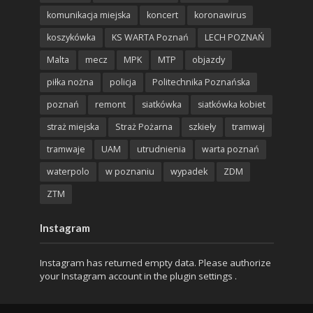
komunikacja miejska
koncert
koronawirus
koszykówka
KS WARTA Poznań
LECH POZNAŃ
Malta
mecz
MPK
MTP
objazdy
piłka nożna
policja
Politechnika Poznańska
poznań
remont
siatkówka
siatkówka kobiet
straż miejska
Straż Pożarna
szkieły
tramwaj
tramwaje
UAM
utrudnienia
warta poznań
waterpolo
w poznaniu
wypadek
ZDM
ZTM
Instagram
Instagram has returned empty data. Please authorize
your Instagram account in the
plugin settings
.