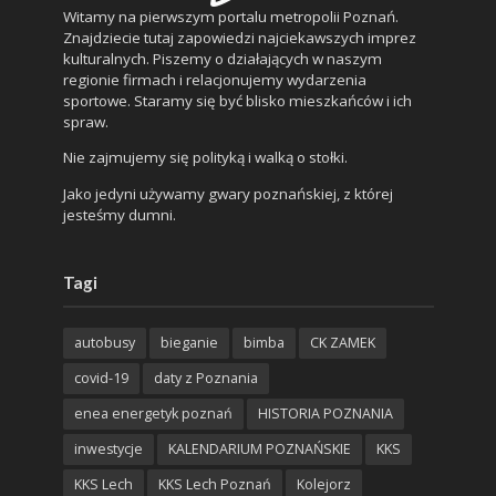
Witamy na pierwszym portalu metropolii Poznań.
Znajdziecie tutaj zapowiedzi najciekawszych imprez
kulturalnych. Piszemy o działających w naszym
regionie firmach i relacjonujemy wydarzenia
sportowe. Staramy się być blisko mieszkańców i ich
spraw.
Nie zajmujemy się polityką i walką o stołki.
Jako jedyni używamy gwary poznańskiej, z której
jesteśmy dumni.
Tagi
autobusy
bieganie
bimba
CK ZAMEK
covid-19
daty z Poznania
enea energetyk poznań
HISTORIA POZNANIA
inwestycje
KALENDARIUM POZNAŃSKIE
KKS
KKS Lech
KKS Lech Poznań
Kolejorz