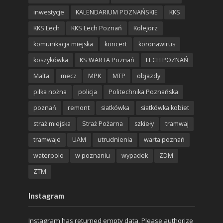
inwestycje
KALENDARIUM POZNAŃSKIE
KKS
KKS Lech
KKS Lech Poznań
Kolejorz
komunikacja miejska
koncert
koronawirus
koszykówka
KS WARTA Poznań
LECH POZNAŃ
Malta
mecz
MPK
MTP
objazdy
piłka nożna
policja
Politechnika Poznańska
poznań
remont
siatkówka
siatkówka kobiet
straż miejska
Straż Pożarna
szkieły
tramwaj
tramwaje
UAM
utrudnienia
warta poznań
waterpolo
w poznaniu
wypadek
ZDM
ZTM
Instagram
Instagram has returned empty data. Please authorize