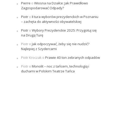
Pierre
o
Wiosna na Działce: Jak Prawidłowo
Zagospodarować Odpady?
Piotr
o
II tura wyborów prezydenckich w Poznaniu
– zachęta do aktywności obywatelskiej
Piotr
o
Wybory Prezydenckie 2025: Przygotuj się
na Drugą Turę
Piotr
o
Jak odpoczywać, żeby się nie nudzić?
Najlepiej z Szydercami
Piotr Kroczak
o
Prawie 40 ton zebranych odpadów
Piotr
o
Monolit – noc z tańcem, technologią i
duchami w Polskim Teatrze Tańca