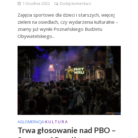
1 Grudnia 2022
Dodaj komentarz
Zajęcia sportowe dla dzieci i starszych, więcej
zieleni na osiedlach, czy wydarzenia kulturalne –
znamy już wyniki Poznańskiego Budżetu
Obywatelskiego...
AGLOMERACJA
K U L T U R A
•
Trwa głosowanie nad PBO –