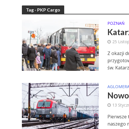
Tag - PKP Cargo
POZNAŃ
Katar
25 Listo
Z okazji 
przygotow
św. Katarz
AGLOMERA
Nowoc
13 Stycz
Pierwsze 
naszego m