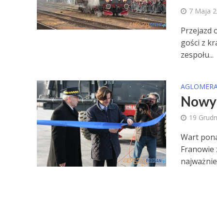
7 Maja 
Przejazd 
gości z k
zespołu...
AGLOMERA
Nowy 
19 Grudn
Wart pona
Franowie 
najważniej