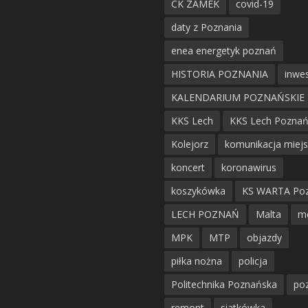
CK ZAMEK
covid-19
daty z Poznania
enea energetyk poznań
HISTORIA POZNANIA
inwes
KALENDARIUM POZNAŃSKIE
KKS Lech
KKS Lech Pozna
Kolejorz
komunikacja miej
koncert
koronawirus
koszykówka
KS WARTA Po
LECH POZNAŃ
Malta
m
MPK
MTP
objazdy
piłka nożna
policja
Politechnika Poznańska
po
remont
siatkówka