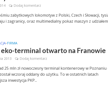
2014
Dodaj komentarz
ośmiu zabytkowych lokomotyw z Polski, Czech i Słowacji, tysi
raju i zagranicy, oraz multimedialny pokaz maszyn z udziałe
CJA
FIRMA
•
eko-terminal otwarto na Franowie
ia 2013
Dodaj komentarz
d 25 mln zł nowoczesny terminal kontenerowy w Poznaniu 
został wczoraj oddany do użytku. To w ostatnich latach
sza inwestycja PKP...