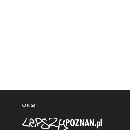
O Nas