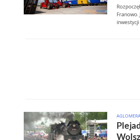
Rozpoczęł
Franowo. 
inwestycji 
AGLOMERA
Pleja
Wolsz