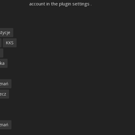
account in the
plugin settings
.
tycje
KKS
ń
ska
znań
ecz
znań