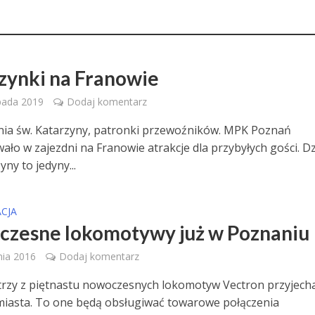
zynki na Franowie
pada 2019
Dodaj komentarz
dnia św. Katarzyny, patronki przewoźników. MPK Poznań
ało w zajezdni na Franowie atrakcje dla przybyłych gości. D
yny to jedyny...
CJA
zesne lokomotywy już w Poznaniu
nia 2016
Dodaj komentarz
trzy z piętnastu nowoczesnych lokomotyw Vectron przyjecha
iasta. To one będą obsługiwać towarowe połączenia