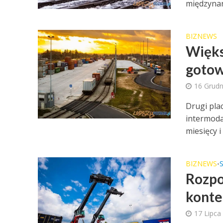
międzynar
BIZNEWS
Więks
goto
16 Grudn
Drugi pla
intermoda
miesięcy i
BIZNEWS
•
Rozpo
konte
17 Lipca