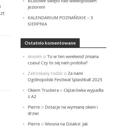
BLusowe święto nad wielkopolskim
ń
jeziorem
szt
KALENDARIUM POZNAŃSKIE – 3
SIERPNIA
Ostatnio komentowane
Anonim
o
To w ten weekend zmiana
czasu! Czy to się nam podoba?
Zatroskany rodzic
o
Za nami
Ogólnopolski Festiwal Splashball 2025
Okiem Truckera
o
Ciężarówka wypadła
z A2
Pierre
o
Dotacje na wymianę okien i
drzwi
Pierre
o
Wiosna na Działce: Jak