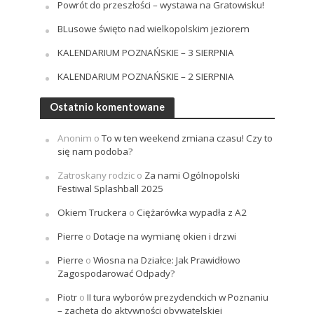
Powrót do przeszłości – wystawa na Gratowisku!
BLusowe święto nad wielkopolskim jeziorem
KALENDARIUM POZNAŃSKIE – 3 SIERPNIA
KALENDARIUM POZNAŃSKIE – 2 SIERPNIA
Ostatnio komentowane
Anonim
o
To w ten weekend zmiana czasu! Czy to
się nam podoba?
Zatroskany rodzic
o
Za nami Ogólnopolski
Festiwal Splashball 2025
Okiem Truckera
o
Ciężarówka wypadła z A2
Pierre
o
Dotacje na wymianę okien i drzwi
Pierre
o
Wiosna na Działce: Jak Prawidłowo
Zagospodarować Odpady?
Piotr
o
II tura wyborów prezydenckich w Poznaniu
– zachęta do aktywności obywatelskiej