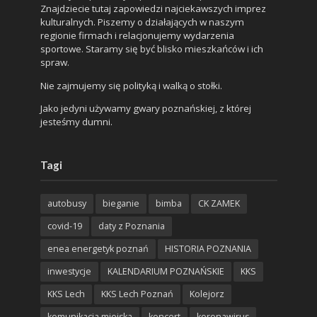
Znajdziecie tutaj zapowiedzi najciekawszych imprez
kulturalnych. Piszemy o działających w naszym
regionie firmach i relacjonujemy wydarzenia
sportowe. Staramy się być blisko mieszkańców i ich
spraw.
Nie zajmujemy się polityką i walką o stołki.
Jako jedyni używamy gwary poznańskiej, z której
jesteśmy dumni.
Tagi
autobusy
bieganie
bimba
CK ZAMEK
covid-19
daty z Poznania
enea energetyk poznań
HISTORIA POZNANIA
inwestycje
KALENDARIUM POZNAŃSKIE
KKS
KKS Lech
KKS Lech Poznań
Kolejorz
komunikacja miejska
koncert
koronawirus