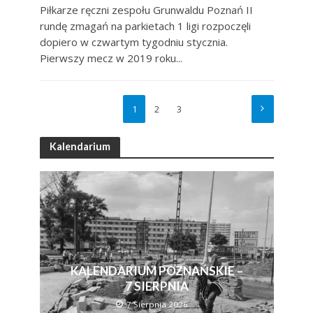
Piłkarze ręczni zespołu Grunwaldu Poznań II
rundę zmagań na parkietach 1 ligi rozpoczęli
dopiero w czwartym tygodniu stycznia.
Pierwszy mecz w 2019 roku...
1
2
3
Kalendarium
KALENDARIUM POZNAŃSKIE –
7 SIERPNIA
7 Sierpnia 2026