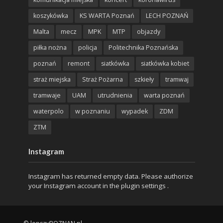
koszykówka
KS WARTA Poznań
LECH POZNAŃ
Malta
mecz
MPK
MTP
objazdy
piłka nożna
policja
Politechnika Poznańska
poznań
remont
siatkówka
siatkówka kobiet
straż miejska
Straż Pożarna
szkieły
tramwaj
tramwaje
UAM
utrudnienia
warta poznań
waterpolo
w poznaniu
wypadek
ZDM
ZTM
Instagram
Instagram has returned empty data. Please authorize
your Instagram account in the
plugin settings
.