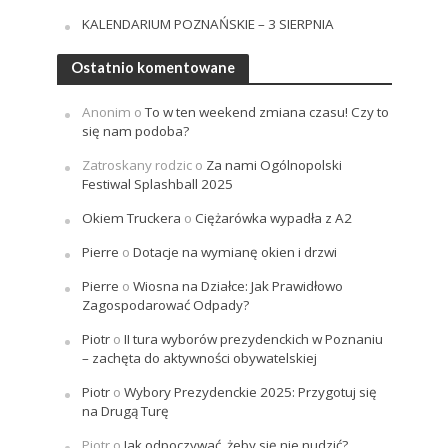
KALENDARIUM POZNAŃSKIE – 3 SIERPNIA
Ostatnio komentowane
Anonim
o
To w ten weekend zmiana czasu! Czy to
się nam podoba?
Zatroskany rodzic
o
Za nami Ogólnopolski
Festiwal Splashball 2025
Okiem Truckera
o
Ciężarówka wypadła z A2
Pierre
o
Dotacje na wymianę okien i drzwi
Pierre
o
Wiosna na Działce: Jak Prawidłowo
Zagospodarować Odpady?
Piotr
o
II tura wyborów prezydenckich w Poznaniu
– zachęta do aktywności obywatelskiej
Piotr
o
Wybory Prezydenckie 2025: Przygotuj się
na Drugą Turę
Piotr
o
Jak odpoczywać, żeby się nie nudzić?