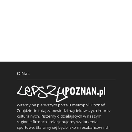
O Nas
Witamy na pierwszym portalu metropolii Poznań.
Znajdziecie tutaj zapowiedzi najciekawszych imprez
kulturalnych. Piszemy o działających w naszym
regionie firmach i relacjonujemy wydarzenia
sportowe. Staramy się być blisko mieszkańców i ich