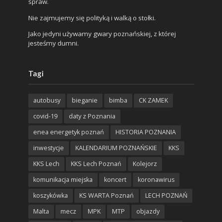
spraw.
Nie zajmujemy się polityką i walką o stołki.
Jako jedyni używamy gwary poznańskiej, z której
jesteśmy dumni.
Tagi
autobusy
bieganie
bimba
CK ZAMEK
covid-19
daty z Poznania
enea energetyk poznań
HISTORIA POZNANIA
inwestycje
KALENDARIUM POZNAŃSKIE
KKS
KKS Lech
KKS Lech Poznań
Kolejorz
komunikacja miejska
koncert
koronawirus
koszykówka
KS WARTA Poznań
LECH POZNAŃ
Malta
mecz
MPK
MTP
objazdy