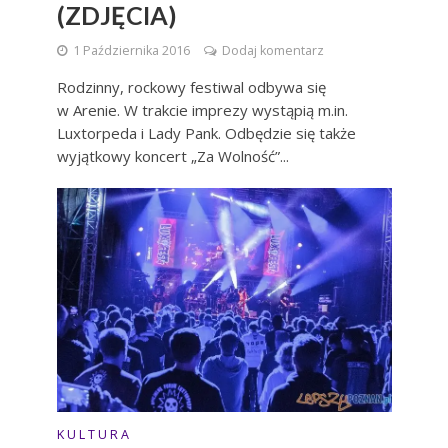
(ZDJĘCIA)
1 Października 2016
Dodaj komentarz
Rodzinny, rockowy festiwal odbywa się
w Arenie. W trakcie imprezy wystąpią m.in.
Luxtorpeda i Lady Pank. Odbędzie się także
wyjątkowy koncert „Za Wolność”...
K U L T U R A