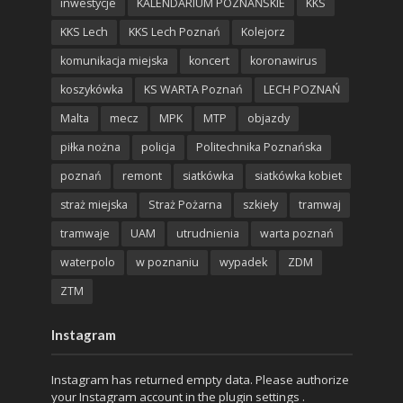
inwestycje
KALENDARIUM POZNAŃSKIE
KKS
KKS Lech
KKS Lech Poznań
Kolejorz
komunikacja miejska
koncert
koronawirus
koszykówka
KS WARTA Poznań
LECH POZNAŃ
Malta
mecz
MPK
MTP
objazdy
piłka nożna
policja
Politechnika Poznańska
poznań
remont
siatkówka
siatkówka kobiet
straż miejska
Straż Pożarna
szkieły
tramwaj
tramwaje
UAM
utrudnienia
warta poznań
waterpolo
w poznaniu
wypadek
ZDM
ZTM
Instagram
Instagram has returned empty data. Please authorize
your Instagram account in the
plugin settings
.