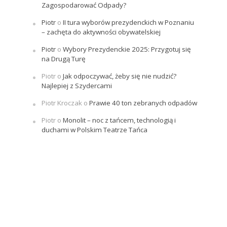
Zagospodarować Odpady?
Piotr
o
II tura wyborów prezydenckich w Poznaniu
– zachęta do aktywności obywatelskiej
Piotr
o
Wybory Prezydenckie 2025: Przygotuj się
na Drugą Turę
Piotr
o
Jak odpoczywać, żeby się nie nudzić?
Najlepiej z Szydercami
Piotr Kroczak
o
Prawie 40 ton zebranych odpadów
Piotr
o
Monolit – noc z tańcem, technologią i
duchami w Polskim Teatrze Tańca