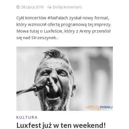
28 Lipca 2019
Dodaj komentarz
Cykl koncertów #NaFalach zyskał nowy format,
który wzmocnił ofertę programową tej imprezy.
Mowa tutaj o Luxfeście, który z Areny przeniósł
się nad Strzeszynek...
K U L T U R A
Luxfest już w ten weekend!