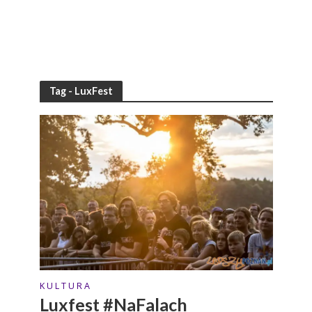
Tag - LuxFest
K U L T U R A
Luxfest #NaFalach