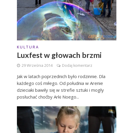
K U L T U R A
Luxfest w głowach brzmi
29 Września 2014
Dodaj komentarz
Jak w latach poprzednich było rodzinnie. Dla
każdego coś miłego. Od południa w Arenie
dzieciaki bawiły się w strefie sztuki i mogły
posłuchać choćby Arki Noego...