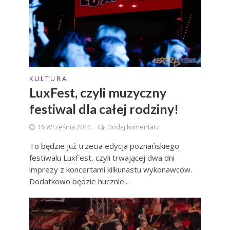
K U L T U R A
LuxFest, czyli muzyczny
festiwal dla całej rodziny!
16 Września 2014
Dodaj komentarz
To będzie już trzecia edycja poznańskiego
festiwalu LuxFest, czyli trwającej dwa dni
imprezy z koncertami kilkunastu wykonawców.
Dodatkowo będzie hucznie...