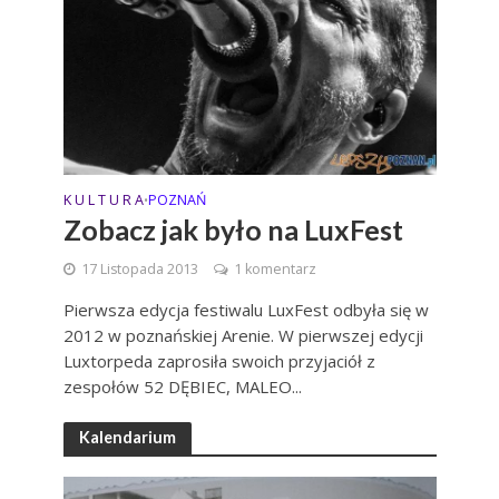
K U L T U R A
POZNAŃ
•
Zobacz jak było na LuxFest
17 Listopada 2013
1 komentarz
Pierwsza edycja festiwalu LuxFest odbyła się w
2012 w poznańskiej Arenie. W pierwszej edycji
Luxtorpeda zaprosiła swoich przyjaciół z
zespołów 52 DĘBIEC, MALEO...
Kalendarium