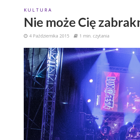
K U L T U R A
Nie może Cię zabrak
4 Października 2015
1 min. czytania