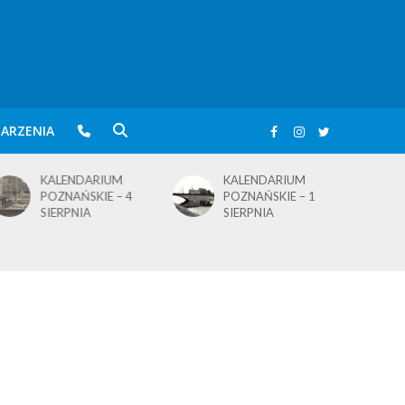
ARZENIA
KALENDARIUM
KALENDARIUM
B
POZNAŃSKIE – 4
POZNAŃSKIE – 1
w
SIERPNIA
SIERPNIA
j