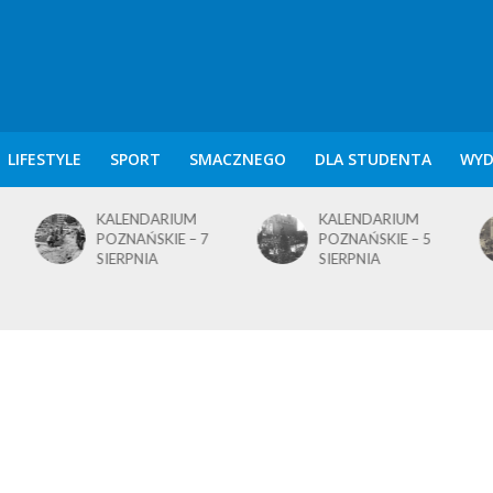
LIFESTYLE
SPORT
SMACZNEGO
DLA STUDENTA
WYD
KALENDARIUM
KALENDARIUM
POZNAŃSKIE – 7
POZNAŃSKIE – 5
SIERPNIA
SIERPNIA