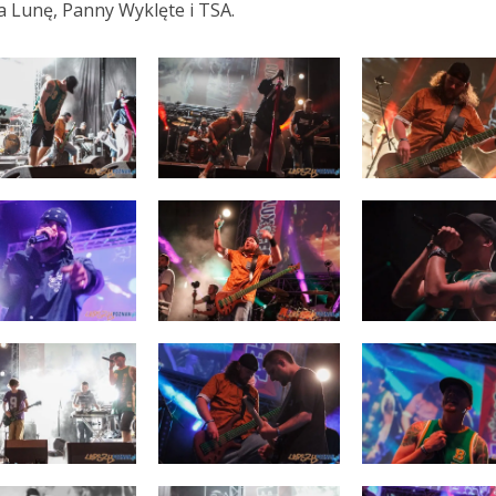
 Lunę, Panny Wyklęte i TSA.