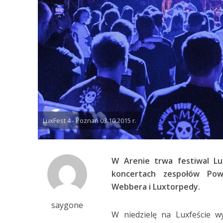
LuxFest 4 - Poznań 03.10.2015 r.
W Arenie trwa festiwal Lu
koncertach zespołów Po
Webbera i Luxtorpedy.
saygone
W niedzielę na Luxfeście w