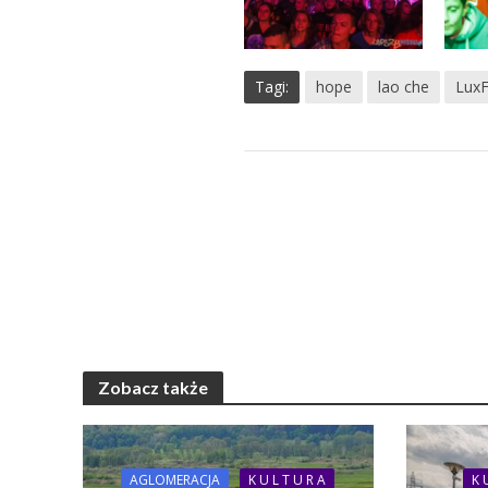
Tagi:
hope
lao che
LuxF
Zobacz także
AGLOMERACJA
K U L T U R A
K 