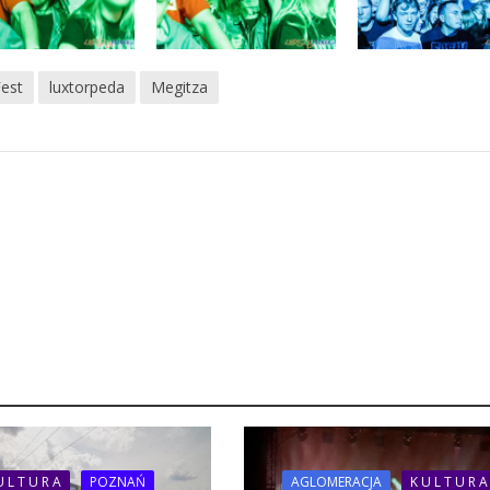
est
luxtorpeda
Megitza
U L T U R A
POZNAŃ
AGLOMERACJA
K U L T U R A