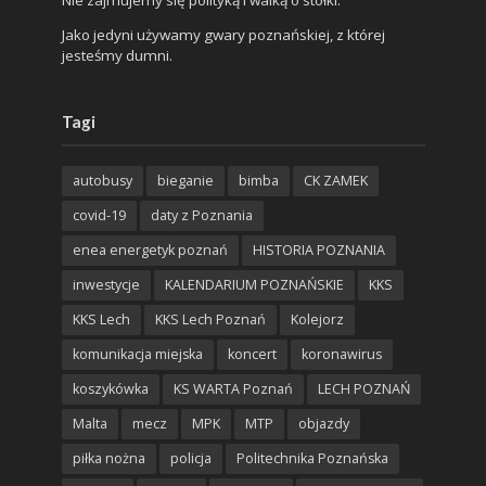
Jako jedyni używamy gwary poznańskiej, z której
jesteśmy dumni.
Tagi
autobusy
bieganie
bimba
CK ZAMEK
covid-19
daty z Poznania
enea energetyk poznań
HISTORIA POZNANIA
inwestycje
KALENDARIUM POZNAŃSKIE
KKS
KKS Lech
KKS Lech Poznań
Kolejorz
komunikacja miejska
koncert
koronawirus
koszykówka
KS WARTA Poznań
LECH POZNAŃ
Malta
mecz
MPK
MTP
objazdy
piłka nożna
policja
Politechnika Poznańska