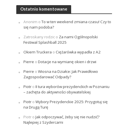
Ostatnio komentowane
Anonim
o
To w ten weekend zmiana czasu! Czy to
się nam podoba?
Zatroskany rodzic
o
Za nami Ogólnopolski
Festiwal Splashball 2025
Okiem Truckera
o
Ciężarówka wypadła z A2
Pierre
o
Dotacje na wymianę okien i drzwi
Pierre
o
Wiosna na Działce: Jak Prawidłowo
Zagospodarować Odpady?
Piotr
o
II tura wyborów prezydenckich w Poznaniu
– zachęta do aktywności obywatelskiej
Piotr
o
Wybory Prezydenckie 2025: Przygotuj się
na Drugą Turę
Piotr
o
Jak odpoczywać, żeby się nie nudzić?
Najlepiej z Szydercami