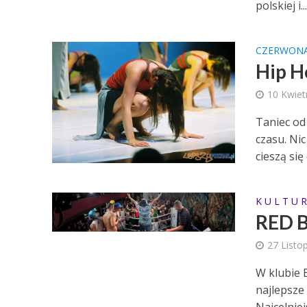
polskiej i..
CZERWON
Hip H
10 Kwiet
Taniec od
czasu. Ni
cieszą się
K U L T U R
RED B
27 Listo
W klubie 
najlepsze 