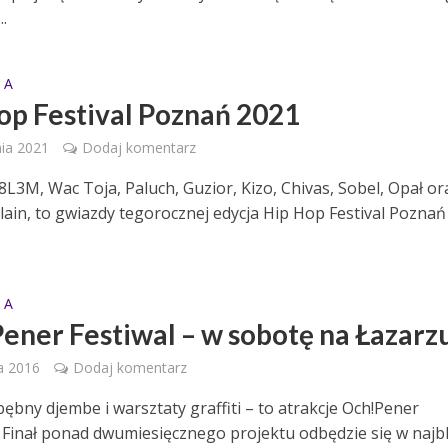
..
 A
op Festival Poznań 2021
nia 2021
Dodaj komentarz
8L3M, Wac Toja, Paluch, Guzior, Kizo, Chivas, Sobel, Opał or
llain, to gwiazdy tegorocznej edycja Hip Hop Festival Poznań
 A
ener Festiwal – w sobotę na Łazarz
a 2016
Dodaj komentarz
ębny djembe i warsztaty graffiti – to atrakcje Och!Pener
. Finał ponad dwumiesięcznego projektu odbędzie się w najbl