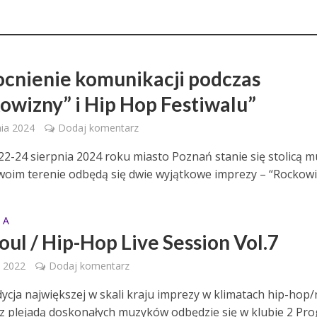
nienie komunikacji podczas
owizny” i Hip Hop Festiwalu”
nia 2024
Dodaj komentarz
22-24 sierpnia 2024 roku miasto Poznań stanie się stolicą m
woim terenie odbędą się dwie wyjątkowe imprezy – “Rockowiz
 A
oul / Hip-Hop Live Session Vol.7
 2022
Dodaj komentarz
dycja największej w skali kraju imprezy w klimatach hip-hop
 z plejadą doskonałych muzyków odbędzie się w klubie 2 Pro