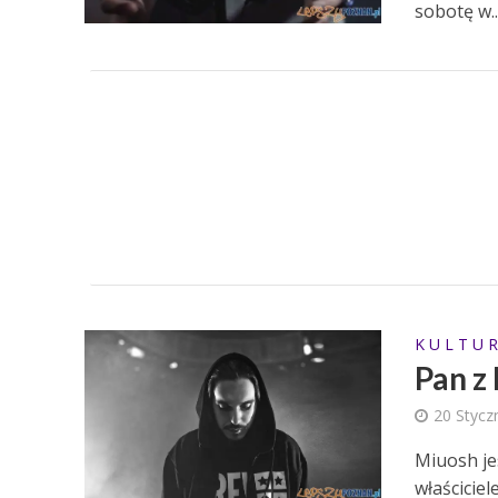
sobotę w..
K U L T U R
Pan z
20 Stycz
Miuosh je
właścicie