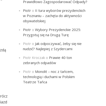
Prawidłowo Zagospodarować Odpady?
Piotr
o
II tura wyborów prezydenckich
w Poznaniu – zachęta do aktywności
obywatelskiej
Piotr
o
Wybory Prezydenckie 2025:
Przygotuj się na Drugą Turę
Piotr
o
Jak odpoczywać, żeby się nie
nudzić? Najlepiej z Szydercami
azdą
Piotr Kroczak
o
Prawie 40 ton
zebranych odpadów
Piotr
o
Monolit – noc z tańcem,
technologią i duchami w Polskim
Teatrze Tańca
prócz
iazd