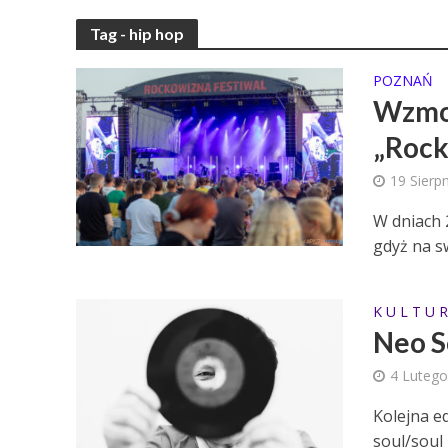
Tag - hip hop
POZNAŃ
Wzmoc
„Rock
19 Sierp
W dniach 
gdyż na s
K U L T U R
Neo S
4 Lutego
Kolejna e
soul/soul