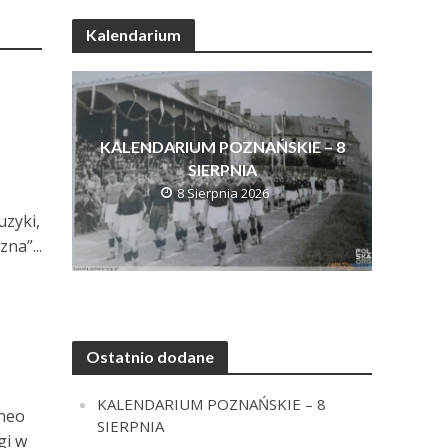
Kalendarium
KALENDARIUM POZNAŃSKIE – 8
SIERPNIA
8 Sierpnia 2026
uzyki,
na”...
Ostatnio dodane
KALENDARIUM POZNAŃSKIE – 8
/neo
SIERPNIA
gi w