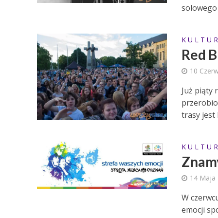
solowego 
K U L T U R
Red B
10 Czer
Już piąty
przerobio
trasy jest 
K U L T U R
Znamy
14 Maja
W czerwcu
emocji sp