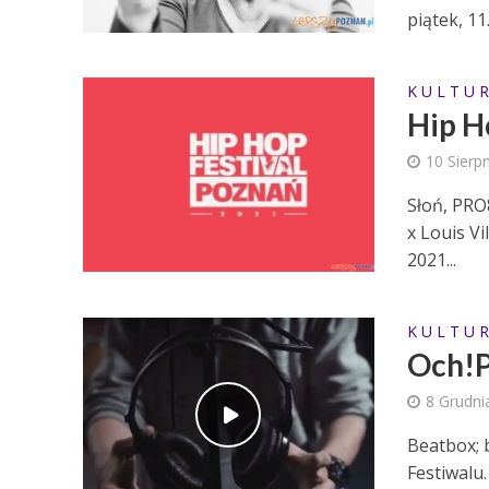
piątek, 11.
K U L T U R
Hip H
10 Sierp
Słoń, PRO
x Louis Vi
2021...
K U L T U R
Och!P
8 Grudni
Beatbox; b
Festiwalu