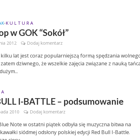
.
AK
K U L T U R A
•
op w GOK “Sokół”
nia 2012
Dodaj komentarz
 kilku lat jest coraz popularniejszą formą spędzania wolneg
c zatem dziwnego, że wszelkie zajęcia związane z nauką tańc
 dużym...
 A
ULL I-BATTLE – podsumowanie
pada 2010
Dodaj komentarz
Blue Note w ostatni piątek odbyła się muzyczna bitwa na
kawałki siódmej odsłony polskiej edycji Red Bull I-Battle.