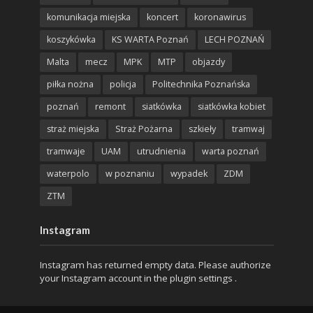
komunikacja miejska
koncert
koronawirus
koszykówka
KS WARTA Poznań
LECH POZNAŃ
Malta
mecz
MPK
MTP
objazdy
piłka nożna
policja
Politechnika Poznańska
poznań
remont
siatkówka
siatkówka kobiet
straż miejska
Straż Pożarna
szkieły
tramwaj
tramwaje
UAM
utrudnienia
warta poznań
waterpolo
w poznaniu
wypadek
ZDM
ZTM
Instagram
Instagram has returned empty data. Please authorize
your Instagram account in the
plugin settings
.