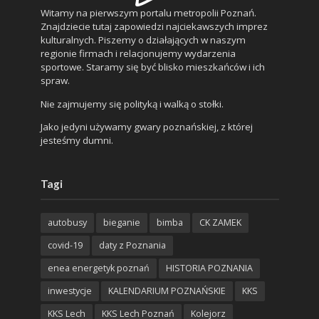
Witamy na pierwszym portalu metropolii Poznań.
Znajdziecie tutaj zapowiedzi najciekawszych imprez
kulturalnych. Piszemy o działających w naszym
regionie firmach i relacjonujemy wydarzenia
sportowe. Staramy się być blisko mieszkańców i ich
spraw.
Nie zajmujemy się polityką i walką o stołki.
Jako jedyni używamy gwary poznańskiej, z której
jesteśmy dumni.
Tagi
autobusy
bieganie
bimba
CK ZAMEK
covid-19
daty z Poznania
enea energetyk poznań
HISTORIA POZNANIA
inwestycje
KALENDARIUM POZNAŃSKIE
KKS
KKS Lech
KKS Lech Poznań
Kolejorz