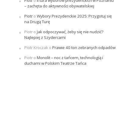
Piotr
o
II tura wyborów prezydenckich w Poznaniu
– zachęta do aktywności obywatelskiej
Piotr
o
Wybory Prezydenckie 2025: Przygotuj się
na Drugą Turę
Piotr
o
Jak odpoczywać, żeby się nie nudzić?
Najlepiej z Szydercami
Piotr Kroczak
o
Prawie 40 ton zebranych odpadów
Piotr
o
Monolit – noc z tańcem, technologią i
duchami w Polskim Teatrze Tańca