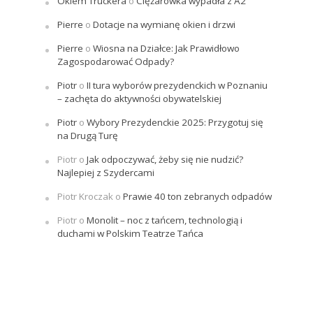
Okiem Truckera
o
Ciężarówka wypadła z A2
Pierre
o
Dotacje na wymianę okien i drzwi
Pierre
o
Wiosna na Działce: Jak Prawidłowo
Zagospodarować Odpady?
Piotr
o
II tura wyborów prezydenckich w Poznaniu
– zachęta do aktywności obywatelskiej
Piotr
o
Wybory Prezydenckie 2025: Przygotuj się
na Drugą Turę
Piotr
o
Jak odpoczywać, żeby się nie nudzić?
Najlepiej z Szydercami
Piotr Kroczak
o
Prawie 40 ton zebranych odpadów
Piotr
o
Monolit – noc z tańcem, technologią i
duchami w Polskim Teatrze Tańca