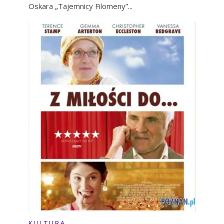
Oskara „Tajemnicy Filomeny”...
K U L T U R A