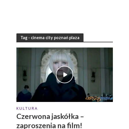
Tag - cinema city poznań plaza
K U L T U R A
Czerwona jaskółka –
zaproszenia na film!