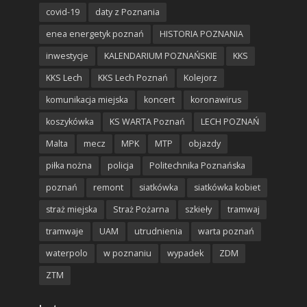
covid-19
daty z Poznania
enea energetyk poznań
HISTORIA POZNANIA
inwestycje
KALENDARIUM POZNAŃSKIE
KKS
KKS Lech
KKS Lech Poznań
Kolejorz
komunikacja miejska
koncert
koronawirus
koszykówka
KS WARTA Poznań
LECH POZNAŃ
Malta
mecz
MPK
MTP
objazdy
piłka nożna
policja
Politechnika Poznańska
poznań
remont
siatkówka
siatkówka kobiet
straż miejska
Straż Pożarna
szkieły
tramwaj
tramwaje
UAM
utrudnienia
warta poznań
waterpolo
w poznaniu
wypadek
ZDM
ZTM