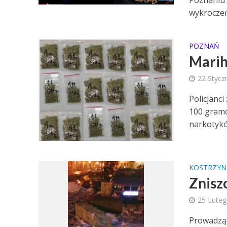
Poznaniu 
wykroczeń
POZNAŃ
Marih
22 Stycz
Policjanci
100 gramó
narkotykó
KOSTRZYN
Znisz
25 Lute
Prowadzą