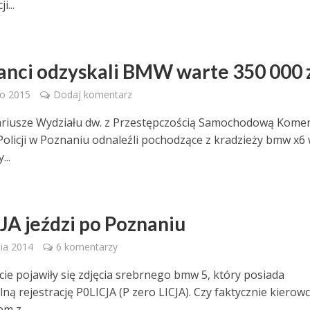
i...
janci odzyskali BMW warte 350 000 
go 2015
Dodaj komentarz
riusze Wydziału dw. z Przestępczością Samochodową Kome
 Policji w Poznaniu odnaleźli pochodzące z kradzieży bmw x6
...
JA jeździ po Poznaniu
ia 2014
6 komentarzy
cie pojawiły się zdjęcia srebrnego bmw 5, który posiada
ną rejestrację P0LICJA (P zero LICJA). Czy faktycznie kierow
m z...