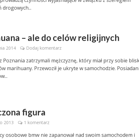
prowadzą czynności wyjaśniające w związku z szeregiem
 drogowych...
uana – ale do celów religijnych
nia 2014
Dodaj komentarz
 z Poznania zatrzymali mężczyznę, który miał przy sobie blis
w marihuany. Przewoził je ukryte w samochodzie. Posiadan
w...
czona figura
go 2013
1 komentarz
cy osobowe bmw nie zapanował nad swoim samochodem i