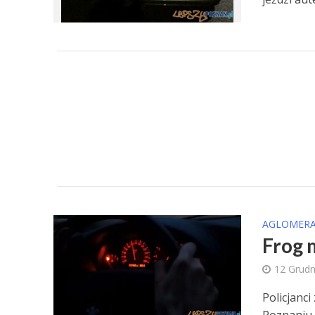
AGLOMERA
Frog 
12 Grudn
Policjanc