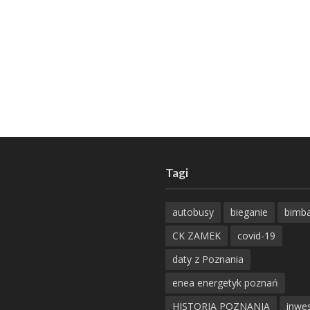
Tagi
autobusy
bieganie
bimb
CK ZAMEK
covid-19
daty z Poznania
enea energetyk poznań
HISTORIA POZNANIA
inwes