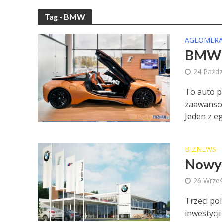
Tag - BMW
AGLOMERA
BMW z
24 Paźdz
To auto p
zaawansow
Jeden z e
BIZNEWS
Nowy 
26 Wrześ
Trzeci po
inwestycj