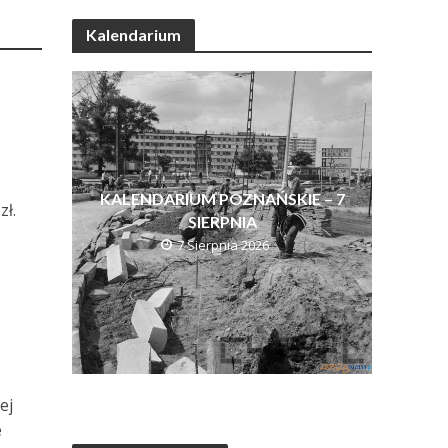
Kalendarium
KALENDARIUM POZNAŃSKIE – 7
zł.
SIERPNIA
7 Sierpnia 2026
ej
e