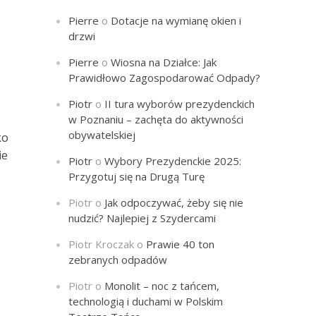
Pierre
o
Dotacje na wymianę okien i
drzwi
Pierre
o
Wiosna na Działce: Jak
Prawidłowo Zagospodarować Odpady?
Piotr
o
II tura wyborów prezydenckich
w Poznaniu – zachęta do aktywności
obywatelskiej
ko
ie
Piotr
o
Wybory Prezydenckie 2025:
Przygotuj się na Drugą Turę
Piotr
o
Jak odpoczywać, żeby się nie
nudzić? Najlepiej z Szydercami
Piotr Kroczak
o
Prawie 40 ton
zebranych odpadów
Piotr
o
Monolit – noc z tańcem,
technologią i duchami w Polskim