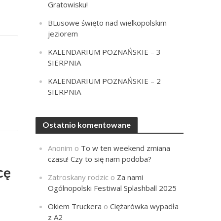
Gratowisku!
BLusowe święto nad wielkopolskim
jeziorem
KALENDARIUM POZNAŃSKIE – 3
SIERPNIA
KALENDARIUM POZNAŃSKIE – 2
SIERPNIA
Ostatnio komentowane
Anonim
o
To w ten weekend zmiana
czasu! Czy to się nam podoba?
cę
Zatroskany rodzic
o
Za nami
Ogólnopolski Festiwal Splashball 2025
Okiem Truckera
o
Ciężarówka wypadła
z A2