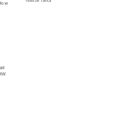
Teatrze Tańca
ło w
Nad
BMW