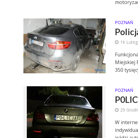
motoryzacj
POZNAŃ
Polic
16 Lute
Funkcjona
Miejskiej
350 tysięcy
POZNAŃ
P0LIC
29 Grudn
W interne
indywidual
jeździ aute