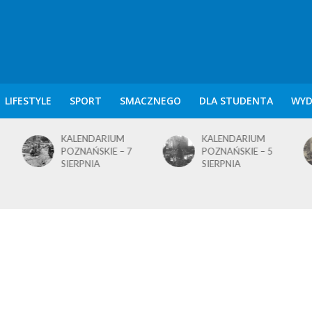
LIFESTYLE
SPORT
SMACZNEGO
DLA STUDENTA
WYD
KALENDARIUM
KALENDARIUM
POZNAŃSKIE – 7
POZNAŃSKIE – 5
SIERPNIA
SIERPNIA