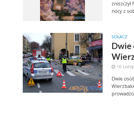
zniszczył
nocy z sob
SOŁACZ
Dwie 
Wier
10 Listo
Dwie osob
Wierzbaki
prowadzon