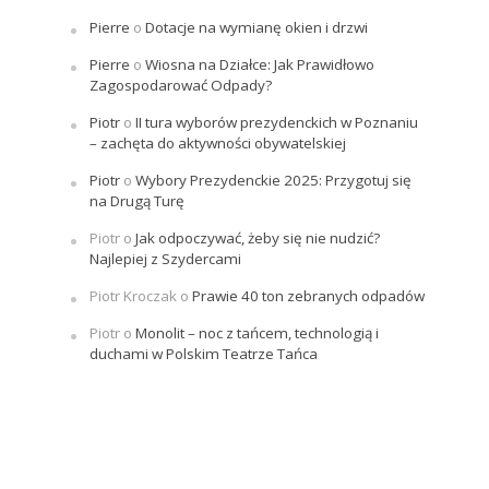
Pierre
o
Dotacje na wymianę okien i drzwi
Pierre
o
Wiosna na Działce: Jak Prawidłowo
Zagospodarować Odpady?
Piotr
o
II tura wyborów prezydenckich w Poznaniu
– zachęta do aktywności obywatelskiej
Piotr
o
Wybory Prezydenckie 2025: Przygotuj się
na Drugą Turę
Piotr
o
Jak odpoczywać, żeby się nie nudzić?
Najlepiej z Szydercami
Piotr Kroczak
o
Prawie 40 ton zebranych odpadów
Piotr
o
Monolit – noc z tańcem, technologią i
duchami w Polskim Teatrze Tańca