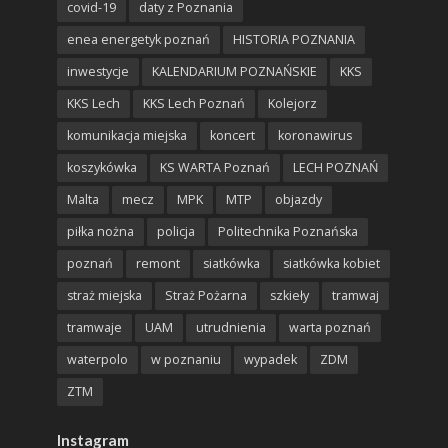
covid-19
daty z Poznania
enea energetyk poznań
HISTORIA POZNANIA
inwestycje
KALENDARIUM POZNAŃSKIE
KKS
KKS Lech
KKS Lech Poznań
Kolejorz
komunikacja miejska
koncert
koronawirus
koszykówka
KS WARTA Poznań
LECH POZNAŃ
Malta
mecz
MPK
MTP
objazdy
piłka nożna
policja
Politechnika Poznańska
poznań
remont
siatkówka
siatkówka kobiet
straż miejska
Straż Pożarna
szkieły
tramwaj
tramwaje
UAM
utrudnienia
warta poznań
waterpolo
w poznaniu
wypadek
ZDM
ZTM
Instagram