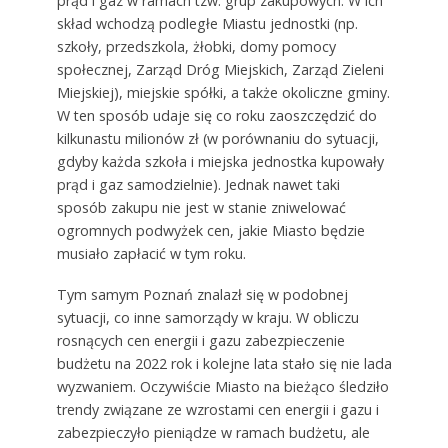
prąd i gaz w ramach tzw. grup zakupowych. W ich
skład wchodzą podległe Miastu jednostki (np.
szkoły, przedszkola, żłobki, domy pomocy
społecznej, Zarząd Dróg Miejskich, Zarząd Zieleni
Miejskiej), miejskie spółki, a także okoliczne gminy.
W ten sposób udaje się co roku zaoszczędzić do
kilkunastu milionów zł (w porównaniu do sytuacji,
gdyby każda szkoła i miejska jednostka kupowały
prąd i gaz samodzielnie). Jednak nawet taki
sposób zakupu nie jest w stanie zniwelować
ogromnych podwyżek cen, jakie Miasto będzie
musiało zapłacić w tym roku.
Tym samym Poznań znalazł się w podobnej
sytuacji, co inne samorządy w kraju. W obliczu
rosnących cen energii i gazu zabezpieczenie
budżetu na 2022 rok i kolejne lata stało się nie lada
wyzwaniem. Oczywiście Miasto na bieżąco śledziło
trendy związane ze wzrostami cen energii i gazu i
zabezpieczyło pieniądze w ramach budżetu, ale