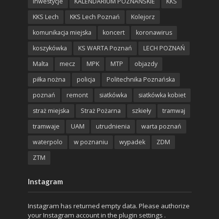
inwestycje
KALENDARIUM POZNAŃSKIE
KKS
KKS Lech
KKS Lech Poznań
Kolejorz
komunikacja miejska
koncert
koronawirus
koszykówka
KS WARTA Poznań
LECH POZNAŃ
Malta
mecz
MPK
MTP
objazdy
piłka nożna
policja
Politechnika Poznańska
poznań
remont
siatkówka
siatkówka kobiet
straż miejska
Straż Pożarna
szkieły
tramwaj
tramwaje
UAM
utrudnienia
warta poznań
waterpolo
w poznaniu
wypadek
ZDM
ZTM
Instagram
Instagram has returned empty data. Please authorize
your Instagram account in the
plugin settings
.