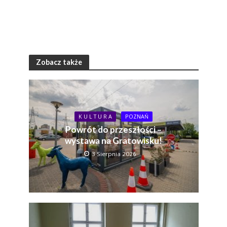
Zobacz także
K U L T U R A
POZNAŃ
Powrót do przeszłości –
wystawa na Gratowisku!
3 Sierpnia 2026