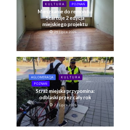
K U L T U R A
POZNAŃ
Mieszkanie do remontu.
Startuje 2 edycja
miejskiego projektu
29 Lipca 2026
AGLOMERACJA
K U L T U R A
POZNAŃ
Straż miejska przypomina:
odblaski przez cały rok
22 Lipca 2026