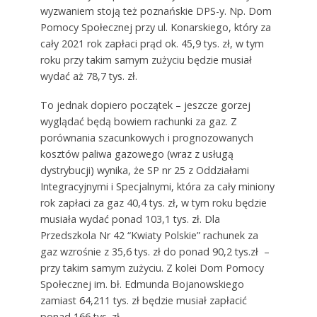
wyzwaniem stoją też poznańskie DPS-y. Np. Dom
Pomocy Społecznej przy ul. Konarskiego, który za
cały 2021 rok zapłaci prąd ok. 45,9 tys. zł, w tym
roku przy takim samym zużyciu będzie musiał
wydać aż 78,7 tys. zł.
To jednak dopiero początek – jeszcze gorzej
wyglądać będą bowiem rachunki za gaz. Z
porównania szacunkowych i prognozowanych
kosztów paliwa gazowego (wraz z usługą
dystrybucji) wynika, że SP nr 25 z Oddziałami
Integracyjnymi i Specjalnymi, która za cały miniony
rok zapłaci za gaz 40,4 tys. zł, w tym roku będzie
musiała wydać ponad 103,1 tys. zł. Dla
Przedszkola Nr 42 “Kwiaty Polskie” rachunek za
gaz wzrośnie z 35,6 tys. zł do ponad 90,2 tys.zł –
przy takim samym zużyciu. Z kolei Dom Pomocy
Społecznej im. bł. Edmunda Bojanowskiego
zamiast 64,211 tys. zł będzie musiał zapłacić
ponad 166 tys. zł