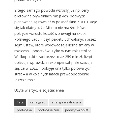
Z tego samego powodu wzrosły już np. ceny
biletów na pływalniach miejskich, podwyżki
planowane są również w poznańskim ZOO. Dzieje
się tak dlatego, że Miasto nie ma środków na
pokrycie wzrostu kosztów z uwagi na skutki
Polskiego Ładu – czyli pakietu uchwalonych przez
sejm ustaw, które wprowadzają liczne zmiany w
rozliczaniu podatków. Tylko w tym roku stolica
Wielkopolski straci przez to aż 259 mln zł. Rząd
obiecuje wprawdzie rekompensatę, ale szacuje
się, że w 2022 r. pokryje ona tylko połowę tych
strat – a w kolejnych latach prawdopodobnie
jeszcze mniej.
Użyte w artykule zdjęcia: enea
Tagi:
cena gazu
energia elektryczna
podwyżka
podwyżka cen
podwyżka opłat