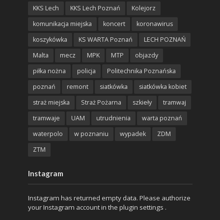
KKS Lech
KKS Lech Poznań
Kolejorz
komunikacja miejska
koncert
koronawirus
koszykówka
KS WARTA Poznań
LECH POZNAŃ
Malta
mecz
MPK
MTP
objazdy
piłka nożna
policja
Politechnika Poznańska
poznań
remont
siatkówka
siatkówka kobiet
straż miejska
Straż Pożarna
szkieły
tramwaj
tramwaje
UAM
utrudnienia
warta poznań
waterpolo
w poznaniu
wypadek
ZDM
ZTM
Instagram
Instagram has returned empty data. Please authorize
your Instagram account in the
plugin settings
.