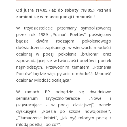
Od jutra (14.05.) aż do soboty (18.05.) Poznań
zamieni się w miasto poezji i młodości!
W trzydziestolecie przemiany symbolizowanej
przez rok 1989 „Poznań Poetów” poświęcony
będzie dwóm rodzajom pokoleniowego
doświadczenia zapisanego w wierszach: młodości
ocalonej w poezji pokolenia „brulionu” oraz
zapowiadającej się w twórczości poetów i poetek
najmłodszych. Przewodnim tematem „Poznania
Poetów” będzie więc pytanie o młodość: Młodość
ocalona? Młodość ocalająca?
W ramach PP odbędzie się dwudniowe
seminarium krytycznoliterackie „Nowe i
(za)wracające – w poezji dzisiejszej”, panele
dyskusyjne: „Poezja po szkole nowojorskiej”,
„Tłumaczenie kobiet”, „Jak być młodym poetą /
młodą poetką i po co?”.