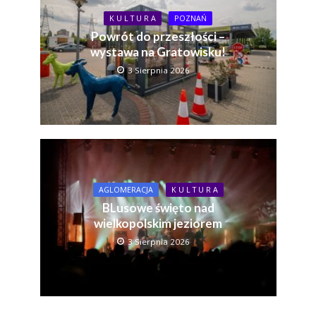
K U L T U R A
POZNAŃ
Powrót do przeszłości –
wystawa na Gratowisku!
3 Sierpnia 2026
AGLOMERACJA
K U L T U R A
BLusowe święto nad
wielkopolskim jeziorem
3 Sierpnia 2026