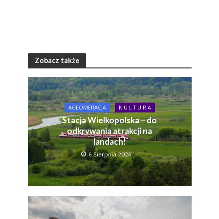
Zobacz także
AGLOMERACJA
K U L T U R A
Stacja Wielkopolska – do
odkrywania atrakcji na
landach!
6 Sierpnia 2026