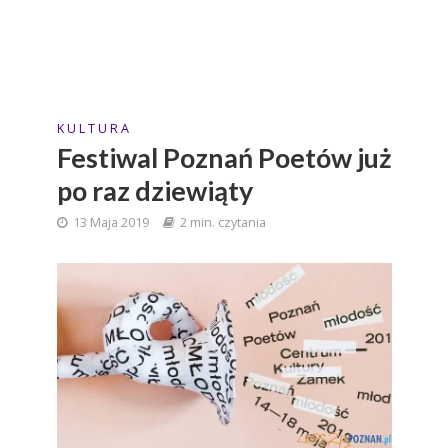
K U L T U R A
Festiwal Poznań Poetów już
po raz dziewiąty
13 Maja 2019
2 min. czytania