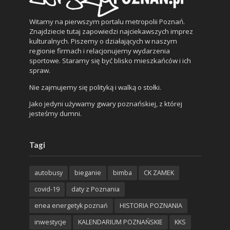
Witamy na pierwszym portalu metropolii Poznań.
Znajdziecie tutaj zapowiedzi najciekawszych imprez
kulturalnych. Piszemy o działających w naszym
regionie firmach i relacjonujemy wydarzenia
sportowe. Staramy się być blisko mieszkańców i ich
spraw.
Nie zajmujemy się polityką i walką o stołki.
Jako jedyni używamy gwary poznańskiej, z której
jesteśmy dumni.
Tagi
autobusy
bieganie
bimba
CK ZAMEK
covid-19
daty z Poznania
enea energetyk poznań
HISTORIA POZNANIA
inwestycje
KALENDARIUM POZNAŃSKIE
KKS