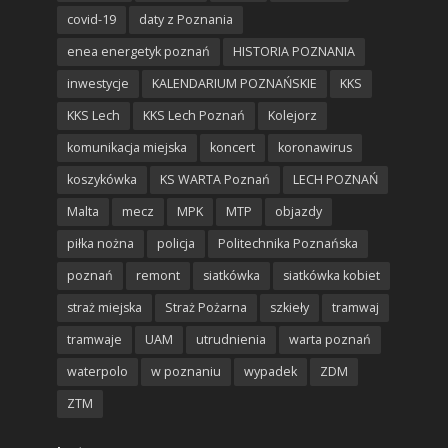
covid-19
daty z Poznania
enea energetyk poznań
HISTORIA POZNANIA
inwestycje
KALENDARIUM POZNAŃSKIE
KKS
KKS Lech
KKS Lech Poznań
Kolejorz
komunikacja miejska
koncert
koronawirus
koszykówka
KS WARTA Poznań
LECH POZNAŃ
Malta
mecz
MPK
MTP
objazdy
piłka nożna
policja
Politechnika Poznańska
poznań
remont
siatkówka
siatkówka kobiet
straż miejska
Straż Pożarna
szkieły
tramwaj
tramwaje
UAM
utrudnienia
warta poznań
waterpolo
w poznaniu
wypadek
ZDM
ZTM