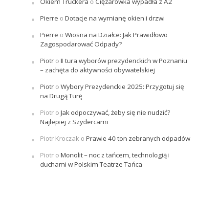
Okiem Truckera
o
Ciężarówka wypadła z A2
Pierre
o
Dotacje na wymianę okien i drzwi
Pierre
o
Wiosna na Działce: Jak Prawidłowo
Zagospodarować Odpady?
Piotr
o
II tura wyborów prezydenckich w Poznaniu
– zachęta do aktywności obywatelskiej
Piotr
o
Wybory Prezydenckie 2025: Przygotuj się
na Drugą Turę
Piotr
o
Jak odpoczywać, żeby się nie nudzić?
Najlepiej z Szydercami
Piotr Kroczak
o
Prawie 40 ton zebranych odpadów
Piotr
o
Monolit – noc z tańcem, technologią i
duchami w Polskim Teatrze Tańca