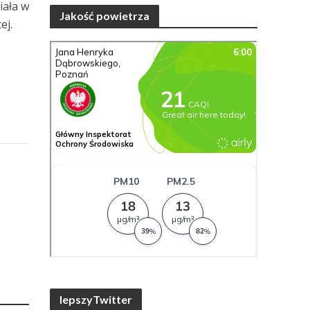
iała w
Jakość powietrza
ej.
lepszyTwitter