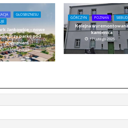
ACJA
GŁOSBIZNESU
GÓRCZYN
POZNAŃ
SIEBUD
UJE
Kolejna wyremontowan
ark Jankowice – nowe
kamienica
edle przy parku pod
17 Lutego 2025
Poznaniem
14 Marca 2025