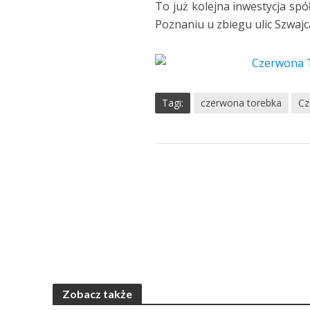
To już kolejna inwestycja spó
Poznaniu u zbiegu ulic Szwajca
Tagi:
czerwona torebka
Cz
Zobacz także