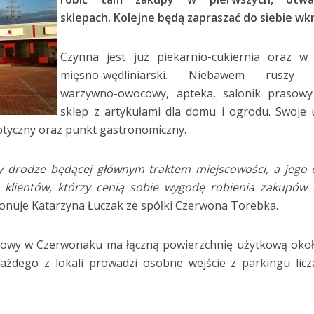
sklepach. Kolejne będą zapraszać do siebie wk
Czynna jest już piekarnio-cukiernia oraz w
mięsno-wędliniarski. Niebawem ruszy 
warzywno-owocowy, apteka, salonik prasowy
sklep z artykułami dla domu i ogrodu. Swoje 
optyczny oraz punkt gastronomiczny.
zy drodze będącej głównym traktem miejscowości, a jego 
 klientów, którzy cenią sobie wygodę robienia zakupów 
konuje
Katarzyna Łuczak ze spółki Czerwona Torebka.
owy w Czerwonaku ma łączną powierzchnię użytkową okoł
żdego z lokali prowadzi osobne wejście z parkingu lic