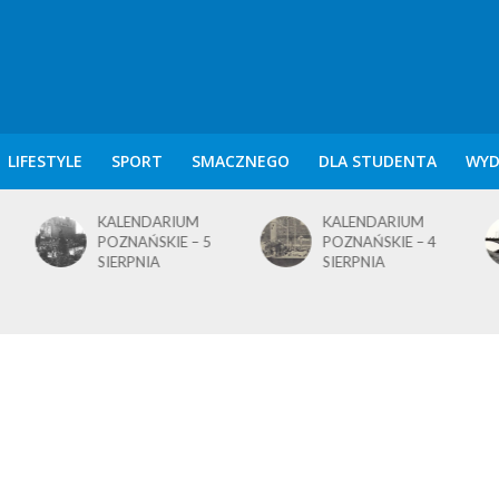
LIFESTYLE
SPORT
SMACZNEGO
DLA STUDENTA
WYD
KALENDARIUM
KALENDARIUM
POZNAŃSKIE – 5
POZNAŃSKIE – 4
SIERPNIA
SIERPNIA