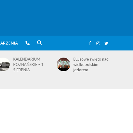
ARZENIA
KALENDARIUM
BLusowe święto nad
POZNAŃSKIE – 1
wielkopolskim
SIERPNIA
jeziorem