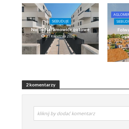
AGLOMER
SIEBUDUJE
SIEBUD
No To Naramowice gotowe
Folw
27 Kwietnia 2026
osi
2 komentarzy
kliknij by dodać komentarz