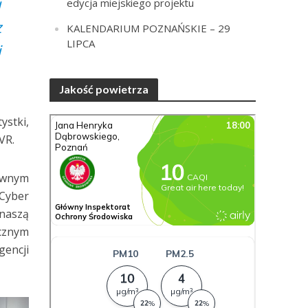
i
edycja miejskiego projektu
z
KALENDARIUM POZNAŃSKIE – 29
LIPCA
i
Jakość powietrza
ystki,
VR.
ywnym
 Cyber
 naszą
cznym
gencji