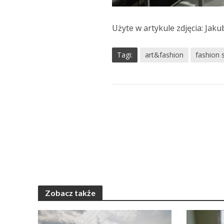
Użyte w artykule zdjęcia: Jaku
Tagi:
art&fashion
fashion 
Zobacz także