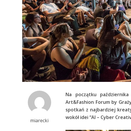
Na początku października
Art&Fashion Forum by Grażyn
spotkań z najbardziej krea
wokół idei “AI – Cyber Crea
miarecki