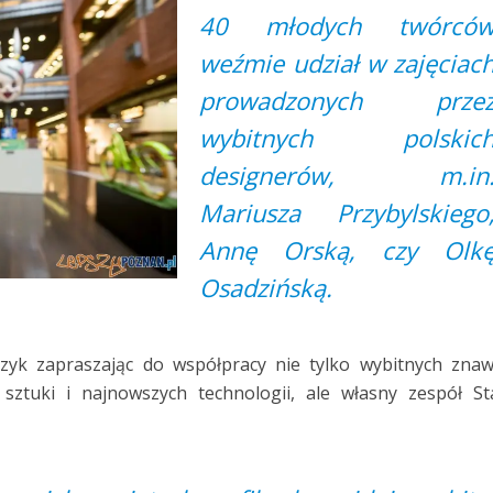
40 młodych twórcó
weźmie udział w zajęciac
prowadzonych prze
wybitnych polskic
designerów, m.in
Mariusza Przybylskiego
Annę Orską, czy Olk
Osadzińską.
czyk zapraszając do współpracy nie tylko wybitnych zna
ztuki i najnowszych technologii, ale własny zespół St