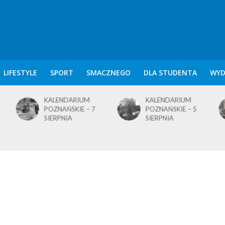
LIFESTYLE
SPORT
SMACZNEGO
DLA STUDENTA
WYD
KALENDARIUM
KALENDARIUM
POZNAŃSKIE – 7
POZNAŃSKIE – 5
SIERPNIA
SIERPNIA