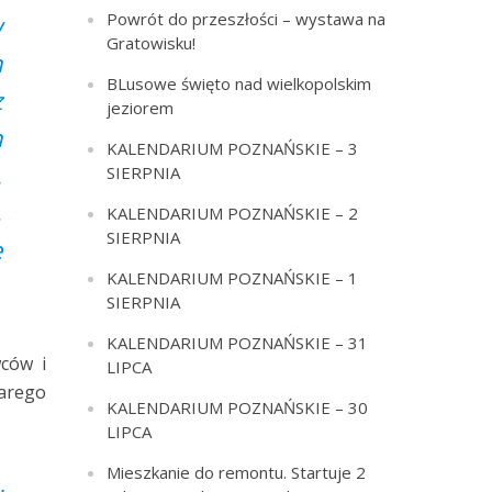
Powrót do przeszłości – wystawa na
w
Gratowisku!
h
BLusowe święto nad wielkopolskim
z
jeziorem
h
KALENDARIUM POZNAŃSKIE – 3
.
SIERPNIA
,
KALENDARIUM POZNAŃSKIE – 2
SIERPNIA
ę
KALENDARIUM POZNAŃSKIE – 1
SIERPNIA
KALENDARIUM POZNAŃSKIE – 31
wców i
LIPCA
arego
KALENDARIUM POZNAŃSKIE – 30
LIPCA
Mieszkanie do remontu. Startuje 2