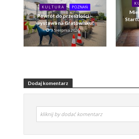
K 
K U L T U R A
POZNAŃ
Mie
Powrót do przeszłości –
Startu
wystawa na Gratowisku!
3 Sierpnia 2026
Dodaj komentarz
kliknij by dodać komentarz