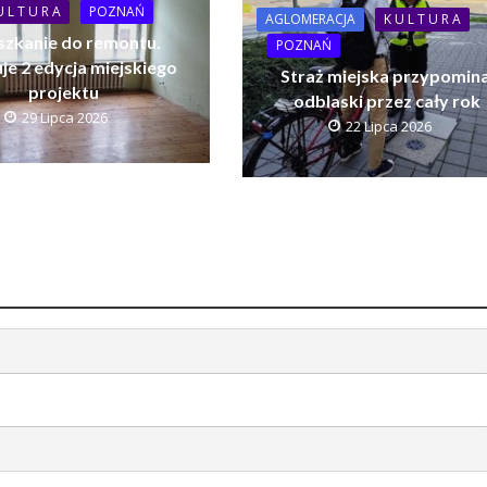
U L T U R A
POZNAŃ
AGLOMERACJA
K U L T U R A
szkanie do remontu.
POZNAŃ
je 2 edycja miejskiego
Straż miejska przypomina
projektu
odblaski przez cały rok
29 Lipca 2026
22 Lipca 2026