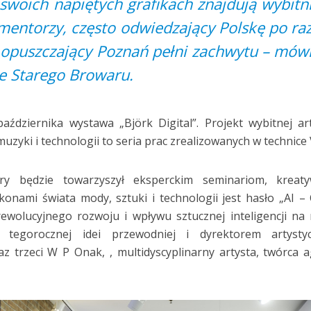
woich napiętych grafikach znajdują wybitn
i mentorzy, często odwiedzający Polskę po ra
 opuszczający Poznań pełni zachwytu – mów
e Starego Browaru.
ździernika wystawa „Björk Digital”. Projekt wybitnej art
 muzyki i technologii to seria prac zrealizowanych w technice 
y będzie towarzyszył eksperckim seminariom, kreat
onami świata mody, sztuki i technologii jest hasło „AI –
rewolucyjnego rozwoju i wpływu sztucznej inteligencji na
 tegorocznej idei przewodniej i dyrektorem artysty
az trzeci W P Onak, , multidyscyplinarny artysta, twórca a