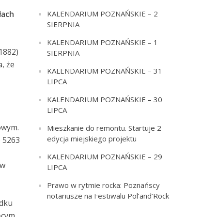
KALENDARIUM POZNAŃSKIE – 2
łach
SIERPNIA
KALENDARIUM POZNAŃSKIE – 1
1882)
SIERPNIA
, że
KALENDARIUM POZNAŃSKIE – 31
LIPCA
d
KALENDARIUM POZNAŃSKIE – 30
LIPCA
owym.
Mieszkanie do remontu. Startuje 2
edycja miejskiego projektu
o 5263
KALENDARIUM POZNAŃSKIE – 29
 w
LIPCA
Prawo w rytmie rocka: Poznańscy
notariusze na Festiwalu Pol’and’Rock
adku
ącym,