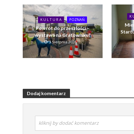
K 
K U L T U R A
POZNAŃ
Mie
Powrót do przeszłości –
Startu
wystawa na Gratowisku!
3 Sierpnia 2026
Dodaj komentarz
kliknij by dodać komentarz