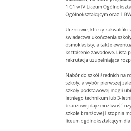
1 G1 w IV Liceum Ogólnokszta
Ogólnokształcącym oraz 1 BW
Uczniowie, którzy zakwalifiko
świadectwa ukończenia szkoł
ósmoklasisty, a także ewentu
kształcenie zawodowe. Lista p
rekrutacja uzupełniająca rozp
Nabór do szkół średnich na ro
szkoły, a wybór pierwszej zal
szkoły podstawowej mogli ubie
letniego technikum lub 3-letn
branżowej daje możliwość uzy
szkole branżowej I stopnia m
liceum ogólnokształcącym dla