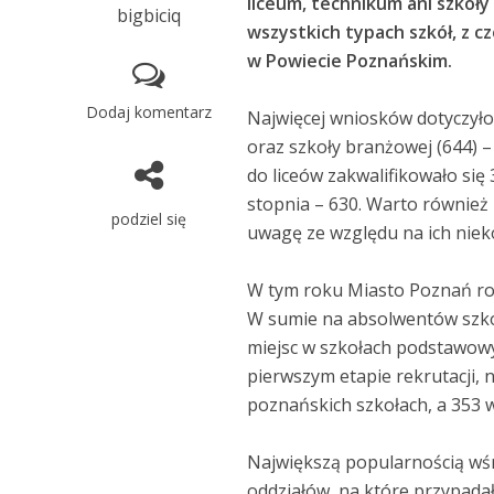
liceum, technikum ani szkoł
bigbiciq
wszystkich typach szkół, z c
w Powiecie Poznańskim.
Dodaj komentarz
Najwięcej wniosków dotyczyło
oraz szkoły branżowej (644) –
do liceów zakwalifikowało się
stopnia – 630. Warto również
podziel się
uwagę ze względu na ich nie
W tym roku Miasto Poznań ro
W sumie na absolwentów szkó
miejsc w szkołach podstawowy
pierwszym etapie rekrutacji, 
poznańskich szkołach, a 353 
Największą popularnością wśród
oddziałów, na które przypadał