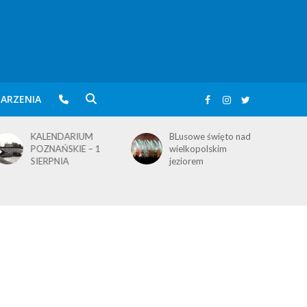
ARZENIA
KALENDARIUM
BLusowe święto nad
POZNAŃSKIE – 1
wielkopolskim
SIERPNIA
jeziorem