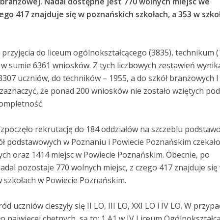
y branżowej. Nadal dostępne jest 770 wolnych miejsc we
zego 417 znajduje się w poznańskich szkołach, a 353 w szko
 przyjęcia do liceum ogólnokształcącego (3835), technikum (
 w sumie 6361 wniosków. Z tych liczbowych zestawień wynika
 3307 uczniów, do techników – 1955, a do szkół branżowych I
 zaznaczyć, że ponad 200 wniosków nie zostało wziętych po
kompletność.
zpoczęło rekrutację do 184 oddziałów na szczeblu podstaw
ł podstawowych w Poznaniu i Powiecie Poznańskim czekał
ch oraz 1414 miejsc w Powiecie Poznańskim. Obecnie, po
nadal pozostaje 770 wolnych miejsc, z czego 417 znajduje się
w szkołach w Powiecie Poznańskim.
 uczniów cieszyły się II LO, III LO, XXI LO i IV LO. W przyp
o najwięcej chętnych, są to: 1 A1 w IV Liceum Ogólnokształc