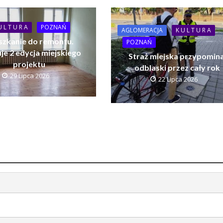
U L T U R A
POZNAŃ
AGLOMERACJA
K U L T U R A
szkanie do remontu.
POZNAŃ
je 2 edycja miejskiego
Straż miejska przypomina
projektu
odblaski przez cały rok
29 Lipca 2026
22 Lipca 2026