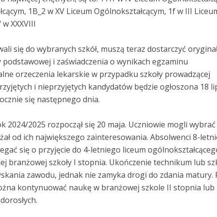
łcącym, 1B_2 w XV Liceum Ogólnokształcącym, 1f w III Liceu
 w XXXVIII
wali się do wybranych szkół, muszą teraz dostarczyć orygina
y podstawowej i zaświadczenia o wynikach egzaminu
alne orzeczenia lekarskie w przypadku szkoły prowadzącej
rzyjętych i nieprzyjętych kandydatów będzie ogłoszona 18 li
ocznie się następnego dnia.
k 2024/2025 rozpoczął się 20 maja. Uczniowie mogli wybrać 
eżał od ich największego zainteresowania. Absolwenci 8-letni
gać się o przyjęcie do 4-letniego liceum ogólnokształcącego
iej branżowej szkoły I stopnia. Ukończenie technikum lub sz
skania zawodu, jednak nie zamyka drogi do zdania matury.
ożna kontynuować naukę w branżowej szkole II stopnia lub
 dorosłych.