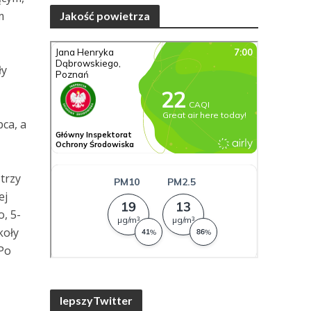
m
Jakość powietrza
ły
pca, a
trzy
ej
, 5-
koły
 Po
lepszyTwitter