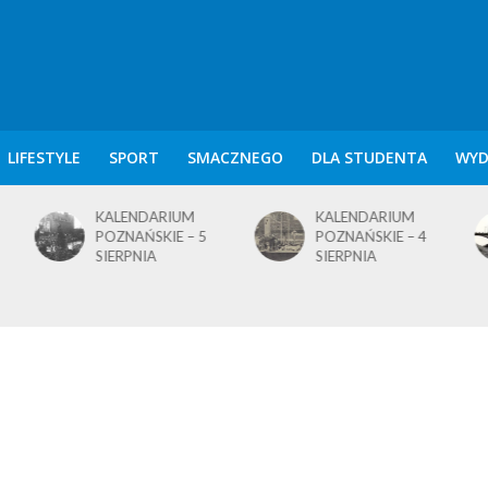
LIFESTYLE
SPORT
SMACZNEGO
DLA STUDENTA
WYD
KALENDARIUM
KALENDARIUM
POZNAŃSKIE – 5
POZNAŃSKIE – 4
SIERPNIA
SIERPNIA