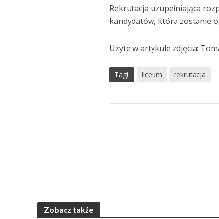
Rekrutacja uzupełniająca rozpo
kandydatów, która zostanie og
Użyte w artykule zdjęcia: To
Tagi:
liceum
rekrutacja
Zobacz także