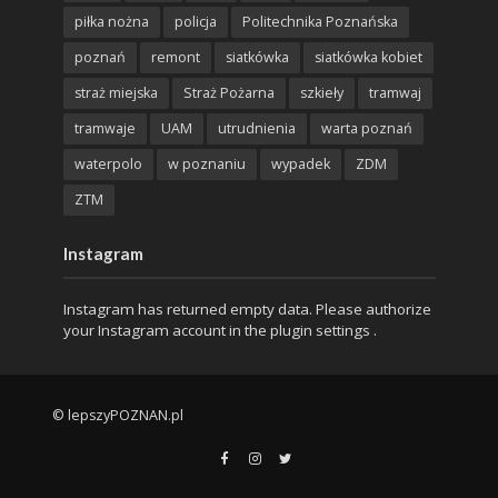
piłka nożna
policja
Politechnika Poznańska
poznań
remont
siatkówka
siatkówka kobiet
straż miejska
Straż Pożarna
szkieły
tramwaj
tramwaje
UAM
utrudnienia
warta poznań
waterpolo
w poznaniu
wypadek
ZDM
ZTM
Instagram
Instagram has returned empty data. Please authorize
your Instagram account in the
plugin settings
.
© lepszyPOZNAN.pl