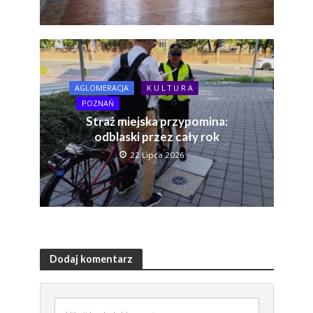
AGLOMERACJA
K U L T U R A
POZNAŃ
Straż miejska przypomina:
odblaski przez cały rok
22 Lipca 2026
Dodaj komentarz