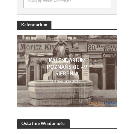
kliknij by dodać komentarz
Kalendarium
KALENDARIUM
POZNAŃSKIE – 9
SIERPNIA
9 Sierpnia 2026
Ostatnie Wiadomości