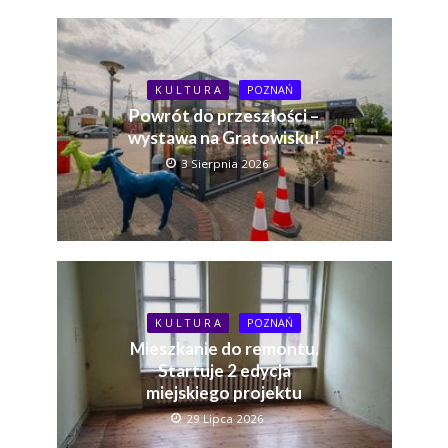
K U L T U R A
POZNAŃ
Powrót do przeszłości –
wystawa na Gratowisku!
3 Sierpnia 2026
K U L T U R A
POZNAŃ
Mieszkanie do remontu.
Startuje 2 edycja
miejskiego projektu
29 Lipca 2026