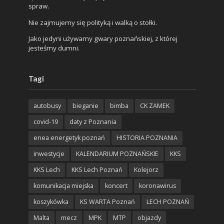
spraw.
Nie zajmujemy się polityką i walką o stołki.
Jako jedyni używamy gwary poznańskiej, z której
jesteśmy dumni.
Tagi
autobusy
bieganie
bimba
CK ZAMEK
covid-19
daty z Poznania
enea energetyk poznań
HISTORIA POZNANIA
inwestycje
KALENDARIUM POZNAŃSKIE
KKS
KKS Lech
KKS Lech Poznań
Kolejorz
komunikacja miejska
koncert
koronawirus
koszykówka
KS WARTA Poznań
LECH POZNAŃ
Malta
mecz
MPK
MTP
objazdy