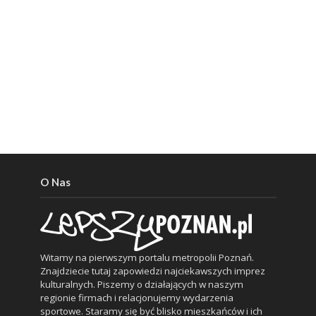
O Nas
Witamy na pierwszym portalu metropolii Poznań.
Znajdziecie tutaj zapowiedzi najciekawszych imprez
kulturalnych. Piszemy o działających w naszym
regionie firmach i relacjonujemy wydarzenia
sportowe. Staramy się być blisko mieszkańców i ich