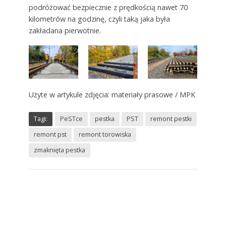
podróżować bezpiecznie z prędkością nawet 70
kilometrów na godzinę, czyli taką jaka była
zakładana pierwotnie.
Użyte w artykule zdjęcia: materiały prasowe / MPK
Tagi:
PeSTce
pestka
PST
remont pestki
remont pst
remont torowiska
zmaknięta pestka