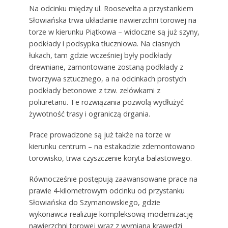
Na odcinku między ul. Roosevelta a przystankiem
Słowiańska trwa układanie nawierzchni torowej na
torze w kierunku Piątkowa – widoczne są już szyny,
podkłady i podsypka tłuczniowa. Na ciasnych
łukach, tam gdzie wcześniej były podkłady
drewniane, zamontowane zostaną podkłady z
tworzywa sztucznego, a na odcinkach prostych
podkłady betonowe z tzw. zelówkami z
poliuretanu. Te rozwiązania pozwolą wydłużyć
żywotność trasy i ograniczą drgania.
Prace prowadzone są już także na torze w
kierunku centrum – na estakadzie zdemontowano
torowisko, trwa czyszczenie koryta balastowego.
Równocześnie postępują zaawansowane prace na
prawie 4-kilometrowym odcinku od przystanku
Słowiańska do Szymanowskiego, gdzie
wykonawca realizuje kompleksową modernizację
nawierzchni torowej wraz z wymianą krawędzi