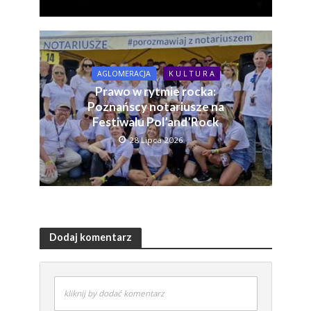
AGLOMERACJA
K U L T U R A
Prawo w rytmie rocka:
Poznańscy notariusze na
Festiwalu Pol’and’Rock
28 Lipca 2026
Dodaj komentarz
kliknij by dodać komentarz