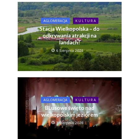
AGLOMERACJA
K U L T U R A
Stacja Wielkopolska – do
odkrywania atrakcji na
landach!
6 Sierpnia 2026
AGLOMERACJA
K U L T U R A
BLusowe święto nad
wielkopolskim jeziorem
3 Sierpnia 2026