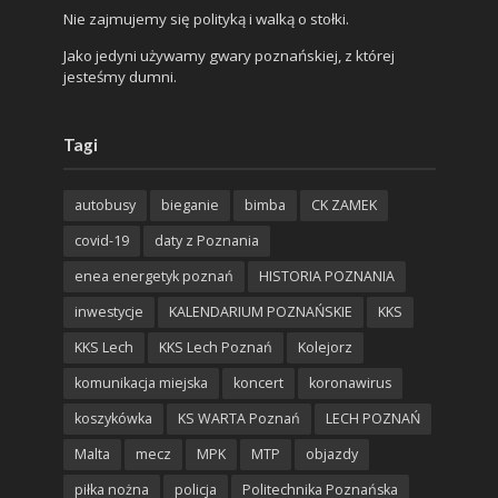
Nie zajmujemy się polityką i walką o stołki.
Jako jedyni używamy gwary poznańskiej, z której
jesteśmy dumni.
Tagi
autobusy
bieganie
bimba
CK ZAMEK
covid-19
daty z Poznania
enea energetyk poznań
HISTORIA POZNANIA
inwestycje
KALENDARIUM POZNAŃSKIE
KKS
KKS Lech
KKS Lech Poznań
Kolejorz
komunikacja miejska
koncert
koronawirus
koszykówka
KS WARTA Poznań
LECH POZNAŃ
Malta
mecz
MPK
MTP
objazdy
piłka nożna
policja
Politechnika Poznańska