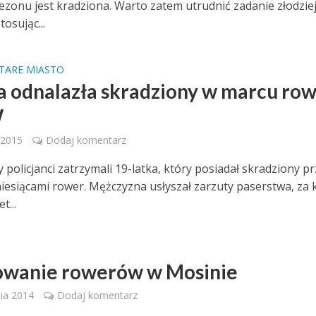
ezonu jest kradziona. Warto zatem utrudnić zadanie złodzi
tosując...
TARE MIASTO
ja odnalazła skradziony w marcu row
W
 2015
Dodaj komentarz
 policjanci zatrzymali 19-latka, który posiadał skradziony p
iesiącami rower. Mężczyzna usłyszał zarzuty paserstwa, za 
t...
wanie rowerów w Mosinie
ia 2014
Dodaj komentarz