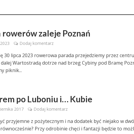
 rowerów zaleje Poznań
 2023
Dodaj komentarz
lę 30 lipca 2023 rowerowa parada przejedziemy przez centr
 dalej Wartostradą dotrze nad brzeg Cybiny pod Bramę Poz
y piknik...
em po Luboniu i… Kubie
iernika 2017
Dodaj komentarz
zyć przyjemne z pożytecznym i na dodatek być niejako w dw
 równocześnie? Przy odrobinie chęci i fantazji będzie to moż