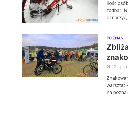
Ilość osób
zadbać. N
oznaczyć, 
POZNAŃ
Zbliż
znako
22 Lipca
Znakowani
warsztat –
na poznańs