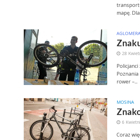
transport
mapę. Dla 
AGLOMERA
Znaku
28 Kwiet
Policjanc
Poznania
rower –...
MOSINA
Znako
6 Kwietn
Coraz wię