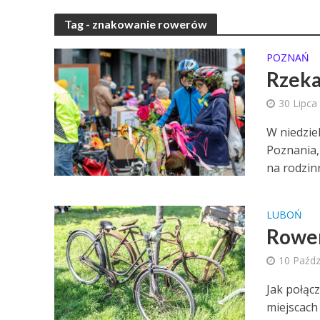
Tag - znakowanie rowerów
POZNAŃ
Rzeka
30 Lipca
W niedzie
Poznania,
na rodzinn
LUBOŃ
Rower
10 Paźdz
Jak połąc
miejscach