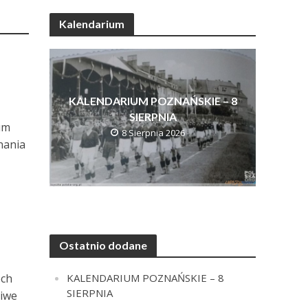
Kalendarium
KALENDARIUM POZNAŃSKIE – 8
SIERPNIA
um
8 Sierpnia 2026
nania
Ostatnio dodane
KALENDARIUM POZNAŃSKIE – 8
óch
SIERPNIA
liwe