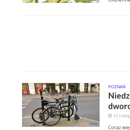
POZNAŃ
Niedz
dwor
12 Listo
Coraz wię