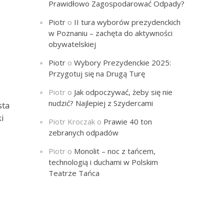
Prawidłowo Zagospodarować Odpady?
ą
Piotr
o
II tura wyborów prezydenckich
w Poznaniu – zachęta do aktywności
obywatelskiej
Piotr
o
Wybory Prezydenckie 2025:
Przygotuj się na Drugą Turę
Piotr
o
Jak odpoczywać, żeby się nie
nudzić? Najlepiej z Szydercami
sta
i
Piotr Kroczak
o
Prawie 40 ton
zebranych odpadów
Piotr
o
Monolit – noc z tańcem,
technologią i duchami w Polskim
Teatrze Tańca