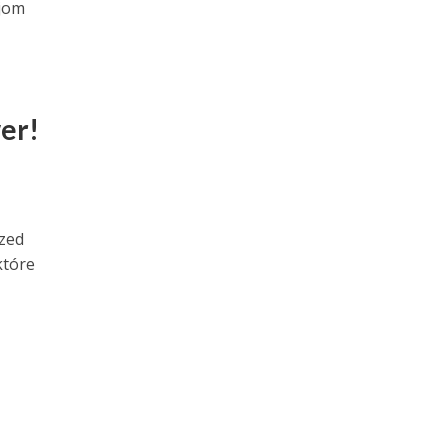
ejom
er!
rzed
które