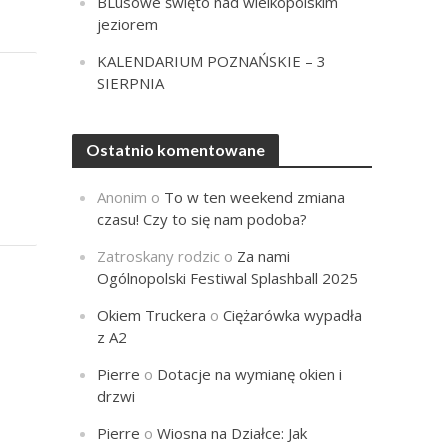
BLusowe święto nad wielkopolskim
jeziorem
KALENDARIUM POZNAŃSKIE – 3
SIERPNIA
Ostatnio komentowane
Anonim
o
To w ten weekend zmiana
czasu! Czy to się nam podoba?
Zatroskany rodzic
o
Za nami
Ogólnopolski Festiwal Splashball 2025
Okiem Truckera
o
Ciężarówka wypadła
z A2
Pierre
o
Dotacje na wymianę okien i
drzwi
Pierre
o
Wiosna na Działce: Jak