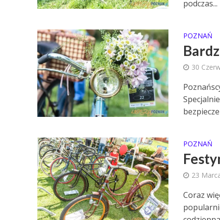
podczas...
POZNAŃ
Bardz
30 Czer
Poznańscy
Specjalnie
bezpiecze
POZNAŃ
Festy
23 Marc
Coraz wię
popularni
codzienna.