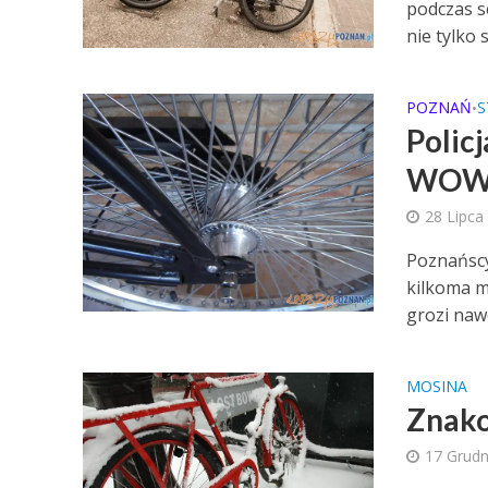
podczas s
nie tylko s
POZNAŃ
S
•
Polic
WO
28 Lipca
Poznańscy
kilkoma m
grozi nawe
MOSINA
Znako
17 Grudn