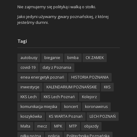
Nie zajmujemy się polityką i walką o stołki.
Jako jedyni używamy gwary poznańskiej, z której
jesteśmy dumni.
Tagi
autobusy
bieganie
bimba
CK ZAMEK
covid-19
daty z Poznania
enea energetyk poznań
HISTORIA POZNANIA
inwestycje
KALENDARIUM POZNAŃSKIE
KKS
KKS Lech
KKS Lech Poznań
Kolejorz
komunikacja miejska
koncert
koronawirus
koszykówka
KS WARTA Poznań
LECH POZNAŃ
Malta
mecz
MPK
MTP
objazdy
piłka nożna
policja
Politechnika Poznańska