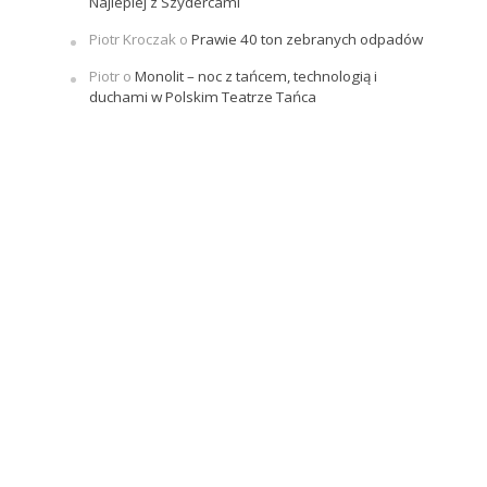
Najlepiej z Szydercami
Piotr Kroczak
o
Prawie 40 ton zebranych odpadów
Piotr
o
Monolit – noc z tańcem, technologią i
duchami w Polskim Teatrze Tańca