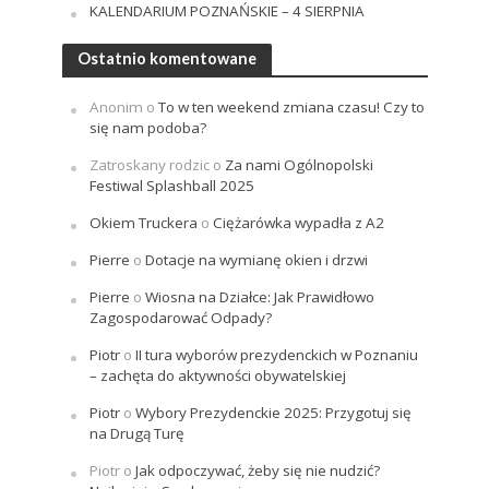
KALENDARIUM POZNAŃSKIE – 4 SIERPNIA
Ostatnio komentowane
Anonim
o
To w ten weekend zmiana czasu! Czy to
się nam podoba?
Zatroskany rodzic
o
Za nami Ogólnopolski
Festiwal Splashball 2025
Okiem Truckera
o
Ciężarówka wypadła z A2
Pierre
o
Dotacje na wymianę okien i drzwi
Pierre
o
Wiosna na Działce: Jak Prawidłowo
Zagospodarować Odpady?
Piotr
o
II tura wyborów prezydenckich w Poznaniu
– zachęta do aktywności obywatelskiej
Piotr
o
Wybory Prezydenckie 2025: Przygotuj się
na Drugą Turę
Piotr
o
Jak odpoczywać, żeby się nie nudzić?