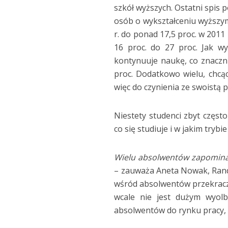
szkół wyższych. Ostatni spis
osób o wykształceniu wyższym,
r. do ponad 17,5 proc. w 2011
16 proc. do 27 proc. Jak w
kontynuuje naukę, co znaczni
proc. Dodatkowo wielu, chcąc
więc do czynienia ze swoistą
Niestety studenci zbyt częst
co się studiuje i w jakim trybi
Wielu absolwentów zapomina, 
– zauważa Aneta Nowak, Rands
wśród absolwentów przekracza
wcale nie jest dużym wyol
absolwentów do rynku pracy, 