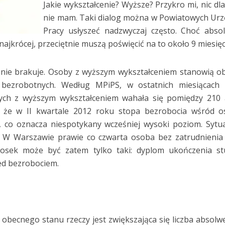
Jakie wykształcenie? Wyższe? Przykro mi, nic dl
nie mam. Taki dialog można w Powiatowych Ur
Pracy usłyszeć nadzwyczaj często. Choć abso
najkrócej, przeciętnie muszą poświęcić na to około 9 miesięc
nie brakuje. Osoby z wyższym wykształceniem stanowią o
bezrobotnych. Według MPiPS, w ostatnich miesiącach l
ych z wyższym wykształceniem wahała się pomiędzy 210 
e, że w II kwartale 2012 roku stopa bezrobocia wśród 
, co oznacza niespotykany wcześniej wysoki poziom. Sytu
a. W Warszawie prawie co czwarta osoba bez zatrudnienia
iosek może być zatem tylko taki: dyplom ukończenia st
zed bezrobociem.
becnego stanu rzeczy jest zwiększająca się liczba absol