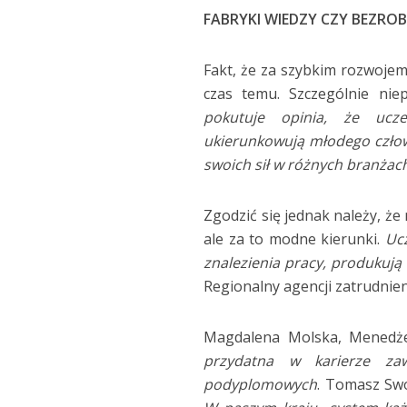
FABRYKI WIEDZY CZY BEZR
Fakt, że za szybkim rozwojem 
czas temu. Szczególnie nie
pokutuje opinia, że ucze
ukierunkowują młodego człow
swoich sił w różnych branżac
Zgodzić się jednak należy, że
ale za to modne kierunki.
Ucz
znalezienia pracy, produkują
Regionalny agencji zatrudni
Magdalena Molska, Menedże
przydatna w karierze za
podyplomowych
. Tomasz Swo