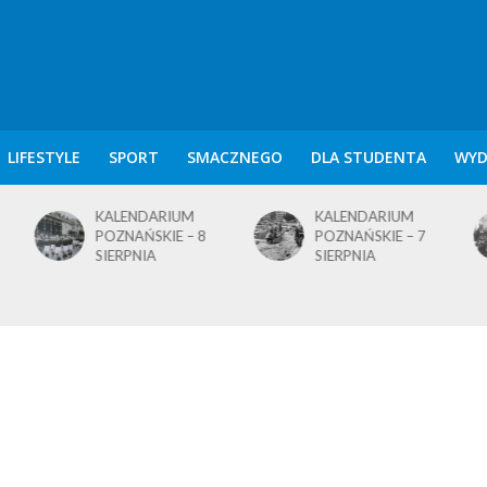
LIFESTYLE
SPORT
SMACZNEGO
DLA STUDENTA
WYD
KALENDARIUM
KALENDARIUM
POZNAŃSKIE – 8
POZNAŃSKIE – 7
SIERPNIA
SIERPNIA