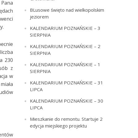
a Pana
BLusowe święto nad wielkopolskim
zędach
jeziorem
lwenci
y.
KALENDARIUM POZNAŃSKIE – 3
SIERPNIA
becnie
KALENDARIUM POZNAŃSKIE – 2
iczba
SIERPNIA
a 230
KALENDARIUM POZNAŃSKIE – 1
osób z
SIERPNIA
acja w
KALENDARIUM POZNAŃSKIE – 31
 miała
LIPCA
udiów
KALENDARIUM POZNAŃSKIE – 30
LIPCA
Mieszkanie do remontu. Startuje 2
edycja miejskiego projektu
wentów