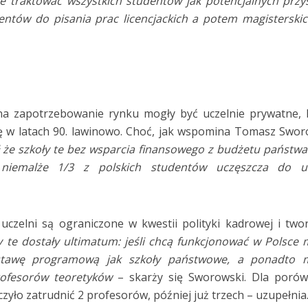
 traktować wszystkich studentów jak potencjalnych przy
ntów do pisania prac licencjackich a potem magisterskic
na zapotrzebowanie rynku mogły być uczelnie prywatne, 
ię w latach 90. lawinowo. Choć, jak wspomina Tomasz Swor
ł że szkoły te bez wsparcia finansowego z budżetu państw
 niemalże 1/3 z polskich studentów uczęszcza do uc
uczelni są ograniczone w kwestii polityki kadrowej i two
y te dostały ultimatum: jeśli chcą funkcjonować w Polsce
stawę programową jak szkoły państwowe, a ponadto 
profesorów teoretyków
– skarży się Sworowski. Dla poró
yło zatrudnić 2 profesorów, później już trzech – uzupełnia