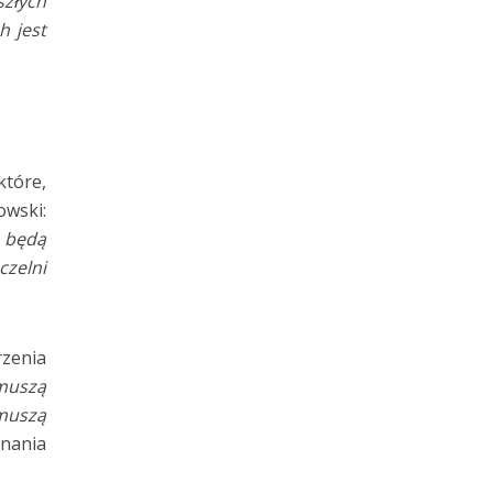
szłych
h jest
które,
owski:
a będą
zelni
rzenia
 muszą
muszą
wnania
.