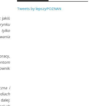
Tweets by lepszyPOZNAN
 jakiś
rynku
tylko
owania
pracy,
wentom
rownik
czna i
diach
dalej: