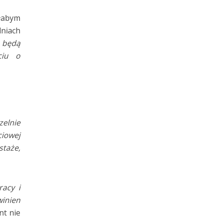
słabym
niach
e będą
ciu o
elnie
ciowej
staże,
racy i
inien
nt nie