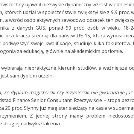
 powszechny ujawnił niezwykle dynamiczny wzrost w odniesie
 których udział w społeczeństwie zwiększył się z 9,9 proc. 
 r., a wśród osób aktywnych zawodowo odsetek ten zwiększył
ynika z danych GUS, ponad 90 proc. osób w wieku 18-24
e przekracza średnią dla państw UE-15, która wynosi niec
 podwyższyć swoje kwalifikacje, studiuje kilka fakultetów
 pogonią za edukacją, głównie na akademickim poziomie.
o wybierają niepraktyczne kierunki studiów, a ważniejsze o
e jest sam dyplom uczelni.
że dyplom magisterski czy inżynierski nie gwarantuje już
tad Finance Senior Consultant. Rzeczywiście – stopa bezr
 20 proc. Słynny już magister siedzący na kasie w superma
brzymieniem. Z jednej strony mamy problem niedostoso
z drugiej nadwykształcenia.