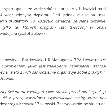
zęsto opinia, że wiele szkół niepublicznych kształci na 
żliwość zdobycia dyplomu. Dziś jednak miejsc na uczel
amych studentów.
To wszystko oznacza, że słabe uczelni
ą tylko te, których program jest tworzony w opar
ewiduje Krzysztof Zalewski.
mianowicz – Bartkowiak, HR Manager w TPA Howarth:
Ucz
z problemem, jakim jest znalezienie inspirującej i wartoś
cie, wielu z nich samodzielnie organizuje sobie praktyki i 
dczenie
.
dziej świadomi wymagań jakie stawia przed nimi rynek p
auki z pracą zawodową, wykształcając cechy, które pow
dostrzega Krzysztof Zajkowski. Zdecydowanie polski stude