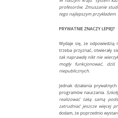
W naszym kraju system każe
profesorów. Zmuszanie stude
tego najlepszym przykładem
.
PRYWATNIE ZNACZY LEPIEJ?
Wydaje się, że odpowiedzią 
trzeba przyznać, otwierały s
tak naprawdę nikt nie wierzy
mogły funkcjonować, dziś
niepublicznych
.
Jednak działania prywatnych 
programów nauczania.
Szkoł
realizować taką samą pod
zatrudniać jeszcze więcej 
dodam, że poprzednio wystarcz