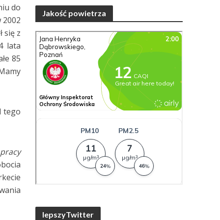
niu do
Jakość powietrza
w 2002
 się z
 lata
ałe 85
. Mamy
d tego
 pracy
obocia
rkecie
wania
lepszyTwitter