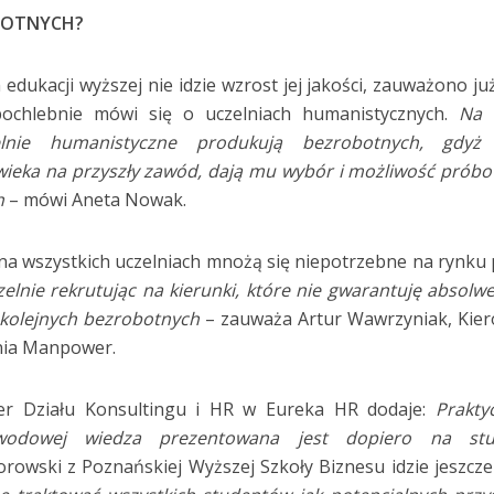
OBOTNYCH?
edukacji wyższej nie idzie wzrost jej jakości, zauważono już
pochlebnie mówi się o uczelniach humanistycznych.
Na 
lnie humanistyczne produkują bezrobotnych, gdyż 
ieka na przyszły zawód, dają mu wybór i możliwość prób
h
– mówi Aneta Nowak.
 na wszystkich uczelniach mnożą się niepotrzebne na rynku 
elnie rekrutując na kierunki, które nie gwarantuję absol
 kolejnych bezrobotnych
– zauważa Artur Wawrzyniak, Kie
enia Manpower.
r Działu Konsultingu i HR w Eureka HR dodaje:
Prakty
wodowej wiedza prezentowana jest dopiero na stu
rowski z Poznańskiej Wyższej Szkoły Biznesu idzie jeszcze 