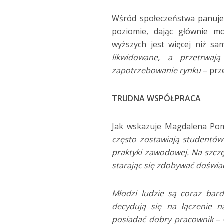
Wśród społeczeństwa panuje c
poziomie, dając głównie mo
wyższych jest więcej niż s
likwidowane, a przetrwaj
zapotrzebowanie rynku
– prz
TRUDNA WSPÓŁPRACA
Jak wskazuje Magdalena Po
często zostawiają studentów 
praktyki zawodowej. Na szczęś
starając się zdobywać doświa
Młodzi ludzie są coraz bar
decydują się na łączenie n
posiadać dobry pracownik
– 