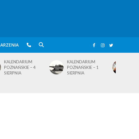
ARZENIA
KALENDARIUM
BLusowe święto nad
POZNAŃSKIE – 1
wielkopolskim
SIERPNIA
jeziorem