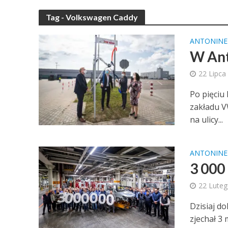
Tag - Volkswagen Caddy
ANTONINE
W Ant
22 Lipca
Po pięciu 
zakładu V
na ulicy...
ANTONINE
3 000
22 Lute
Dzisiaj do
zjechał 3