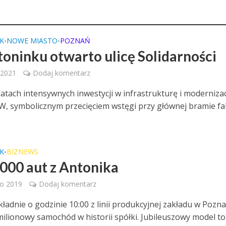
K
NOWE MIASTO
POZNAŃ
•
•
oninku otwarto ulicę Solidarności
 2021
Dodaj komentarz
latach intensywnych inwestycji w infrastrukturę i moderniza
W, symbolicznym przecięciem wstęgi przy głównej bramie fa
K
BIZNEWS
•
 000 aut z Antonika
go 2019
Dodaj komentarz
kładnie o godzinie 10:00 z linii produkcyjnej zakładu w Pozn
 milionowy samochód w historii spółki. Jubileuszowy model to