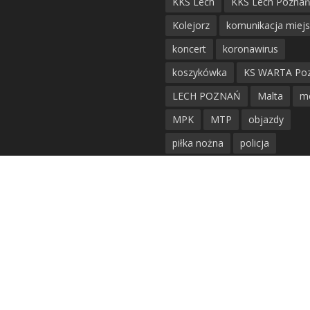
KKS Lech
KKS Lech Pozna
Kolejorz
komunikacja miej
koncert
koronawirus
koszykówka
KS WARTA Po
LECH POZNAŃ
Malta
m
MPK
MTP
objazdy
piłka nożna
policja
Politechnika Poznańska
po
remont
siatkówka
siatkówka kobiet
straż mie
Straż Pożarna
szkieły
tr
tramwaje
UAM
utrudnie
warta poznań
waterpolo
w poznaniu
wypadek
Z