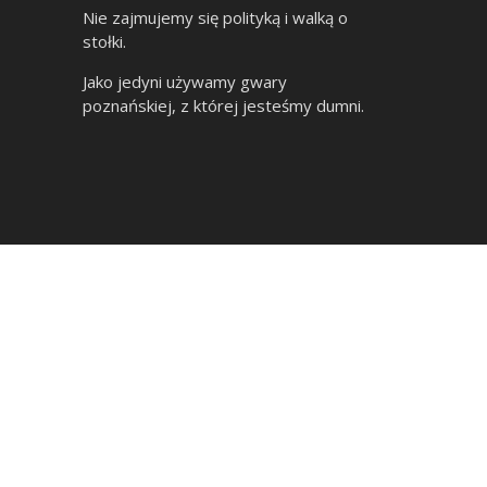
Nie zajmujemy się polityką i walką o
stołki.
Jako jedyni używamy gwary
poznańskiej, z której jesteśmy dumni.