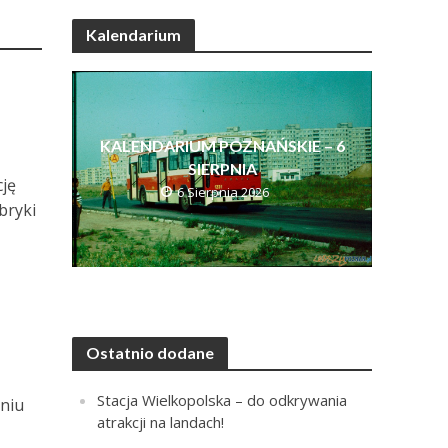
Kalendarium
KALENDARIUM POZNAŃSKIE – 6
SIERPNIA
cję
6 Sierpnia 2026
bryki
Ostatnio dodane
Stacja Wielkopolska – do odkrywania
aniu
atrakcji na landach!