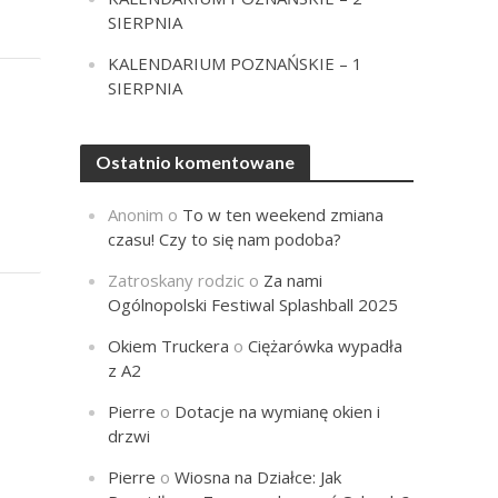
SIERPNIA
KALENDARIUM POZNAŃSKIE – 1
SIERPNIA
Ostatnio komentowane
Anonim
o
To w ten weekend zmiana
czasu! Czy to się nam podoba?
Zatroskany rodzic
o
Za nami
Ogólnopolski Festiwal Splashball 2025
Okiem Truckera
o
Ciężarówka wypadła
z A2
Pierre
o
Dotacje na wymianę okien i
drzwi
Pierre
o
Wiosna na Działce: Jak