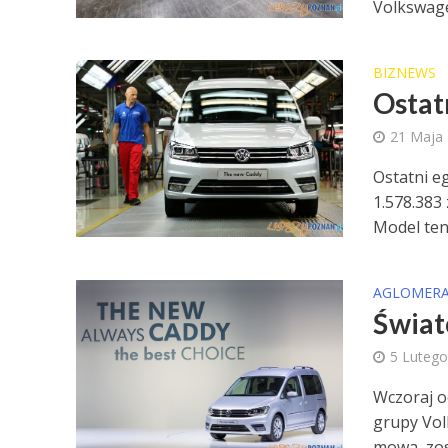
Volkswage
BIZNEWS
Ostatn
21 Maja
Ostatni e
1.578.383 
Model ten.
AGLOMERA
Świat
5 Lutego
Wczoraj o
grupy Vol
mowa, zost