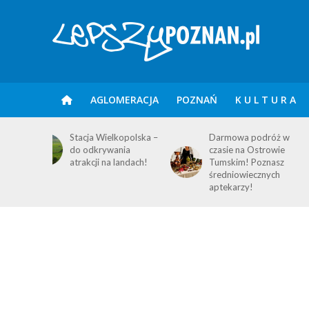
AGLOMERACJA
POZNAŃ
K U L T U R A
kopolska –
Darmowa podróż w
Powrót do
nia
czasie na Ostrowie
przeszłości –
landach!
Tumskim! Poznasz
wystawa na
średniowiecznych
Gratowisku!
aptekarzy!