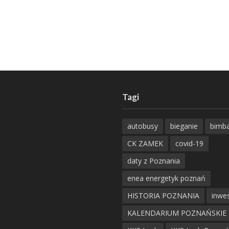
Tagi
autobusy
bieganie
bimb
CK ZAMEK
covid-19
daty z Poznania
enea energetyk poznań
HISTORIA POZNANIA
inwes
KALENDARIUM POZNAŃSKIE