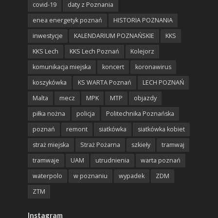
covid-19
daty z Poznania
enea energetyk poznań
HISTORIA POZNANIA
inwestycje
KALENDARIUM POZNAŃSKIE
KKS
KKS Lech
KKS Lech Poznań
Kolejorz
komunikacja miejska
koncert
koronawirus
koszykówka
KS WARTA Poznań
LECH POZNAŃ
Malta
mecz
MPK
MTP
objazdy
piłka nożna
policja
Politechnika Poznańska
poznań
remont
siatkówka
siatkówka kobiet
straż miejska
Straż Pożarna
szkieły
tramwaj
tramwaje
UAM
utrudnienia
warta poznań
waterpolo
w poznaniu
wypadek
ZDM
ZTM
Instagram