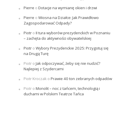
Pierre
o
Dotacje na wymianę okien i drzwi
Pierre
o
Wiosna na Działce: Jak Prawidłowo
Zagospodarować Odpady?
Piotr
o
II tura wyborów prezydenckich w Poznaniu
– zachęta do aktywności obywatelskiej
Piotr
o
Wybory Prezydenckie 2025: Przygotuj się
na Drugą Turę
Piotr
o
Jak odpoczywać, żeby się nie nudzić?
Najlepiej z Szydercami
Piotr Kroczak
o
Prawie 40 ton zebranych odpadów
Piotr
o
Monolit – noc z tańcem, technologią i
duchami w Polskim Teatrze Tańca