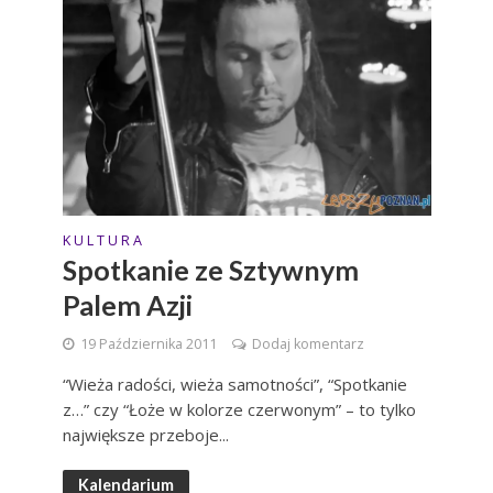
K U L T U R A
Spotkanie ze Sztywnym
Palem Azji
19 Października 2011
Dodaj komentarz
“Wieża radości, wieża samotności”, “Spotkanie
z…” czy “Łoże w kolorze czerwonym” – to tylko
największe przeboje...
Kalendarium