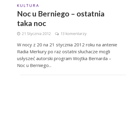
K U L T U R A
Noc u Berniego – ostatnia
taka noc
21 Stycznia 2012
13 komentarzy
W nocy z 20 na 21 stycznia 2012 roku na antenie
Radia Merkury po raz ostatni słuchacze mogli
usłyszeć autorski program Wojtka Bernarda –
Noc u Berniego...