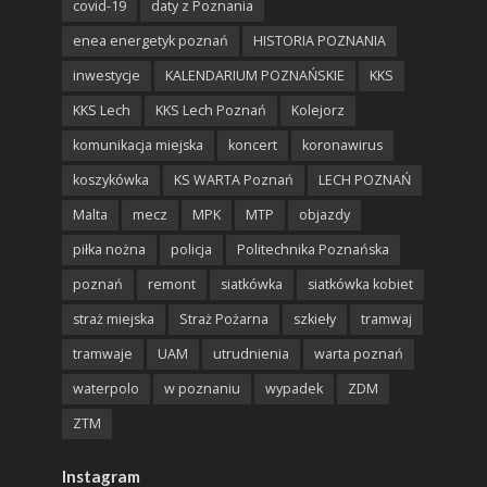
covid-19
daty z Poznania
enea energetyk poznań
HISTORIA POZNANIA
inwestycje
KALENDARIUM POZNAŃSKIE
KKS
KKS Lech
KKS Lech Poznań
Kolejorz
komunikacja miejska
koncert
koronawirus
koszykówka
KS WARTA Poznań
LECH POZNAŃ
Malta
mecz
MPK
MTP
objazdy
piłka nożna
policja
Politechnika Poznańska
poznań
remont
siatkówka
siatkówka kobiet
straż miejska
Straż Pożarna
szkieły
tramwaj
tramwaje
UAM
utrudnienia
warta poznań
waterpolo
w poznaniu
wypadek
ZDM
ZTM
Instagram