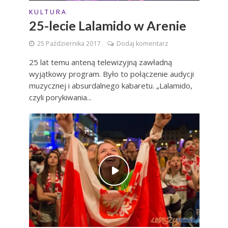
K U L T U R A
25-lecie Lalamido w Arenie
25 Października 2017
Dodaj komentarz
25 lat temu anteną telewizyjną zawładną
wyjątkowy program. Było to połączenie audycji
muzycznej i absurdalnego kabaretu. „Lalamido,
czyli porykiwania...