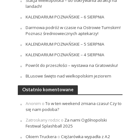
Stacja Wielkopolska – do odkrywania atrakcji na
landach!
KALENDARIUM POZNAŃSKIE – 6 SIERPNIA
Darmowa podróż w czasie na Ostrowie Tumskim!
Poznasz średniowiecznych aptekarzy!
KALENDARIUM POZNAŃSKIE – 5 SIERPNIA
KALENDARIUM POZNAŃSKIE – 4 SIERPNIA
Powrót do przeszłości – wystawa na Gratowisku!
BLusowe święto nad wielkopolskim jeziorem
Ostatnio komentowane
Anonim
o
To w ten weekend zmiana czasu! Czy to
się nam podoba?
Zatroskany rodzic
o
Za nami Ogólnopolski
Festiwal Splashball 2025
Okiem Truckera
o
Ciężarówka wypadła z A2